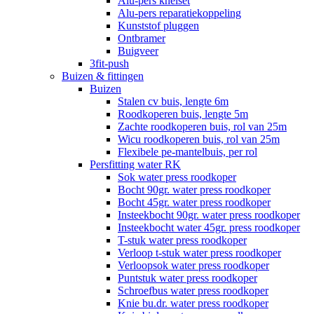
Alu-pers knelset
Alu-pers reparatiekoppeling
Kunststof pluggen
Ontbramer
Buigveer
3fit-push
Buizen & fittingen
Buizen
Stalen cv buis, lengte 6m
Roodkoperen buis, lengte 5m
Zachte roodkoperen buis, rol van 25m
Wicu roodkoperen buis, rol van 25m
Flexibele pe-mantelbuis, per rol
Persfitting water RK
Sok water press roodkoper
Bocht 90gr. water press roodkoper
Bocht 45gr. water press roodkoper
Insteekbocht 90gr. water press roodkoper
Insteekbocht water 45gr. press roodkoper
T-stuk water press roodkoper
Verloop t-stuk water press roodkoper
Verloopsok water press roodkoper
Puntstuk water press roodkoper
Schroefbus water press roodkoper
Knie bu.dr. water press roodkoper