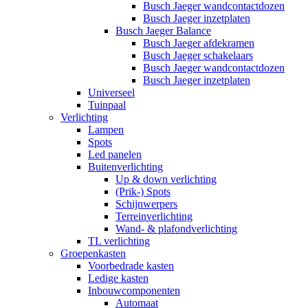
Busch Jaeger wandcontactdozen
Busch Jaeger inzetplaten
Busch Jaeger Balance
Busch Jaeger afdekramen
Busch Jaeger schakelaars
Busch Jaeger wandcontactdozen
Busch Jaeger inzetplaten
Universeel
Tuinpaal
Verlichting
Lampen
Spots
Led panelen
Buitenverlichting
Up & down verlichting
(Prik-) Spots
Schijnwerpers
Terreinverlichting
Wand- & plafondverlichting
TL verlichting
Groepenkasten
Voorbedrade kasten
Ledige kasten
Inbouwcomponenten
Automaat