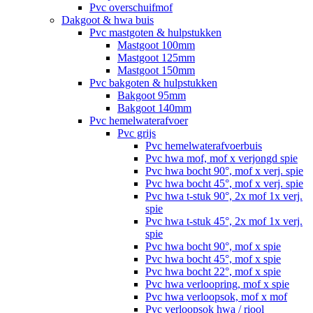
Pvc overschuifmof
Dakgoot & hwa buis
Pvc mastgoten & hulpstukken
Mastgoot 100mm
Mastgoot 125mm
Mastgoot 150mm
Pvc bakgoten & hulpstukken
Bakgoot 95mm
Bakgoot 140mm
Pvc hemelwaterafvoer
Pvc grijs
Pvc hemelwaterafvoerbuis
Pvc hwa mof, mof x verjongd spie
Pvc hwa bocht 90°, mof x verj. spie
Pvc hwa bocht 45°, mof x verj. spie
Pvc hwa t-stuk 90°, 2x mof 1x verj.
spie
Pvc hwa t-stuk 45°, 2x mof 1x verj.
spie
Pvc hwa bocht 90°, mof x spie
Pvc hwa bocht 45°, mof x spie
Pvc hwa bocht 22°, mof x spie
Pvc hwa verloopring, mof x spie
Pvc hwa verloopsok, mof x mof
Pvc verloopsok hwa / riool