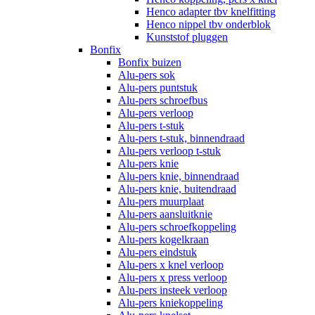
Henco adapter tbv knelfitting
Henco nippel tbv onderblok
Kunststof pluggen
Bonfix
Bonfix buizen
Alu-pers sok
Alu-pers puntstuk
Alu-pers schroefbus
Alu-pers verloop
Alu-pers t-stuk
Alu-pers t-stuk, binnendraad
Alu-pers verloop t-stuk
Alu-pers knie
Alu-pers knie, binnendraad
Alu-pers knie, buitendraad
Alu-pers muurplaat
Alu-pers aansluitknie
Alu-pers schroefkoppeling
Alu-pers kogelkraan
Alu-pers eindstuk
Alu-pers x knel verloop
Alu-pers x press verloop
Alu-pers insteek verloop
Alu-pers kniekoppeling