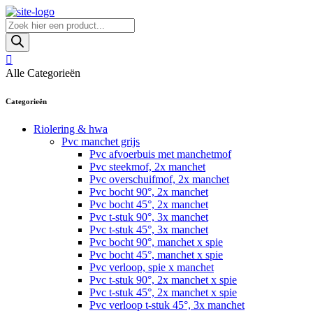
Skip
to
Producten
content
zoeken
Alle Categorieën
Categorieën
Riolering & hwa
Pvc manchet grijs
Pvc afvoerbuis met manchetmof
Pvc steekmof, 2x manchet
Pvc overschuifmof, 2x manchet
Pvc bocht 90°, 2x manchet
Pvc bocht 45°, 2x manchet
Pvc t-stuk 90°, 3x manchet
Pvc t-stuk 45°, 3x manchet
Pvc bocht 90°, manchet x spie
Pvc bocht 45°, manchet x spie
Pvc verloop, spie x manchet
Pvc t-stuk 90°, 2x manchet x spie
Pvc t-stuk 45°, 2x manchet x spie
Pvc verloop t-stuk 45°, 3x manchet