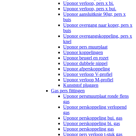
Uponor verloop, pers x bi.
Uponor verloop, pers x bui.
Uponor aansluitknie 90gr, pers x
buis
Uponor overgang naar koper, pers x
buis
Uponor overgangskoppeling, pers x
knel
Uponor pers muurplaat
Uponor koppelingen
Uponor beugel en rozet
Uponor dubbele nippel
Uponor afperskoppeling
Uponor verloop V-profiel
Uponor verloop M-profiel
Kunststof pluggen
Gas pers fittingen
Uponor persmuurplaat ronde flens
gas
Uponor perskoppeling verlopend
gas
Uponor perskoppeling bui. gas
Uponor perskoppeling bi. gas
Uponor perskoppeling gas
Uponor pers verloop t-stuk gas