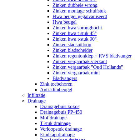
Zinken dubbele wrong
Zinken montage schuifstuk
Hwa beugel gegalvaniseerd
Hwa beugel
Zinken hwa sprongbocht
Zinken hwa t-stuk 45°
Zinken hwa t-stuk 90°
Zinken stadsuitloop
Zinken bladscheider
Zinken regentonklep + RVS bladvanger
Zinken vergaarbak vierkant
Zinken vergaarbak "Oud Hollands"
Zinken vergaarbak mini
Bladvangers
Zink toebehoren
Anti-klimbeugel
Infiltratie
Drainage
Drainagebuis kokos
Drainagebuis PP-450
Mof drainage
T-stuk drainage
Verloopstuk drainage
Eindkap drainage