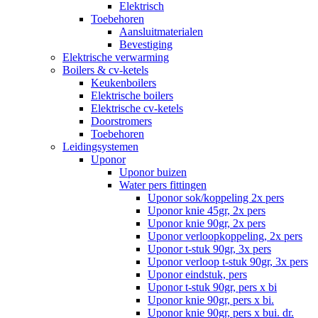
Elektrisch
Toebehoren
Aansluitmaterialen
Bevestiging
Elektrische verwarming
Boilers & cv-ketels
Keukenboilers
Elektrische boilers
Elektrische cv-ketels
Doorstromers
Toebehoren
Leidingsystemen
Uponor
Uponor buizen
Water pers fittingen
Uponor sok/koppeling 2x pers
Uponor knie 45gr, 2x pers
Uponor knie 90gr, 2x pers
Uponor verloopkoppeling, 2x pers
Uponor t-stuk 90gr, 3x pers
Uponor verloop t-stuk 90gr, 3x pers
Uponor eindstuk, pers
Uponor t-stuk 90gr, pers x bi
Uponor knie 90gr, pers x bi.
Uponor knie 90gr, pers x bui. dr.