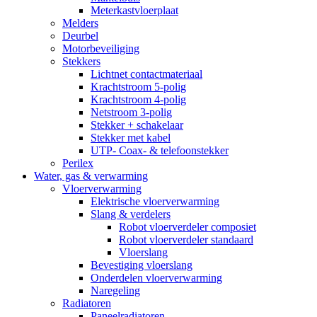
Meterkastvloerplaat
Melders
Deurbel
Motorbeveiliging
Stekkers
Lichtnet contactmateriaal
Krachtstroom 5-polig
Krachtstroom 4-polig
Netstroom 3-polig
Stekker + schakelaar
Stekker met kabel
UTP- Coax- & telefoonstekker
Perilex
Water, gas & verwarming
Vloerverwarming
Elektrische vloerverwarming
Slang & verdelers
Robot vloerverdeler composiet
Robot vloerverdeler standaard
Vloerslang
Bevestiging vloerslang
Onderdelen vloerverwarming
Naregeling
Radiatoren
Paneelradiatoren