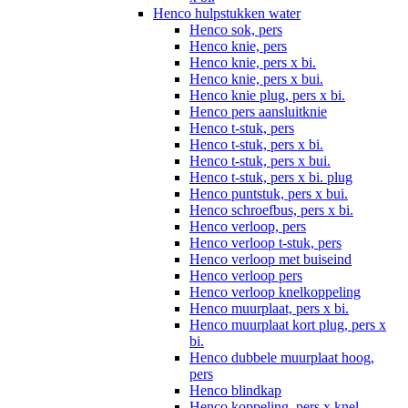
Henco hulpstukken water
Henco sok, pers
Henco knie, pers
Henco knie, pers x bi.
Henco knie, pers x bui.
Henco knie plug, pers x bi.
Henco pers aansluitknie
Henco t-stuk, pers
Henco t-stuk, pers x bi.
Henco t-stuk, pers x bui.
Henco t-stuk, pers x bi. plug
Henco puntstuk, pers x bui.
Henco schroefbus, pers x bi.
Henco verloop, pers
Henco verloop t-stuk, pers
Henco verloop met buiseind
Henco verloop pers
Henco verloop knelkoppeling
Henco muurplaat, pers x bi.
Henco muurplaat kort plug, pers x
bi.
Henco dubbele muurplaat hoog,
pers
Henco blindkap
Henco koppeling, pers x knel