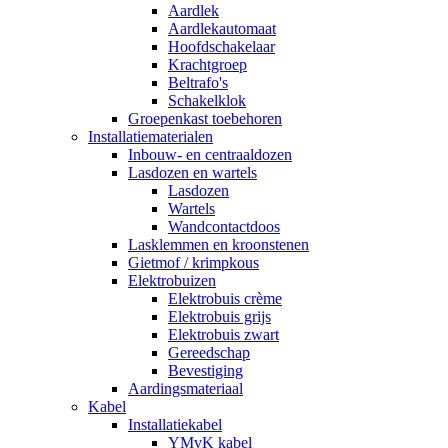
Aardlek
Aardlekautomaat
Hoofdschakelaar
Krachtgroep
Beltrafo's
Schakelklok
Groepenkast toebehoren
Installatiematerialen
Inbouw- en centraaldozen
Lasdozen en wartels
Lasdozen
Wartels
Wandcontactdoos
Lasklemmen en kroonstenen
Gietmof / krimpkous
Elektrobuizen
Elektrobuis crème
Elektrobuis grijs
Elektrobuis zwart
Gereedschap
Bevestiging
Aardingsmateriaal
Kabel
Installatiekabel
YMvK kabel