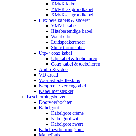
XMvK kabel
YMvK-as grondkabel
XMvK-as grondkabel
Flexibele kabels & snoeren
VMVL kabel
Hittebestendige kabel
Wandkabel
Luidspeakersnoer
Stuurstroomkabel
Utp- / coax kabel
Utp kabel & toebehoren
Coax kabel & toebehoren
Audio & video
VD draad
Voorbedrade flexbuis
Neopreen / verlengkabel
Kabel met stekker
Beschermingsbuizen
Doorvoerbochten
Kabelgoot
Kabelgoot crème
Kabelgoot wit
Kabelgoot zwart
Kabelbeschermingsbuis
Mantelbuis