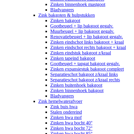
Zinken binnenhoek mastgoot
Bladvangers
Zink bakgoten & hulpstukken
Zinken bakgoot
Gootbeugel + lip bakgoot gegalv.
Muurbeugel + lip bakgoot gegalv.
Renovatiebeugel + lip bakgoot gegalv.
Zinken eindschot links bakgoot + kraal
Zinken eindschot rechts bakgoot + kraal
Zinken eindstuk bakgoot z/kraal
Zinken tapeind bakgoot
Gootbeugel + tapgat bakgoot gegalv.
Zinken expansiestuk bakgoot compleet
Separatieschot bakgoot z/kraal links
Separatieschot bakgoot z/kraal rechts
Zinken buitenhoek bakgoot
Zinken binnenhoek bakgoot
Bladvangers
Zink hemelwaterafvoer
Zink buis hwa
Stalen ondereind
Zinken hwa mof
Zinken hwa bocht 40°
Zinken hwa bocht 72°
Zinken hwa bocht 85°