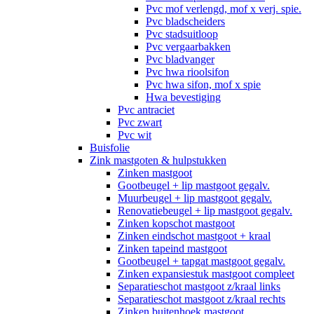
Pvc mof verlengd, mof x verj. spie.
Pvc bladscheiders
Pvc stadsuitloop
Pvc vergaarbakken
Pvc bladvanger
Pvc hwa rioolsifon
Pvc hwa sifon, mof x spie
Hwa bevestiging
Pvc antraciet
Pvc zwart
Pvc wit
Buisfolie
Zink mastgoten & hulpstukken
Zinken mastgoot
Gootbeugel + lip mastgoot gegalv.
Muurbeugel + lip mastgoot gegalv.
Renovatiebeugel + lip mastgoot gegalv.
Zinken kopschot mastgoot
Zinken eindschot mastgoot + kraal
Zinken tapeind mastgoot
Gootbeugel + tapgat mastgoot gegalv.
Zinken expansiestuk mastgoot compleet
Separatieschot mastgoot z/kraal links
Separatieschot mastgoot z/kraal rechts
Zinken buitenhoek mastgoot