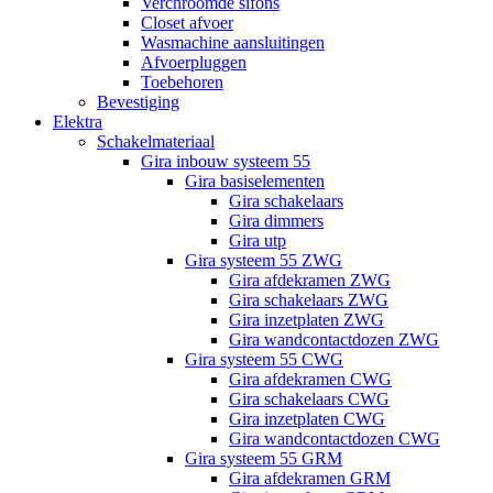
Verchroomde sifons
Closet afvoer
Wasmachine aansluitingen
Afvoerpluggen
Toebehoren
Bevestiging
Elektra
Schakelmateriaal
Gira inbouw systeem 55
Gira basiselementen
Gira schakelaars
Gira dimmers
Gira utp
Gira systeem 55 ZWG
Gira afdekramen ZWG
Gira schakelaars ZWG
Gira inzetplaten ZWG
Gira wandcontactdozen ZWG
Gira systeem 55 CWG
Gira afdekramen CWG
Gira schakelaars CWG
Gira inzetplaten CWG
Gira wandcontactdozen CWG
Gira systeem 55 GRM
Gira afdekramen GRM