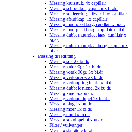
Messing kruisstuk, 4x capillair
Messing schroefbus, capillair x bi.dr.
Messing soldeerring, uitw. x inw. capillair
Messing afsluitkap, 1x capillair
Messing muurplaat laag, capillair x bi.dr.
Messing muurplaat hoog, capillair x bi.dr.
Messing dubb. muurplaat laag, capillair x
bi.dr.
Messing dubb. muurplaat hoog, capillair x
bi.dr.
Messing draadfitting
Messing sok 2x bi.dr.
Messing knie 90gr. 2x bi.dr.
Messing t-stuk 90gr. 3x bi.dr.
Messing verloopsok 2x bi.dr.
Messing verloopring bu.dr. x bi.dr.
Messing dubbele nippel 2x bu.dr.
Messing knie bi.xbu.dr.
Messing verloopnippel 2x bu.dr.
Messing plug 1x bu.dr.
Messing moer 1x bi.dr.
Messing dop 1x bi.dr.
Messing soknippel bi.xbu.dr.
Filter / vuilvanger
Messing slangtule bu.dr.