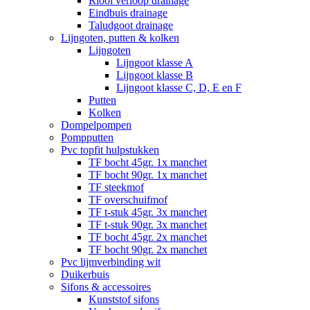
Riool verloop drainage
Eindbuis drainage
Taludgoot drainage
Lijngoten, putten & kolken
Lijngoten
Lijngoot klasse A
Lijngoot klasse B
Lijngoot klasse C, D, E en F
Putten
Kolken
Dompelpompen
Pompputten
Pvc topfit hulpstukken
TF bocht 45gr. 1x manchet
TF bocht 90gr. 1x manchet
TF steekmof
TF overschuifmof
TF t-stuk 45gr. 3x manchet
TF t-stuk 90gr. 3x manchet
TF bocht 45gr. 2x manchet
TF bocht 90gr. 2x manchet
Pvc lijmverbinding wit
Duikerbuis
Sifons & accessoires
Kunststof sifons