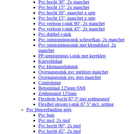
Pvc bocht 30°, 2x manchet
Pvc bocht 15°, 2x manchet
Pvc bocht 30°, manchet x spie
Pvc bocht 15°, manchet x spie
Pvc verloop t-stuk 90°, 2x manchet
Pvc verloop t-stuk 45°, 2x manchet
Pvc dubbel t-stuk
Pvc ontstoppingsstuk schroefkap, 2x manchet
Pvc ontstoppingsstuk met klemdeksel, 2x
manchet
PP ontstoppings t-stuk met keerklep
Knevelinlaat
Pvc klemaansluitstuk
Overgangsstuk pvc gietijzer manchet
Overgangsstuk pvc gres manchet
Controleput
Betoninlaat 125mm SN8
Zettingsmof 125mm
Flexibele bocht 87,5º met zettingsmof
Flexibel stroom t-stuk 87,5° incl. zetting
Pvc lijmverbinding grijs
Pvc buis
Pvc mof, 2x mof
Pvc bocht 90°, 2x mof
Pvc bocht 45°, 2x mof