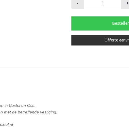
-
+
Hager
invoerstuk
M25/M32
Bestelle
aantal
Offerte aanv
en in Boxtel en Oss.
n met de betreffende vestiging.
xtel.nl