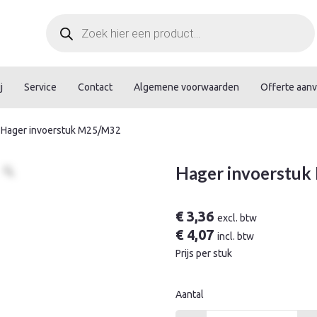
Producten
zoeken
j
Service
Contact
Algemene voorwaarden
Offerte aan
 Hager invoerstuk M25/M32
Hager invoerstu
€
3,36
excl. btw
€
4,07
incl. btw
Prijs per stuk
Aantal