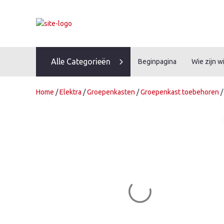
Skip
to
content
Alle Categorieën
Beginpagina
Wie zijn wi
Home
/
Elektra
/
Groepenkasten
/
Groepenkast toebehoren
/