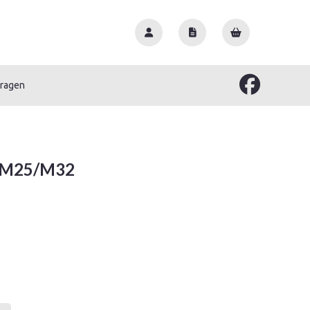
vragen
k M25/M32