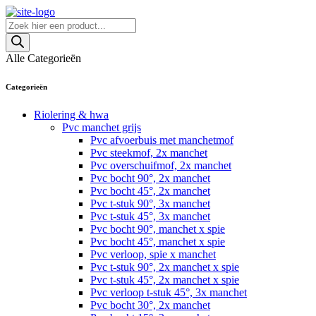
Skip
to
Producten
content
zoeken
Alle Categorieën
Categorieën
Riolering & hwa
Pvc manchet grijs
Pvc afvoerbuis met manchetmof
Pvc steekmof, 2x manchet
Pvc overschuifmof, 2x manchet
Pvc bocht 90°, 2x manchet
Pvc bocht 45°, 2x manchet
Pvc t-stuk 90°, 3x manchet
Pvc t-stuk 45°, 3x manchet
Pvc bocht 90°, manchet x spie
Pvc bocht 45°, manchet x spie
Pvc verloop, spie x manchet
Pvc t-stuk 90°, 2x manchet x spie
Pvc t-stuk 45°, 2x manchet x spie
Pvc verloop t-stuk 45°, 3x manchet
Pvc bocht 30°, 2x manchet