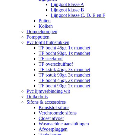
Lijngoot klasse A
Lijngoot klasse B
Lijngoot klasse C, D, E en F
Putten
Kolken
Dompelpompen
Pompputten
Pvc topfit hulpstukken
TF bocht 45gr. 1x manchet
TF bocht 90gr. 1x manchet
TF steekmof
TF overschuifmof
TF t-stuk 45gr. 3x manchet
TF t-stuk 90gr. 3x manchet
TF bocht 45gr. 2x manchet
TF bocht 90gr. 2x manchet
Pvc lijmverbinding wit
Duikerbuis
Sifons & accessoires
Kunststof sifons
Verchroomde sifons
Closet afvoer
Wasmachine aansluitingen
Afvoerpluggen
Toebehoren