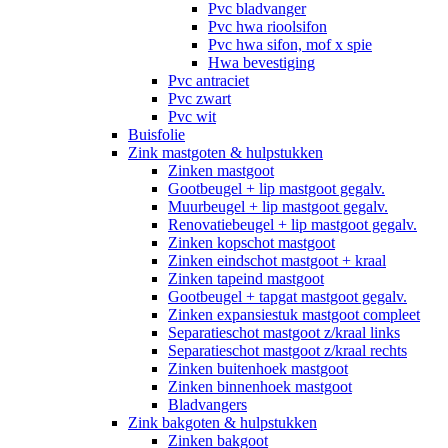
Pvc bladvanger
Pvc hwa rioolsifon
Pvc hwa sifon, mof x spie
Hwa bevestiging
Pvc antraciet
Pvc zwart
Pvc wit
Buisfolie
Zink mastgoten & hulpstukken
Zinken mastgoot
Gootbeugel + lip mastgoot gegalv.
Muurbeugel + lip mastgoot gegalv.
Renovatiebeugel + lip mastgoot gegalv.
Zinken kopschot mastgoot
Zinken eindschot mastgoot + kraal
Zinken tapeind mastgoot
Gootbeugel + tapgat mastgoot gegalv.
Zinken expansiestuk mastgoot compleet
Separatieschot mastgoot z/kraal links
Separatieschot mastgoot z/kraal rechts
Zinken buitenhoek mastgoot
Zinken binnenhoek mastgoot
Bladvangers
Zink bakgoten & hulpstukken
Zinken bakgoot