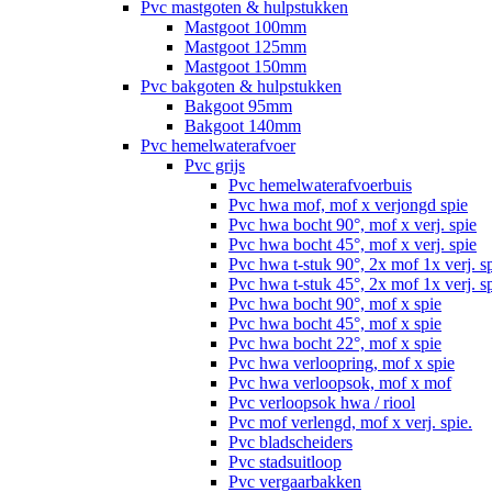
Pvc mastgoten & hulpstukken
Mastgoot 100mm
Mastgoot 125mm
Mastgoot 150mm
Pvc bakgoten & hulpstukken
Bakgoot 95mm
Bakgoot 140mm
Pvc hemelwaterafvoer
Pvc grijs
Pvc hemelwaterafvoerbuis
Pvc hwa mof, mof x verjongd spie
Pvc hwa bocht 90°, mof x verj. spie
Pvc hwa bocht 45°, mof x verj. spie
Pvc hwa t-stuk 90°, 2x mof 1x verj. s
Pvc hwa t-stuk 45°, 2x mof 1x verj. s
Pvc hwa bocht 90°, mof x spie
Pvc hwa bocht 45°, mof x spie
Pvc hwa bocht 22°, mof x spie
Pvc hwa verloopring, mof x spie
Pvc hwa verloopsok, mof x mof
Pvc verloopsok hwa / riool
Pvc mof verlengd, mof x verj. spie.
Pvc bladscheiders
Pvc stadsuitloop
Pvc vergaarbakken