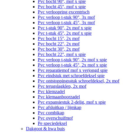
Pvc bocht 90°, mof x spie
Pvc bocht 45°, mof x spie
Pvc verloopring excentrisch
Pvc verloop t-stuk 90°, 3x mof
Pvc verloop t-stuk 45°, 3x mof
Pvc t-stuk 90°, 2x mof x spie
Pvc t-stuk 45°, 2x mof x spie
Pvc bocht 15°, 2x mof
Pvc bocht 22°, 2x mof
Pvc bocht 30°, 2x mof
Pvc bocht 22°, mof x spie
Pvc verloop t-stuk 90°, 2x mof x spie
Pvc verloop t-stuk 45°, 2x mof x spie
Pvc reparatiemof mof x verjongd spie
Pvc eindstuk met schroefdeksel spie
Pvc ontstoppingsstuk schroefdeksel, 2x mof
Pvc terugslagklep, 2x mof
Pvc klemzadel
Pvc klemaanboorzadel
Pvc expansiestuk 2-delig, mof x spie
Pvc afsluitkap / lijmkap
Pvc combikap
Pvc overschuifmof
Pe speciedeksel
Dakgoot & hwa buis