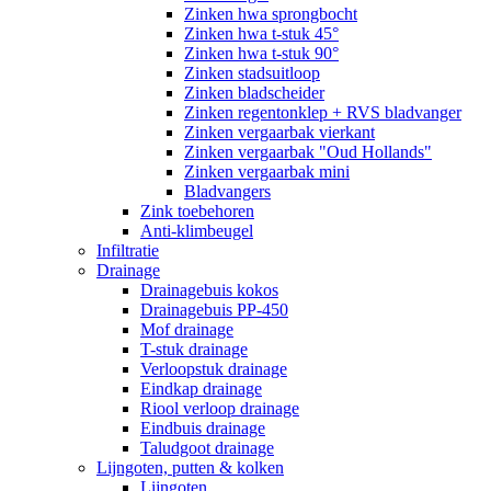
Zinken hwa sprongbocht
Zinken hwa t-stuk 45°
Zinken hwa t-stuk 90°
Zinken stadsuitloop
Zinken bladscheider
Zinken regentonklep + RVS bladvanger
Zinken vergaarbak vierkant
Zinken vergaarbak "Oud Hollands"
Zinken vergaarbak mini
Bladvangers
Zink toebehoren
Anti-klimbeugel
Infiltratie
Drainage
Drainagebuis kokos
Drainagebuis PP-450
Mof drainage
T-stuk drainage
Verloopstuk drainage
Eindkap drainage
Riool verloop drainage
Eindbuis drainage
Taludgoot drainage
Lijngoten, putten & kolken
Lijngoten