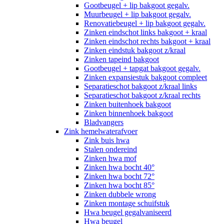
Gootbeugel + lip bakgoot gegalv.
Muurbeugel + lip bakgoot gegalv.
Renovatiebeugel + lip bakgoot gegalv.
Zinken eindschot links bakgoot + kraal
Zinken eindschot rechts bakgoot + kraal
Zinken eindstuk bakgoot z/kraal
Zinken tapeind bakgoot
Gootbeugel + tapgat bakgoot gegalv.
Zinken expansiestuk bakgoot compleet
Separatieschot bakgoot z/kraal links
Separatieschot bakgoot z/kraal rechts
Zinken buitenhoek bakgoot
Zinken binnenhoek bakgoot
Bladvangers
Zink hemelwaterafvoer
Zink buis hwa
Stalen ondereind
Zinken hwa mof
Zinken hwa bocht 40°
Zinken hwa bocht 72°
Zinken hwa bocht 85°
Zinken dubbele wrong
Zinken montage schuifstuk
Hwa beugel gegalvaniseerd
Hwa beugel