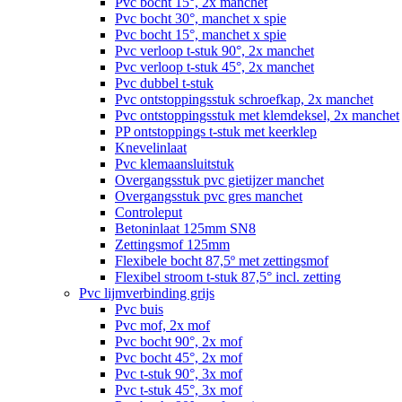
Pvc bocht 15°, 2x manchet
Pvc bocht 30°, manchet x spie
Pvc bocht 15°, manchet x spie
Pvc verloop t-stuk 90°, 2x manchet
Pvc verloop t-stuk 45°, 2x manchet
Pvc dubbel t-stuk
Pvc ontstoppingsstuk schroefkap, 2x manchet
Pvc ontstoppingsstuk met klemdeksel, 2x manchet
PP ontstoppings t-stuk met keerklep
Knevelinlaat
Pvc klemaansluitstuk
Overgangsstuk pvc gietijzer manchet
Overgangsstuk pvc gres manchet
Controleput
Betoninlaat 125mm SN8
Zettingsmof 125mm
Flexibele bocht 87,5º met zettingsmof
Flexibel stroom t-stuk 87,5° incl. zetting
Pvc lijmverbinding grijs
Pvc buis
Pvc mof, 2x mof
Pvc bocht 90°, 2x mof
Pvc bocht 45°, 2x mof
Pvc t-stuk 90°, 3x mof
Pvc t-stuk 45°, 3x mof