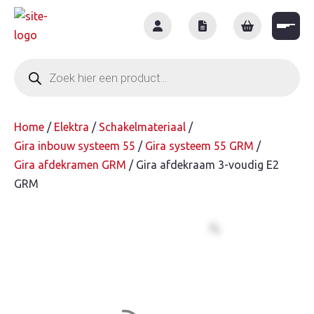
Skip
to
content
Producten
zoeken
Home
/
Elektra
/
Schakelmateriaal
/
Gira inbouw systeem 55
/
Gira systeem 55 GRM
/
Gira afdekramen GRM
/ Gira afdekraam 3-voudig E2
GRM