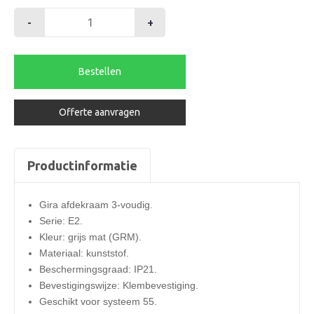
-
+
Gira
afdekraam
3-
Bestellen
voudig
E2
Offerte aanvragen
GRM
aantal
Productinformatie
Gira afdekraam 3-voudig.
Serie: E2.
Kleur: grijs mat (GRM).
Materiaal: kunststof.
Beschermingsgraad: IP21.
Bevestigingswijze: Klembevestiging.
Geschikt voor systeem 55.