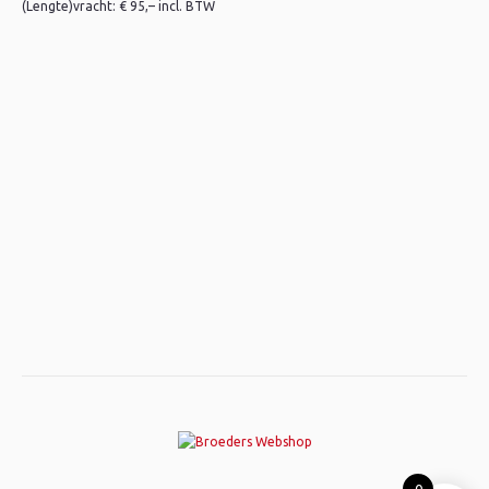
(Lengte)vracht: € 95,– incl. BTW