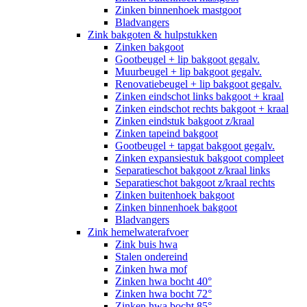
Zinken binnenhoek mastgoot
Bladvangers
Zink bakgoten & hulpstukken
Zinken bakgoot
Gootbeugel + lip bakgoot gegalv.
Muurbeugel + lip bakgoot gegalv.
Renovatiebeugel + lip bakgoot gegalv.
Zinken eindschot links bakgoot + kraal
Zinken eindschot rechts bakgoot + kraal
Zinken eindstuk bakgoot z/kraal
Zinken tapeind bakgoot
Gootbeugel + tapgat bakgoot gegalv.
Zinken expansiestuk bakgoot compleet
Separatieschot bakgoot z/kraal links
Separatieschot bakgoot z/kraal rechts
Zinken buitenhoek bakgoot
Zinken binnenhoek bakgoot
Bladvangers
Zink hemelwaterafvoer
Zink buis hwa
Stalen ondereind
Zinken hwa mof
Zinken hwa bocht 40°
Zinken hwa bocht 72°
Zinken hwa bocht 85°