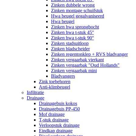
Zinken dubbele wrong
Zinken montage schuifstuk
Hwa beugel gegalvaniseerd
Hwa beugel
Zinken hwa sprongbocht
Zinken hwa t-stuk 45°
Zinken hwa t-stuk 90°
Zinken stadsuitloop
Zinken bladscheider
Zinken regentonklep + RVS bladvanger
Zinken vergaarbak vierkant
Zinken vergaarbak "Oud Hollands"
Zinken vergaarbak mini
Bladvangers
Zink toebehoren
Anti-klimbeugel
Infiltratie
Drainage
Drainagebuis kokos
Drainagebuis PP-450
Mof drainage
T-stuk drainage
Verloopstuk drainage
Eindkap drainage