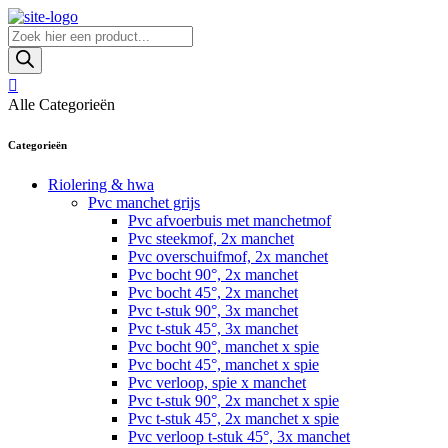
Skip
to
Producten
content
zoeken
Alle Categorieën
Categorieën
Riolering & hwa
Pvc manchet grijs
Pvc afvoerbuis met manchetmof
Pvc steekmof, 2x manchet
Pvc overschuifmof, 2x manchet
Pvc bocht 90°, 2x manchet
Pvc bocht 45°, 2x manchet
Pvc t-stuk 90°, 3x manchet
Pvc t-stuk 45°, 3x manchet
Pvc bocht 90°, manchet x spie
Pvc bocht 45°, manchet x spie
Pvc verloop, spie x manchet
Pvc t-stuk 90°, 2x manchet x spie
Pvc t-stuk 45°, 2x manchet x spie
Pvc verloop t-stuk 45°, 3x manchet