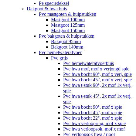
Pe speciedeksel
Dakgoot & hwa buis
Pvc mastgoten & hulpstukken
Mastgoot 100mm
Mastgoot 125mm
Mastgoot 150mm
Pvc bakgoten & hulpstukken
Bakgoot 95mm
Bakgoot 140mm
Pvc hemelwaterafvoer
Pvc grijs
Pvc hemelwaterafvoerbuis
Pvc hwa mof, mof x verjongd spie
Pvc hwa bocht 90°, mof x verj. spie
Pvc hwa bocht 45°, mof x verj. spie
Pvc hwa t-stuk 90°, 2x mof 1x verj.
spie
Pvc hwa t-stuk 45°, 2x mof 1x verj.
spie
Pvc hwa bocht 90°, mof x spie
Pvc hwa bocht 45°, mof x spie
Pvc hwa bocht 22°, mof x spie
Pvc hwa verloopring, mof x spie
Pvc hwa verloopsok, mof x mof
Pvc verloopsok hwa / riool