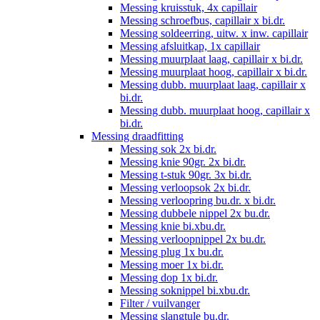
Messing kruisstuk, 4x capillair
Messing schroefbus, capillair x bi.dr.
Messing soldeerring, uitw. x inw. capillair
Messing afsluitkap, 1x capillair
Messing muurplaat laag, capillair x bi.dr.
Messing muurplaat hoog, capillair x bi.dr.
Messing dubb. muurplaat laag, capillair x
bi.dr.
Messing dubb. muurplaat hoog, capillair x
bi.dr.
Messing draadfitting
Messing sok 2x bi.dr.
Messing knie 90gr. 2x bi.dr.
Messing t-stuk 90gr. 3x bi.dr.
Messing verloopsok 2x bi.dr.
Messing verloopring bu.dr. x bi.dr.
Messing dubbele nippel 2x bu.dr.
Messing knie bi.xbu.dr.
Messing verloopnippel 2x bu.dr.
Messing plug 1x bu.dr.
Messing moer 1x bi.dr.
Messing dop 1x bi.dr.
Messing soknippel bi.xbu.dr.
Filter / vuilvanger
Messing slangtule bu.dr.