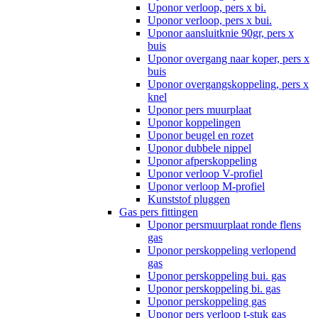
Uponor verloop, pers x bi.
Uponor verloop, pers x bui.
Uponor aansluitknie 90gr, pers x
buis
Uponor overgang naar koper, pers x
buis
Uponor overgangskoppeling, pers x
knel
Uponor pers muurplaat
Uponor koppelingen
Uponor beugel en rozet
Uponor dubbele nippel
Uponor afperskoppeling
Uponor verloop V-profiel
Uponor verloop M-profiel
Kunststof pluggen
Gas pers fittingen
Uponor persmuurplaat ronde flens
gas
Uponor perskoppeling verlopend
gas
Uponor perskoppeling bui. gas
Uponor perskoppeling bi. gas
Uponor perskoppeling gas
Uponor pers verloop t-stuk gas