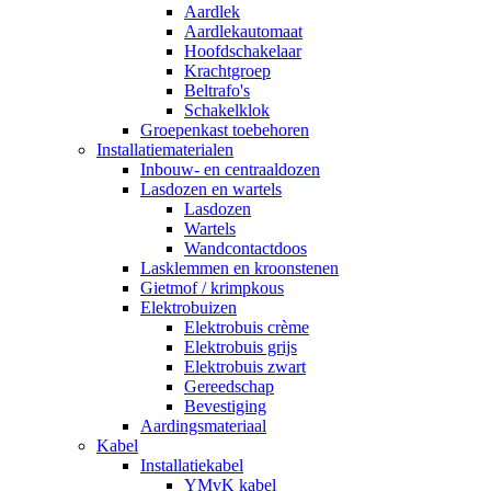
Aardlek
Aardlekautomaat
Hoofdschakelaar
Krachtgroep
Beltrafo's
Schakelklok
Groepenkast toebehoren
Installatiematerialen
Inbouw- en centraaldozen
Lasdozen en wartels
Lasdozen
Wartels
Wandcontactdoos
Lasklemmen en kroonstenen
Gietmof / krimpkous
Elektrobuizen
Elektrobuis crème
Elektrobuis grijs
Elektrobuis zwart
Gereedschap
Bevestiging
Aardingsmateriaal
Kabel
Installatiekabel
YMvK kabel