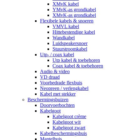
XMvK kabel
YMvK-as grondkabel
XMvK-as grondkabel
Flexibele kabels & snoeren
VMVL kabel
Hittebestendige kabel
Wandkabel
Luidspeakersnoer
Stuurstroomkabel
Utp- / coax kabel
Utp kabel & toebehoren
Coax kabel & toebehoren
Audio & video
VD draad
Voorbedrade flexbuis
Neopreen / verlengkabel
Kabel met stekker
Beschermingsbuizen
Doorvoerbochten
Kabelgoot
Kabelgoot crème
Kabelgoot wit
Kabelgoot zwart
Kabelbeschermingsbuis
Mantelbuis