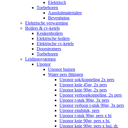
Elektrisch
Toebehoren
Aansluitmaterialen
Bevestiging
Elektrische verwarming
Boilers & cv-ketels
Keukenboilers
Elektrische boilers
Elektrische cv-ketels
Doorstromers
Toebehoren
Leidingsystemen
Uponor
Uponor buizen
Water pers fittingen
Uponor sok/koppeling 2x pers
Uponor knie 45gr, 2x pers
Uponor knie 90gr, 2x pers
Uponor verloopkoppeling, 2x pers
Uponor t-stuk 90gr, 3x pers
Uponor verloop t-stuk 90gr, 3x pers
Uponor eindstuk, pers
Uponor t-stuk 90gr, pers x bi
Uponor knie 90gr, pers x bi.
Uponor knie 90gr, pers x bui. dr.