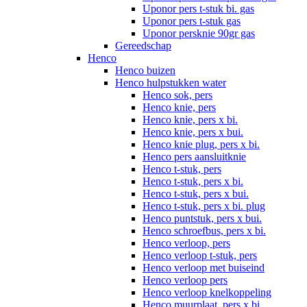
Uponor pers t-stuk bi. gas
Uponor pers t-stuk gas
Uponor persknie 90gr gas
Gereedschap
Henco
Henco buizen
Henco hulpstukken water
Henco sok, pers
Henco knie, pers
Henco knie, pers x bi.
Henco knie, pers x bui.
Henco knie plug, pers x bi.
Henco pers aansluitknie
Henco t-stuk, pers
Henco t-stuk, pers x bi.
Henco t-stuk, pers x bui.
Henco t-stuk, pers x bi. plug
Henco puntstuk, pers x bui.
Henco schroefbus, pers x bi.
Henco verloop, pers
Henco verloop t-stuk, pers
Henco verloop met buiseind
Henco verloop pers
Henco verloop knelkoppeling
Henco muurplaat, pers x bi.