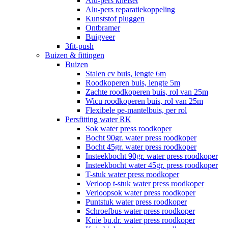
Alu-pers knelset
Alu-pers reparatiekoppeling
Kunststof pluggen
Ontbramer
Buigveer
3fit-push
Buizen & fittingen
Buizen
Stalen cv buis, lengte 6m
Roodkoperen buis, lengte 5m
Zachte roodkoperen buis, rol van 25m
Wicu roodkoperen buis, rol van 25m
Flexibele pe-mantelbuis, per rol
Persfitting water RK
Sok water press roodkoper
Bocht 90gr. water press roodkoper
Bocht 45gr. water press roodkoper
Insteekbocht 90gr. water press roodkoper
Insteekbocht water 45gr. press roodkoper
T-stuk water press roodkoper
Verloop t-stuk water press roodkoper
Verloopsok water press roodkoper
Puntstuk water press roodkoper
Schroefbus water press roodkoper
Knie bu.dr. water press roodkoper