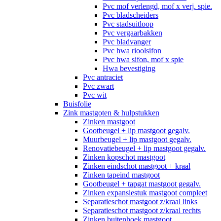
Pvc mof verlengd, mof x verj. spie.
Pvc bladscheiders
Pvc stadsuitloop
Pvc vergaarbakken
Pvc bladvanger
Pvc hwa rioolsifon
Pvc hwa sifon, mof x spie
Hwa bevestiging
Pvc antraciet
Pvc zwart
Pvc wit
Buisfolie
Zink mastgoten & hulpstukken
Zinken mastgoot
Gootbeugel + lip mastgoot gegalv.
Muurbeugel + lip mastgoot gegalv.
Renovatiebeugel + lip mastgoot gegalv.
Zinken kopschot mastgoot
Zinken eindschot mastgoot + kraal
Zinken tapeind mastgoot
Gootbeugel + tapgat mastgoot gegalv.
Zinken expansiestuk mastgoot compleet
Separatieschot mastgoot z/kraal links
Separatieschot mastgoot z/kraal rechts
Zinken buitenhoek mastgoot