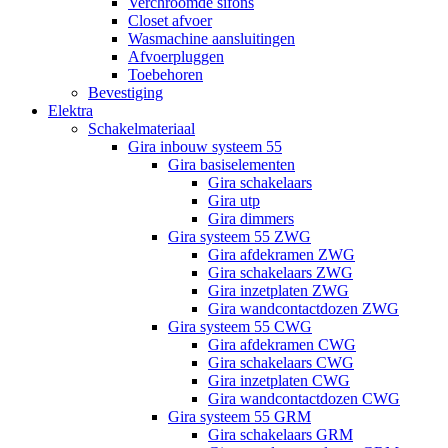
Verchroomde sifons
Closet afvoer
Wasmachine aansluitingen
Afvoerpluggen
Toebehoren
Bevestiging
Elektra
Schakelmateriaal
Gira inbouw systeem 55
Gira basiselementen
Gira schakelaars
Gira utp
Gira dimmers
Gira systeem 55 ZWG
Gira afdekramen ZWG
Gira schakelaars ZWG
Gira inzetplaten ZWG
Gira wandcontactdozen ZWG
Gira systeem 55 CWG
Gira afdekramen CWG
Gira schakelaars CWG
Gira inzetplaten CWG
Gira wandcontactdozen CWG
Gira systeem 55 GRM
Gira schakelaars GRM