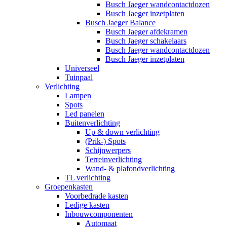
Busch Jaeger wandcontactdozen
Busch Jaeger inzetplaten
Busch Jaeger Balance
Busch Jaeger afdekramen
Busch Jaeger schakelaars
Busch Jaeger wandcontactdozen
Busch Jaeger inzetplaten
Universeel
Tuinpaal
Verlichting
Lampen
Spots
Led panelen
Buitenverlichting
Up & down verlichting
(Prik-) Spots
Schijnwerpers
Terreinverlichting
Wand- & plafondverlichting
TL verlichting
Groepenkasten
Voorbedrade kasten
Ledige kasten
Inbouwcomponenten
Automaat