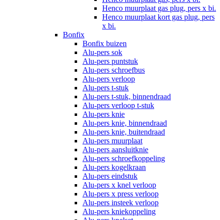
Henco muurplaat gas plug, pers x bi.
Henco muurplaat kort gas plug, pers
x bi.
Bonfix
Bonfix buizen
Alu-pers sok
Alu-pers puntstuk
Alu-pers schroefbus
Alu-pers verloop
Alu-pers t-stuk
Alu-pers t-stuk, binnendraad
Alu-pers verloop t-stuk
Alu-pers knie
Alu-pers knie, binnendraad
Alu-pers knie, buitendraad
Alu-pers muurplaat
Alu-pers aansluitknie
Alu-pers schroefkoppeling
Alu-pers kogelkraan
Alu-pers eindstuk
Alu-pers x knel verloop
Alu-pers x press verloop
Alu-pers insteek verloop
Alu-pers kniekoppeling