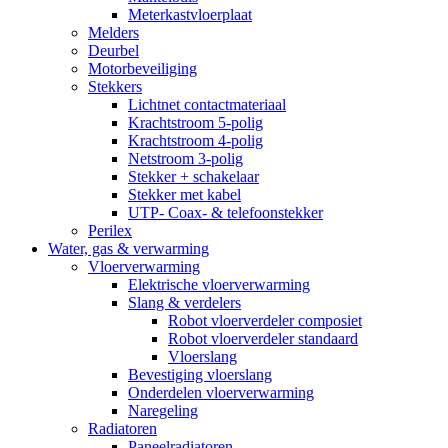
Meterkastvloerplaat
Melders
Deurbel
Motorbeveiliging
Stekkers
Lichtnet contactmateriaal
Krachtstroom 5-polig
Krachtstroom 4-polig
Netstroom 3-polig
Stekker + schakelaar
Stekker met kabel
UTP- Coax- & telefoonstekker
Perilex
Water, gas & verwarming
Vloerverwarming
Elektrische vloerverwarming
Slang & verdelers
Robot vloerverdeler composiet
Robot vloerverdeler standaard
Vloerslang
Bevestiging vloerslang
Onderdelen vloerverwarming
Naregeling
Radiatoren
Paneelradiatoren