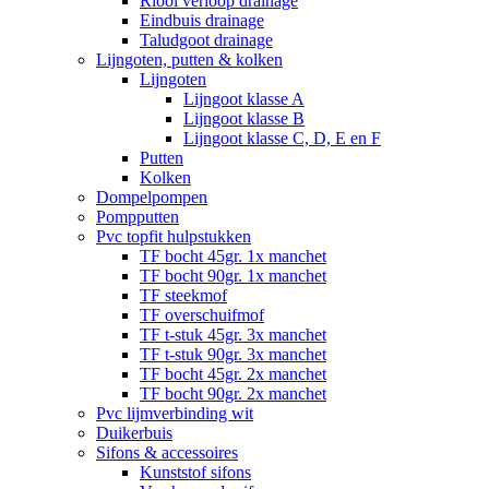
Riool verloop drainage
Eindbuis drainage
Taludgoot drainage
Lijngoten, putten & kolken
Lijngoten
Lijngoot klasse A
Lijngoot klasse B
Lijngoot klasse C, D, E en F
Putten
Kolken
Dompelpompen
Pompputten
Pvc topfit hulpstukken
TF bocht 45gr. 1x manchet
TF bocht 90gr. 1x manchet
TF steekmof
TF overschuifmof
TF t-stuk 45gr. 3x manchet
TF t-stuk 90gr. 3x manchet
TF bocht 45gr. 2x manchet
TF bocht 90gr. 2x manchet
Pvc lijmverbinding wit
Duikerbuis
Sifons & accessoires
Kunststof sifons