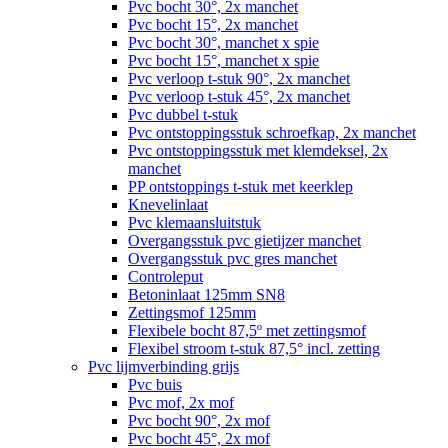
Pvc bocht 30°, 2x manchet
Pvc bocht 15°, 2x manchet
Pvc bocht 30°, manchet x spie
Pvc bocht 15°, manchet x spie
Pvc verloop t-stuk 90°, 2x manchet
Pvc verloop t-stuk 45°, 2x manchet
Pvc dubbel t-stuk
Pvc ontstoppingsstuk schroefkap, 2x manchet
Pvc ontstoppingsstuk met klemdeksel, 2x
manchet
PP ontstoppings t-stuk met keerklep
Knevelinlaat
Pvc klemaansluitstuk
Overgangsstuk pvc gietijzer manchet
Overgangsstuk pvc gres manchet
Controleput
Betoninlaat 125mm SN8
Zettingsmof 125mm
Flexibele bocht 87,5º met zettingsmof
Flexibel stroom t-stuk 87,5° incl. zetting
Pvc lijmverbinding grijs
Pvc buis
Pvc mof, 2x mof
Pvc bocht 90°, 2x mof
Pvc bocht 45°, 2x mof