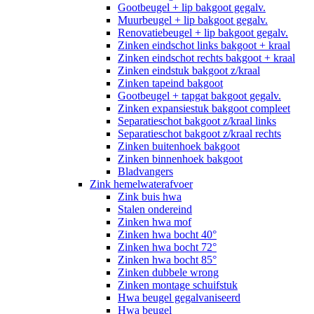
Gootbeugel + lip bakgoot gegalv.
Muurbeugel + lip bakgoot gegalv.
Renovatiebeugel + lip bakgoot gegalv.
Zinken eindschot links bakgoot + kraal
Zinken eindschot rechts bakgoot + kraal
Zinken eindstuk bakgoot z/kraal
Zinken tapeind bakgoot
Gootbeugel + tapgat bakgoot gegalv.
Zinken expansiestuk bakgoot compleet
Separatieschot bakgoot z/kraal links
Separatieschot bakgoot z/kraal rechts
Zinken buitenhoek bakgoot
Zinken binnenhoek bakgoot
Bladvangers
Zink hemelwaterafvoer
Zink buis hwa
Stalen ondereind
Zinken hwa mof
Zinken hwa bocht 40°
Zinken hwa bocht 72°
Zinken hwa bocht 85°
Zinken dubbele wrong
Zinken montage schuifstuk
Hwa beugel gegalvaniseerd
Hwa beugel