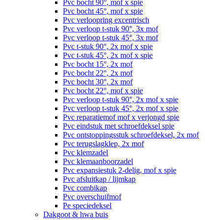
Pvc bocht 90°, mof x spie
Pvc bocht 45°, mof x spie
Pvc verloopring excentrisch
Pvc verloop t-stuk 90°, 3x mof
Pvc verloop t-stuk 45°, 3x mof
Pvc t-stuk 90°, 2x mof x spie
Pvc t-stuk 45°, 2x mof x spie
Pvc bocht 15°, 2x mof
Pvc bocht 22°, 2x mof
Pvc bocht 30°, 2x mof
Pvc bocht 22°, mof x spie
Pvc verloop t-stuk 90°, 2x mof x spie
Pvc verloop t-stuk 45°, 2x mof x spie
Pvc reparatiemof mof x verjongd spie
Pvc eindstuk met schroefdeksel spie
Pvc ontstoppingsstuk schroefdeksel, 2x mof
Pvc terugslagklep, 2x mof
Pvc klemzadel
Pvc klemaanboorzadel
Pvc expansiestuk 2-delig, mof x spie
Pvc afsluitkap / lijmkap
Pvc combikap
Pvc overschuifmof
Pe speciedeksel
Dakgoot & hwa buis