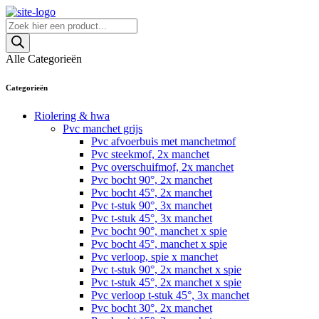
Skip
to
Producten
content
zoeken
Alle Categorieën
Categorieën
Riolering & hwa
Pvc manchet grijs
Pvc afvoerbuis met manchetmof
Pvc steekmof, 2x manchet
Pvc overschuifmof, 2x manchet
Pvc bocht 90°, 2x manchet
Pvc bocht 45°, 2x manchet
Pvc t-stuk 90°, 3x manchet
Pvc t-stuk 45°, 3x manchet
Pvc bocht 90°, manchet x spie
Pvc bocht 45°, manchet x spie
Pvc verloop, spie x manchet
Pvc t-stuk 90°, 2x manchet x spie
Pvc t-stuk 45°, 2x manchet x spie
Pvc verloop t-stuk 45°, 3x manchet
Pvc bocht 30°, 2x manchet