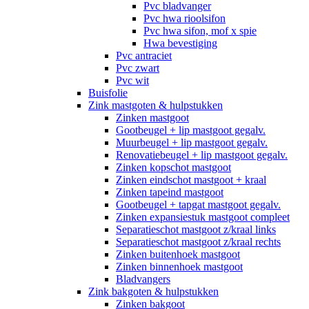
Pvc bladvanger
Pvc hwa rioolsifon
Pvc hwa sifon, mof x spie
Hwa bevestiging
Pvc antraciet
Pvc zwart
Pvc wit
Buisfolie
Zink mastgoten & hulpstukken
Zinken mastgoot
Gootbeugel + lip mastgoot gegalv.
Muurbeugel + lip mastgoot gegalv.
Renovatiebeugel + lip mastgoot gegalv.
Zinken kopschot mastgoot
Zinken eindschot mastgoot + kraal
Zinken tapeind mastgoot
Gootbeugel + tapgat mastgoot gegalv.
Zinken expansiestuk mastgoot compleet
Separatieschot mastgoot z/kraal links
Separatieschot mastgoot z/kraal rechts
Zinken buitenhoek mastgoot
Zinken binnenhoek mastgoot
Bladvangers
Zink bakgoten & hulpstukken
Zinken bakgoot