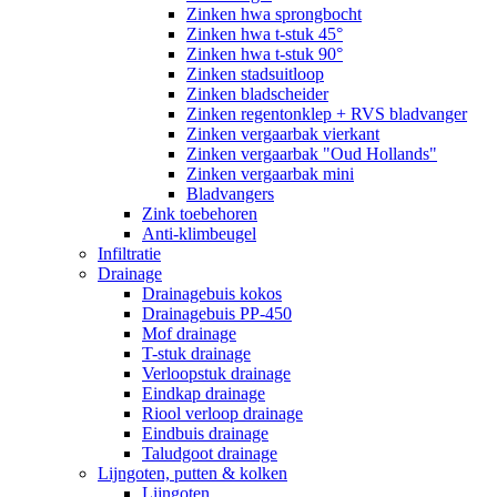
Zinken hwa sprongbocht
Zinken hwa t-stuk 45°
Zinken hwa t-stuk 90°
Zinken stadsuitloop
Zinken bladscheider
Zinken regentonklep + RVS bladvanger
Zinken vergaarbak vierkant
Zinken vergaarbak "Oud Hollands"
Zinken vergaarbak mini
Bladvangers
Zink toebehoren
Anti-klimbeugel
Infiltratie
Drainage
Drainagebuis kokos
Drainagebuis PP-450
Mof drainage
T-stuk drainage
Verloopstuk drainage
Eindkap drainage
Riool verloop drainage
Eindbuis drainage
Taludgoot drainage
Lijngoten, putten & kolken
Lijngoten