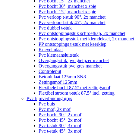
Pvc bocht 15°, 2x manchet
Pvc bocht 30°, manchet x spie
Pvc bocht 15°, manchet x spie
Pvc verloop t-stuk 90°, 2x manchet
Pvc verloop t-stuk 45°, 2x manchet
Pvc dubbel t-stuk
Pvc ontstoppingsstuk schroefkap, 2x manchet
Pvc ontstoppingsstuk met klemdeksel, 2x manchet
PP ontstoppings t-stuk met keerklep
Knevelinlaat
Pvc klemaansluitstuk
Overgangsstuk pvc gietijzer manchet
Overgangsstuk pvc gres manchet
Controleput
Betoninlaat 125mm SN8
Zettingsmof 125mm
Flexibele bocht 87,5º met zettingsmof
Flexibel stroom t-stuk 87,5° incl. zetting
Pvc lijmverbinding grijs
Pvc buis
Pvc mof, 2x mof
Pvc bocht 90°, 2x mof
Pvc bocht 45°, 2x mof
Pvc t-stuk 90°, 3x mof
Pvc t-stuk 45°, 3x mof