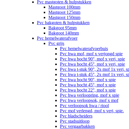
Pvc mastgoten & hulpstukken
Mastgoot 100mm
Mastgoot 125mm
Mastgoot 150mm
Pvc bakgoten & hulpstukken
Bakgoot 95mm
Bakgoot 140mm
Pvc hemelwaterafvoer
Pvc grijs
Pvc hemelwaterafvoerbuis
Pvc hwa mof, mof x verjongd spie
Pvc hwa bocht 90°, mof x verj. spie
Pvc hwa bocht 45°, mof x verj. spie
Pvc hwa t-stuk 90°, 2x mof 1x verj. s
Pvc hwa t-stuk 45°, 2x mof 1x verj. s
Pvc hwa bocht 90°, mof x spie
Pvc hwa bocht 45°, mof x spie
Pvc hwa bocht 22°, mof x spie
Pvc hwa verloopring, mof x spie
Pvc hwa verloopsok, mof x mof
Pvc verloopsok hwa / riool
Pvc mof verlengd, mof x verj. spie.
Pvc bladscheiders
Pvc stadsuitloop
Pvc vergaarbakken