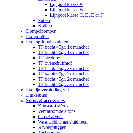
Lijngoot klasse A
Lijngoot klasse B
Lijngoot klasse C, D, E en F
Putten
Kolken
Dompelpompen
Pompputten
Pvc topfit hulpstukken
TF bocht 45gr. 1x manchet
TF bocht 90gr. 1x manchet
TF steekmof
TF overschuifmof
TF t-stuk 45gr. 3x manchet
TF t-stuk 90gr. 3x manchet
TF bocht 45gr. 2x manchet
TF bocht 90gr. 2x manchet
Pvc lijmverbinding wit
Duikerbuis
Sifons & accessoires
Kunststof sifons
Verchroomde sifons
Closet afvoer
Wasmachine aansluitingen
Afvoerpluggen
Toebehoren