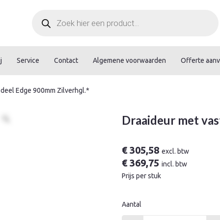
Producten
zoeken
j
Service
Contact
Algemene voorwaarden
Offerte aan
 deel Edge 900mm Zilverhgl.*
Draaideur met vas
€
305,58
excl. btw
€
369,75
incl. btw
Prijs per stuk
Aantal