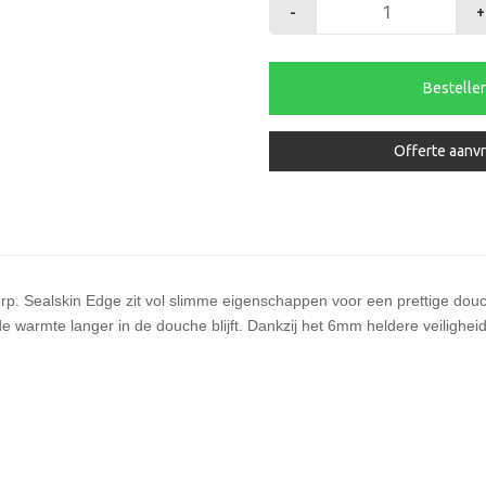
-
+
Draaideur
met
vast
Bestelle
deel
Edge
900mm
Offerte aanv
Zilverhgl.*
aantal
ntwerp. Sealskin Edge zit vol slimme eigenschappen voor een prettige d
rmte langer in de douche blijft. Dankzij het 6mm heldere veiligheid