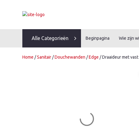
Skip
to
content
Alle Categorieën
Beginpagina
Wie zijn wi
Home
/
Sanitair
/
Douchewanden
/
Edge
/ Draaideur met vast