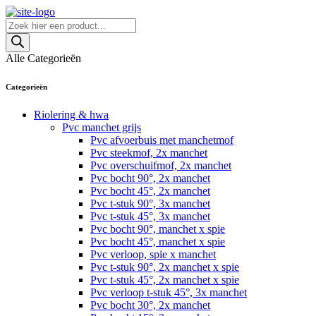
Skip
to
Producten
content
zoeken
Alle Categorieën
Categorieën
Riolering & hwa
Pvc manchet grijs
Pvc afvoerbuis met manchetmof
Pvc steekmof, 2x manchet
Pvc overschuifmof, 2x manchet
Pvc bocht 90°, 2x manchet
Pvc bocht 45°, 2x manchet
Pvc t-stuk 90°, 3x manchet
Pvc t-stuk 45°, 3x manchet
Pvc bocht 90°, manchet x spie
Pvc bocht 45°, manchet x spie
Pvc verloop, spie x manchet
Pvc t-stuk 90°, 2x manchet x spie
Pvc t-stuk 45°, 2x manchet x spie
Pvc verloop t-stuk 45°, 3x manchet
Pvc bocht 30°, 2x manchet