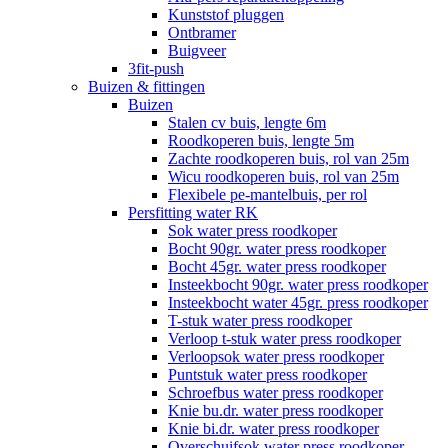
Kunststof pluggen
Ontbramer
Buigveer
3fit-push
Buizen & fittingen
Buizen
Stalen cv buis, lengte 6m
Roodkoperen buis, lengte 5m
Zachte roodkoperen buis, rol van 25m
Wicu roodkoperen buis, rol van 25m
Flexibele pe-mantelbuis, per rol
Persfitting water RK
Sok water press roodkoper
Bocht 90gr. water press roodkoper
Bocht 45gr. water press roodkoper
Insteekbocht 90gr. water press roodkoper
Insteekbocht water 45gr. press roodkoper
T-stuk water press roodkoper
Verloop t-stuk water press roodkoper
Verloopsok water press roodkoper
Puntstuk water press roodkoper
Schroefbus water press roodkoper
Knie bu.dr. water press roodkoper
Knie bi.dr. water press roodkoper
Overschuifsok water press roodkoper