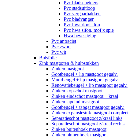
Pvc bladscheiders
Pvc stadsuitloop
Pvc vergaarbakken
Pvc bladvanger
Pvc hwa rioolsifon
Pvc hwa sifon, mof x spie
Hwa bevestiging
Pvc antraciet
Pvc zwart
Pvc wit
Buisfolie
Zink mastgoten & hulpstukken
Zinken mastgoot
Gootbeugel + lip mastgoot gegalv.
Muurbeugel + lip mastgoot gegalv.
Renovatiebeugel + lip mastgoot gegalv.
Zinken kopschot mastgoot
Zinken eindschot mastgoot + kraal
Zinken tapeind mastgoot
Gootbeugel + tapgat mastgoot gegalv.
Zinken expansiestuk mastgoot compleet
Separatieschot mastgoot z/kraal links
Separatieschot mastgoot z/kraal rechts
Zinken buitenhoek mastgoot
Zinken binnenhoek mastgoot