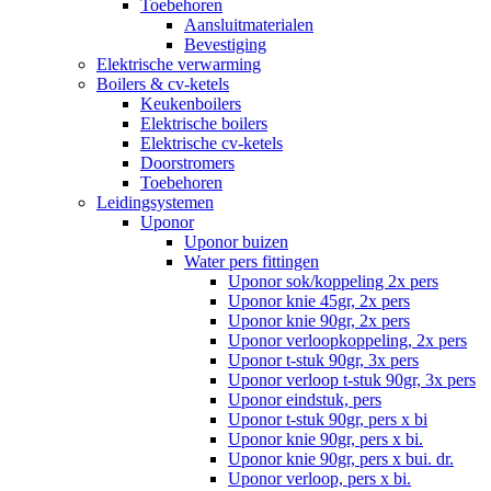
Toebehoren
Aansluitmaterialen
Bevestiging
Elektrische verwarming
Boilers & cv-ketels
Keukenboilers
Elektrische boilers
Elektrische cv-ketels
Doorstromers
Toebehoren
Leidingsystemen
Uponor
Uponor buizen
Water pers fittingen
Uponor sok/koppeling 2x pers
Uponor knie 45gr, 2x pers
Uponor knie 90gr, 2x pers
Uponor verloopkoppeling, 2x pers
Uponor t-stuk 90gr, 3x pers
Uponor verloop t-stuk 90gr, 3x pers
Uponor eindstuk, pers
Uponor t-stuk 90gr, pers x bi
Uponor knie 90gr, pers x bi.
Uponor knie 90gr, pers x bui. dr.
Uponor verloop, pers x bi.