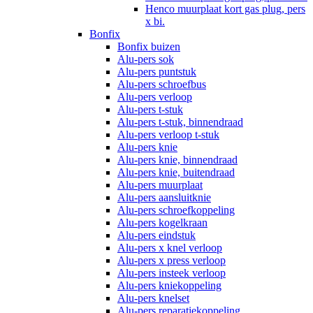
Henco muurplaat kort gas plug, pers
x bi.
Bonfix
Bonfix buizen
Alu-pers sok
Alu-pers puntstuk
Alu-pers schroefbus
Alu-pers verloop
Alu-pers t-stuk
Alu-pers t-stuk, binnendraad
Alu-pers verloop t-stuk
Alu-pers knie
Alu-pers knie, binnendraad
Alu-pers knie, buitendraad
Alu-pers muurplaat
Alu-pers aansluitknie
Alu-pers schroefkoppeling
Alu-pers kogelkraan
Alu-pers eindstuk
Alu-pers x knel verloop
Alu-pers x press verloop
Alu-pers insteek verloop
Alu-pers kniekoppeling
Alu-pers knelset
Alu-pers reparatiekoppeling