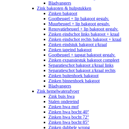
Bladvangers
Zink bakgoten & hulpstukken
Zinken bakgoot
Gootbeugel + lip bakgoot gegalv.
Muurbeugel + lip bakgoot gegalv.
Renovatiebeugel + lip bakgoot gegalv.
Zinken eindschot links bakgoot + kraal
Zinken eindschot rechts bakgoot + kraal
Zinken eindstuk bakgoot z/kraal
Zinken tapeind bakgoot
Gootbeugel + tapgat bakgoot gegalv.
Zinken expansiestuk bakgoot compleet
Separatieschot bakgoot z/kraal links
Separatieschot bakgoot z/kraal rechts
Zinken buitenhoek bakgoot
Zinken binnenhoek bakgoot
Bladvangers
Zink hemelwaterafvoer
Zink buis hwa
Stalen ondereind
Zinken hwa mof
Zinken hwa bocht 40°
Zinken hwa bocht 72°
Zinken hwa bocht 85°
Zinken dubbele wrong