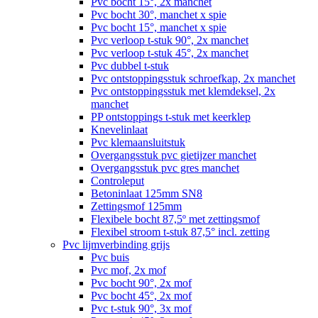
Pvc bocht 15°, 2x manchet
Pvc bocht 30°, manchet x spie
Pvc bocht 15°, manchet x spie
Pvc verloop t-stuk 90°, 2x manchet
Pvc verloop t-stuk 45°, 2x manchet
Pvc dubbel t-stuk
Pvc ontstoppingsstuk schroefkap, 2x manchet
Pvc ontstoppingsstuk met klemdeksel, 2x
manchet
PP ontstoppings t-stuk met keerklep
Knevelinlaat
Pvc klemaansluitstuk
Overgangsstuk pvc gietijzer manchet
Overgangsstuk pvc gres manchet
Controleput
Betoninlaat 125mm SN8
Zettingsmof 125mm
Flexibele bocht 87,5º met zettingsmof
Flexibel stroom t-stuk 87,5° incl. zetting
Pvc lijmverbinding grijs
Pvc buis
Pvc mof, 2x mof
Pvc bocht 90°, 2x mof
Pvc bocht 45°, 2x mof
Pvc t-stuk 90°, 3x mof