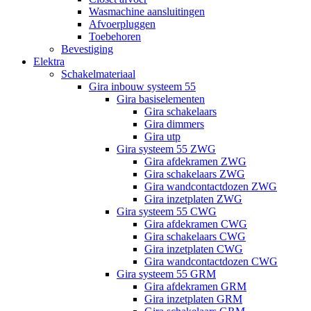
Wasmachine aansluitingen
Afvoerpluggen
Toebehoren
Bevestiging
Elektra
Schakelmateriaal
Gira inbouw systeem 55
Gira basiselementen
Gira schakelaars
Gira dimmers
Gira utp
Gira systeem 55 ZWG
Gira afdekramen ZWG
Gira schakelaars ZWG
Gira wandcontactdozen ZWG
Gira inzetplaten ZWG
Gira systeem 55 CWG
Gira afdekramen CWG
Gira schakelaars CWG
Gira inzetplaten CWG
Gira wandcontactdozen CWG
Gira systeem 55 GRM
Gira afdekramen GRM
Gira inzetplaten GRM