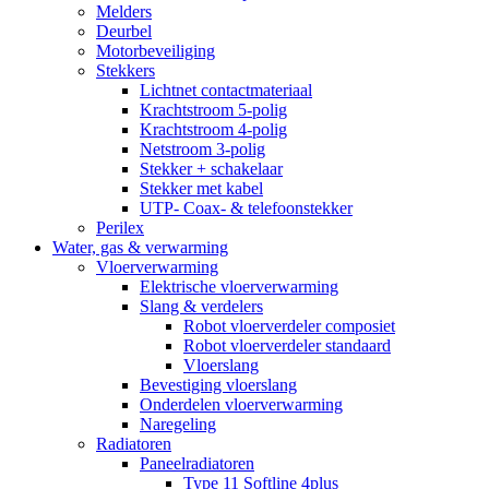
Melders
Deurbel
Motorbeveiliging
Stekkers
Lichtnet contactmateriaal
Krachtstroom 5-polig
Krachtstroom 4-polig
Netstroom 3-polig
Stekker + schakelaar
Stekker met kabel
UTP- Coax- & telefoonstekker
Perilex
Water, gas & verwarming
Vloerverwarming
Elektrische vloerverwarming
Slang & verdelers
Robot vloerverdeler composiet
Robot vloerverdeler standaard
Vloerslang
Bevestiging vloerslang
Onderdelen vloerverwarming
Naregeling
Radiatoren
Paneelradiatoren
Type 11 Softline 4plus