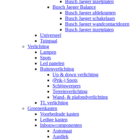
Busch Jaeger inzetplaten
Busch Jaeger Balance
Busch Jaeger afdekramen
Busch Jaeger schakelaars
Busch Jaeger wandcontactdozen
Busch Jaeger inzetplaten
Universeel
Tuinpaal
Verlichting
Lampen
Spots
Led panelen
Buitenverlichting
Up & down verlichting
(Prik-) Spots
Schijnwerpers
Terreinverlichting
Wand- & plafondverlichting
TL verlichting
Groepenkasten
Voorbedrade kasten
Ledige kasten
Inbouwcomponenten
Automaat
Aardlek