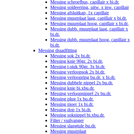
Messing schroefbus, capillair x bi.dr.
Messing soldeerring, uitw. x inw. capillair
Messing afsluitkap, 1x capillair
Messing muurplaat laag, capillair x bi.dr.
Messing muurplaat hoog, capillair x bi.dr.
Messing dubb. muurplaat laag, capillair x
bi.dr.
Messing dubb. muurplaat hoog, capillair x
bi.dr.
Messing draadfitting
Messing sok 2x bi.dr.
Messing knie 90gr. 2x bi.dr.
Messing t-stuk 90gr. 3x bi.dr.
Messing verloopsok 2x bi.dr.
Messing verloopring bu.dr. x bi.dr.
Messing dubbele nippel 2x bu.dr.
Messing knie bi.xbu.dr.
Messing verloopnippel 2x bu.dr.
Messing plug 1x bu.dr.
Messing moer 1x bi.dr.
Messing dop 1x bi.dr.
Messing soknippel bi.xbu.dr.
Filter / vuilvanger
Messing slangtule bu.dr.
Messing muurplaat