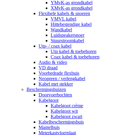
YMvK-as grondkabel
XMvK-as grondkabel
Flexibele kabels & snoeren
VMVL kabel
Hittebestendige kabel
Wandkabel
Luidspeakersnoer
Stuurstroomkabel
Utp- / coax kabel
Utp kabel & toebehoren
Coax kabel & toebehoren
Audio & video
VD draad
Voorbedrade flexbuis
Neopreen / verlengkabel
Kabel met stekker
Beschermingsbuizen
Doorvoerbochten
Kabelgoot
Kabelgoot crème
Kabelgoot wit
Kabelgoot zwart
Kabelbeschermingsbuis
Mantelbuis
Meterkastvloerplaat