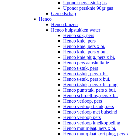
Uponor pers t-stuk gas
Uponor persknie 90gr gas
Gereedschap
Henco
Henco buizen
Henco hulpstukken water
Henco sok, pers
Henco knie, pers
Henco knie, pers x bi.
Henco knie, pers x bui.
Henco knie plug, pers x bi.
Henco pers aansluitknie
Henco t-stuk, pers
Henco t-stuk, pers x bi.
Henco t-stuk, pers x bui.
Henco t-stuk, pers x bi. plug
Henco puntstuk, pers x bui.
Henco schroefbus, pers x bi.
Henco verloop, pers
Henco verloop t-stuk, pers
Henco verloop met buiseind
Henco verloop pers
Henco verloop knelkoppeling
Henco muurplaat, pers x bi.
Henco muurplaat kort plug, pers x