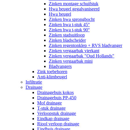
Zinken montage schuifstuk
Hwa beugel gegalvaniseerd
Hwa beugel
Zinken hwa sprongbocht
Zinken hwa t-stuk 45°
Zinken hwa t-stuk 90°
Zinken stadsuitloop
Zinken bladscheider
Zinken regentonklep + RVS bladvanger
Zinken vergaarbak vierkant
Zinken vergaarbak "Oud Hollands"
Zinken vergaarbak mini
Bladvangers
Zink toebehoren
Anti-klimbeugel
Infiltratie
Drainage
Drainagebuis kokos
Drainagebuis PP-450
Mof drainage
T-stuk drainage
Verloopstuk drainage
Eindkap drainage
Riool verloop drainage
Eindbuis drainage