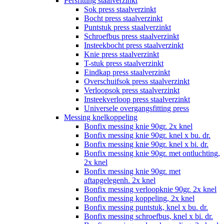
Persfitting staalverzinkt
Sok press staalverzinkt
Bocht press staalverzinkt
Puntstuk press staalverzinkt
Schroefbus press staalverzinkt
Insteekbocht press staalverzinkt
Knie press staalverzinkt
T-stuk press staalverzinkt
Eindkap press staalverzinkt
Overschuifsok press staalverzinkt
Verloopsok press staalverzinkt
Insteekverloop press staalverzinkt
Universele overgangsfitting press
Messing knelkoppeling
Bonfix messing knie 90gr. 2x knel
Bonfix messing knie 90gr. knel x bu. dr.
Bonfix messing knie 90gr. knel x bi. dr.
Bonfix messing knie 90gr. met ontluchting,
2x knel
Bonfix messing knie 90gr. met
aftapgelegenh. 2x knel
Bonfix messing verloopknie 90gr. 2x knel
Bonfix messing koppeling, 2x knel
Bonfix messing puntstuk, knel x bu. dr.
Bonfix messing schroefbus, knel x bi. dr.