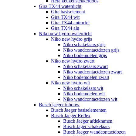
Hera keukenstekkerdoos
Gira TX44 waterdicht
Gira basiselement
Gira TX44 wit
Gira TX44 antraciet
Gira TX44 alu
Niko new hydro waterdicht
Niko new hydro grijs
Niko schakelaars grijs
Niko wandcontactdozen grijs
Niko bodemdelen grijs
Niko new hydro zwart
Niko schakelaars zwart
Niko wandcontactdozen zwart
Niko bodemdelen zwart
Niko new hydro wit
Niko schakelaars wit
Niko bodemdelen wit
Niko wandcontactdozen wit
Busch jaeger inbouw
Busch Jaeger basiselementen
Busch Jaeger Reflex
Busch Jaeger afdekramen
Busch Jager schakelaars
Busch Jaeger wandcontactdozen