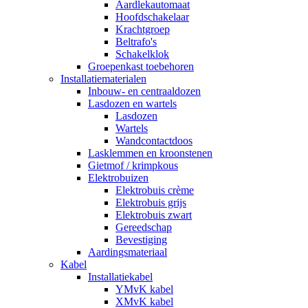
Aardlekautomaat
Hoofdschakelaar
Krachtgroep
Beltrafo's
Schakelklok
Groepenkast toebehoren
Installatiematerialen
Inbouw- en centraaldozen
Lasdozen en wartels
Lasdozen
Wartels
Wandcontactdoos
Lasklemmen en kroonstenen
Gietmof / krimpkous
Elektrobuizen
Elektrobuis crème
Elektrobuis grijs
Elektrobuis zwart
Gereedschap
Bevestiging
Aardingsmateriaal
Kabel
Installatiekabel
YMvK kabel
XMvK kabel