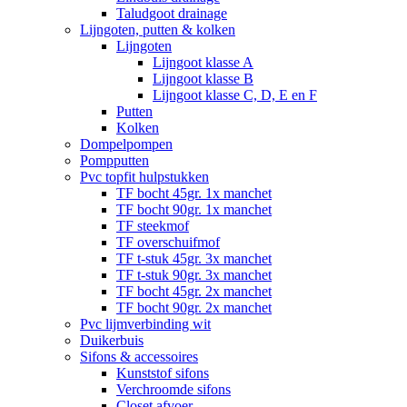
Taludgoot drainage
Lijngoten, putten & kolken
Lijngoten
Lijngoot klasse A
Lijngoot klasse B
Lijngoot klasse C, D, E en F
Putten
Kolken
Dompelpompen
Pompputten
Pvc topfit hulpstukken
TF bocht 45gr. 1x manchet
TF bocht 90gr. 1x manchet
TF steekmof
TF overschuifmof
TF t-stuk 45gr. 3x manchet
TF t-stuk 90gr. 3x manchet
TF bocht 45gr. 2x manchet
TF bocht 90gr. 2x manchet
Pvc lijmverbinding wit
Duikerbuis
Sifons & accessoires
Kunststof sifons
Verchroomde sifons
Closet afvoer