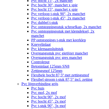
Pvc bocht 15°, 2x manchet
Pvc bocht 30°, manchet x spie
Pvc bocht 15°, manchet x spie
Pvc verloop t-stuk 90°, 2x manchet
Pvc verloop t-stuk 45°, 2x manchet
Pvc dubbel t-stuk
Pvc ontstoppingsstuk schroefkap, 2x manchet
Pvc ontstoppingsstuk met klemdeksel, 2x
manchet
PP ontstoppings t-stuk met keerklep
Knevelinlaat
Pvc klemaansluitstuk
Overgangsstuk pvc gietijzer manchet
Overgangsstuk pvc gres manchet
Controleput
Betoninlaat 125mm SN8
Zettingsmof 125mm
Flexibele bocht 87,5º met zettingsmof
Flexibel stroom t-stuk 87,5° incl. zetting
Pvc lijmverbinding grijs
Pvc buis
Pvc mof, 2x mof
Pvc bocht 90°, 2x mof
Pvc bocht 45°, 2x mof
Pvc t-stuk 90°, 3x mof