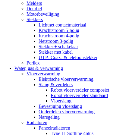
Melders
Deurbel
Motorbeveiliging
Stekkers
Lichtnet contactmateriaal
Krachtstroom 5-polig
Krachtstroom 4-polig
Netstroom 3-polig
Stekker + schakelaar
Stekker met kabel
UTP- Coax- & telefoonstekker
Perilex
Water, gas & verwarming
Vloerverwarming
Elektrische vloerverwarming
Slang & verdelers
Robot vloerverdeler composiet
Robot vloerverdeler standaard
Vloerslang
Bevestiging vloerslang
Onderdelen vloerverwarming
Naregeling
Radiatoren
Paneelradiatoren
Type 11 Softline 4plus