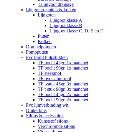
Taludgoot drainage
Lijngoten, putten & kolken
Lijngoten
Lijngoot klasse A
Lijngoot klasse B
Lijngoot klasse C, D, E en F
Putten
Kolken
Dompelpompen
Pompputten
Pvc topfit hulpstukken
TF bocht 45gr. 1x manchet
TF bocht 90gr. 1x manchet
TF steekmof
TF overschuifmof
TF t-stuk 45gr. 3x manchet
TF t-stuk 90gr. 3x manchet
TF bocht 45gr. 2x manchet
TF bocht 90gr. 2x manchet
Pvc lijmverbinding wit
Duikerbuis
Sifons & accessoires
Kunststof sifons
Verchroomde sifons
Closet afvoer