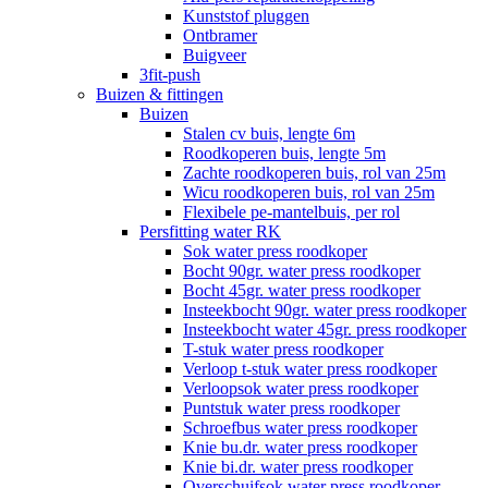
Kunststof pluggen
Ontbramer
Buigveer
3fit-push
Buizen & fittingen
Buizen
Stalen cv buis, lengte 6m
Roodkoperen buis, lengte 5m
Zachte roodkoperen buis, rol van 25m
Wicu roodkoperen buis, rol van 25m
Flexibele pe-mantelbuis, per rol
Persfitting water RK
Sok water press roodkoper
Bocht 90gr. water press roodkoper
Bocht 45gr. water press roodkoper
Insteekbocht 90gr. water press roodkoper
Insteekbocht water 45gr. press roodkoper
T-stuk water press roodkoper
Verloop t-stuk water press roodkoper
Verloopsok water press roodkoper
Puntstuk water press roodkoper
Schroefbus water press roodkoper
Knie bu.dr. water press roodkoper
Knie bi.dr. water press roodkoper
Overschuifsok water press roodkoper