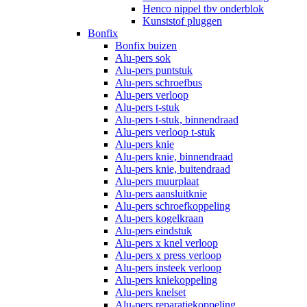
Henco nippel tbv onderblok
Kunststof pluggen
Bonfix
Bonfix buizen
Alu-pers sok
Alu-pers puntstuk
Alu-pers schroefbus
Alu-pers verloop
Alu-pers t-stuk
Alu-pers t-stuk, binnendraad
Alu-pers verloop t-stuk
Alu-pers knie
Alu-pers knie, binnendraad
Alu-pers knie, buitendraad
Alu-pers muurplaat
Alu-pers aansluitknie
Alu-pers schroefkoppeling
Alu-pers kogelkraan
Alu-pers eindstuk
Alu-pers x knel verloop
Alu-pers x press verloop
Alu-pers insteek verloop
Alu-pers kniekoppeling
Alu-pers knelset
Alu-pers reparatiekoppeling