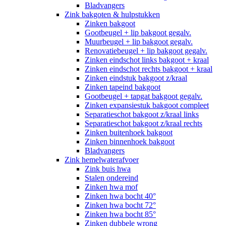
Bladvangers
Zink bakgoten & hulpstukken
Zinken bakgoot
Gootbeugel + lip bakgoot gegalv.
Muurbeugel + lip bakgoot gegalv.
Renovatiebeugel + lip bakgoot gegalv.
Zinken eindschot links bakgoot + kraal
Zinken eindschot rechts bakgoot + kraal
Zinken eindstuk bakgoot z/kraal
Zinken tapeind bakgoot
Gootbeugel + tapgat bakgoot gegalv.
Zinken expansiestuk bakgoot compleet
Separatieschot bakgoot z/kraal links
Separatieschot bakgoot z/kraal rechts
Zinken buitenhoek bakgoot
Zinken binnenhoek bakgoot
Bladvangers
Zink hemelwaterafvoer
Zink buis hwa
Stalen ondereind
Zinken hwa mof
Zinken hwa bocht 40°
Zinken hwa bocht 72°
Zinken hwa bocht 85°
Zinken dubbele wrong