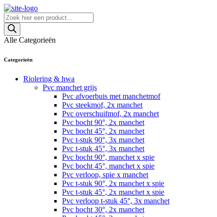
Skip
to
Producten
content
zoeken
Alle Categorieën
Categorieën
Riolering & hwa
Pvc manchet grijs
Pvc afvoerbuis met manchetmof
Pvc steekmof, 2x manchet
Pvc overschuifmof, 2x manchet
Pvc bocht 90°, 2x manchet
Pvc bocht 45°, 2x manchet
Pvc t-stuk 90°, 3x manchet
Pvc t-stuk 45°, 3x manchet
Pvc bocht 90°, manchet x spie
Pvc bocht 45°, manchet x spie
Pvc verloop, spie x manchet
Pvc t-stuk 90°, 2x manchet x spie
Pvc t-stuk 45°, 2x manchet x spie
Pvc verloop t-stuk 45°, 3x manchet
Pvc bocht 30°, 2x manchet