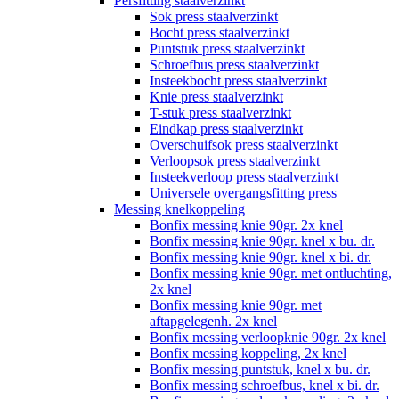
Persfitting staalverzinkt
Sok press staalverzinkt
Bocht press staalverzinkt
Puntstuk press staalverzinkt
Schroefbus press staalverzinkt
Insteekbocht press staalverzinkt
Knie press staalverzinkt
T-stuk press staalverzinkt
Eindkap press staalverzinkt
Overschuifsok press staalverzinkt
Verloopsok press staalverzinkt
Insteekverloop press staalverzinkt
Universele overgangsfitting press
Messing knelkoppeling
Bonfix messing knie 90gr. 2x knel
Bonfix messing knie 90gr. knel x bu. dr.
Bonfix messing knie 90gr. knel x bi. dr.
Bonfix messing knie 90gr. met ontluchting,
2x knel
Bonfix messing knie 90gr. met
aftapgelegenh. 2x knel
Bonfix messing verloopknie 90gr. 2x knel
Bonfix messing koppeling, 2x knel
Bonfix messing puntstuk, knel x bu. dr.
Bonfix messing schroefbus, knel x bi. dr.