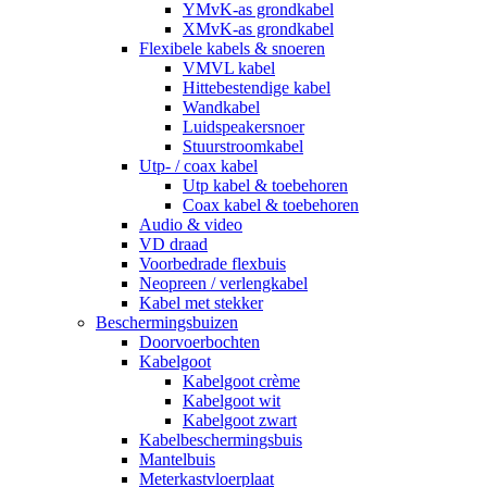
YMvK-as grondkabel
XMvK-as grondkabel
Flexibele kabels & snoeren
VMVL kabel
Hittebestendige kabel
Wandkabel
Luidspeakersnoer
Stuurstroomkabel
Utp- / coax kabel
Utp kabel & toebehoren
Coax kabel & toebehoren
Audio & video
VD draad
Voorbedrade flexbuis
Neopreen / verlengkabel
Kabel met stekker
Beschermingsbuizen
Doorvoerbochten
Kabelgoot
Kabelgoot crème
Kabelgoot wit
Kabelgoot zwart
Kabelbeschermingsbuis
Mantelbuis
Meterkastvloerplaat