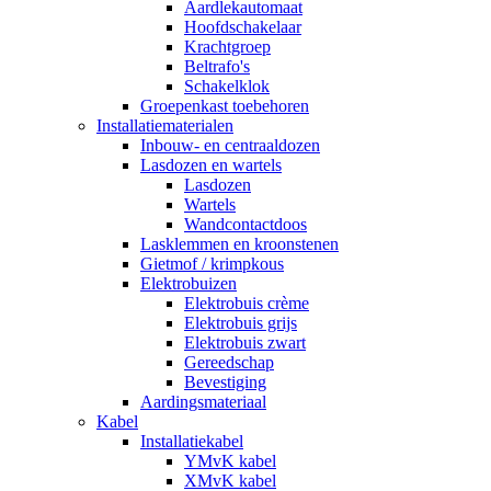
Aardlekautomaat
Hoofdschakelaar
Krachtgroep
Beltrafo's
Schakelklok
Groepenkast toebehoren
Installatiematerialen
Inbouw- en centraaldozen
Lasdozen en wartels
Lasdozen
Wartels
Wandcontactdoos
Lasklemmen en kroonstenen
Gietmof / krimpkous
Elektrobuizen
Elektrobuis crème
Elektrobuis grijs
Elektrobuis zwart
Gereedschap
Bevestiging
Aardingsmateriaal
Kabel
Installatiekabel
YMvK kabel
XMvK kabel