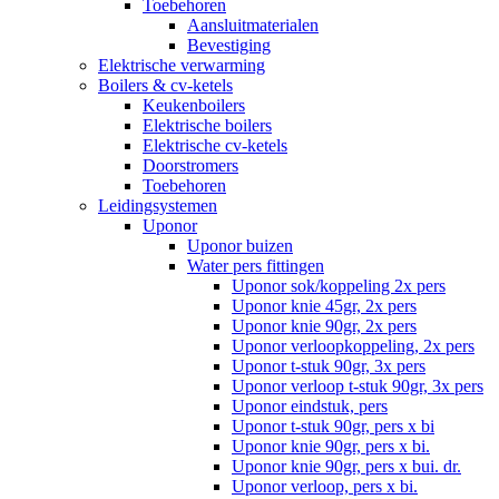
Toebehoren
Aansluitmaterialen
Bevestiging
Elektrische verwarming
Boilers & cv-ketels
Keukenboilers
Elektrische boilers
Elektrische cv-ketels
Doorstromers
Toebehoren
Leidingsystemen
Uponor
Uponor buizen
Water pers fittingen
Uponor sok/koppeling 2x pers
Uponor knie 45gr, 2x pers
Uponor knie 90gr, 2x pers
Uponor verloopkoppeling, 2x pers
Uponor t-stuk 90gr, 3x pers
Uponor verloop t-stuk 90gr, 3x pers
Uponor eindstuk, pers
Uponor t-stuk 90gr, pers x bi
Uponor knie 90gr, pers x bi.
Uponor knie 90gr, pers x bui. dr.
Uponor verloop, pers x bi.