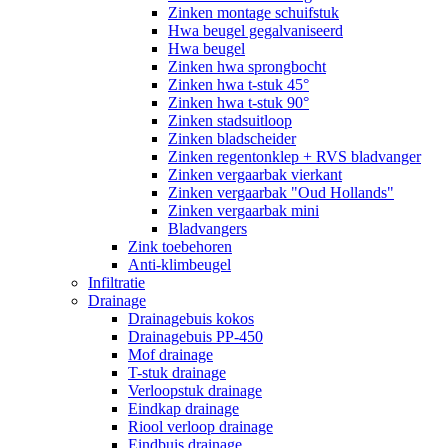
Zinken montage schuifstuk
Hwa beugel gegalvaniseerd
Hwa beugel
Zinken hwa sprongbocht
Zinken hwa t-stuk 45°
Zinken hwa t-stuk 90°
Zinken stadsuitloop
Zinken bladscheider
Zinken regentonklep + RVS bladvanger
Zinken vergaarbak vierkant
Zinken vergaarbak "Oud Hollands"
Zinken vergaarbak mini
Bladvangers
Zink toebehoren
Anti-klimbeugel
Infiltratie
Drainage
Drainagebuis kokos
Drainagebuis PP-450
Mof drainage
T-stuk drainage
Verloopstuk drainage
Eindkap drainage
Riool verloop drainage
Eindbuis drainage