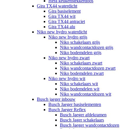
Hera keukenstekkerdoos
Gira TX44 waterdicht
Gira basiselement
Gira TX44 wit
Gira TX44 antraciet
Gira TX44 alu
Niko new hydro waterdicht
Niko new hydro grijs
Niko schakelaars grijs
Niko wandcontactdozen grijs
Niko bodemdelen grijs
Niko new hydro zwart
Niko schakelaars zwart
Niko wandcontactdozen zwart
Niko bodemdelen zwart
Niko new hydro wit
Niko schakelaars wit
Niko bodemdelen wit
Niko wandcontactdozen wit
Busch jaeger inbouw
Busch Jaeger basiselementen
Busch Jaeger Reflex
Busch Jaeger afdekramen
Busch Jager schakelaars
Busch Jaeger wandcontactdozen