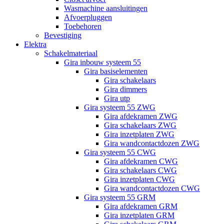
Wasmachine aansluitingen
Afvoerpluggen
Toebehoren
Bevestiging
Elektra
Schakelmateriaal
Gira inbouw systeem 55
Gira basiselementen
Gira schakelaars
Gira dimmers
Gira utp
Gira systeem 55 ZWG
Gira afdekramen ZWG
Gira schakelaars ZWG
Gira inzetplaten ZWG
Gira wandcontactdozen ZWG
Gira systeem 55 CWG
Gira afdekramen CWG
Gira schakelaars CWG
Gira inzetplaten CWG
Gira wandcontactdozen CWG
Gira systeem 55 GRM
Gira afdekramen GRM
Gira inzetplaten GRM