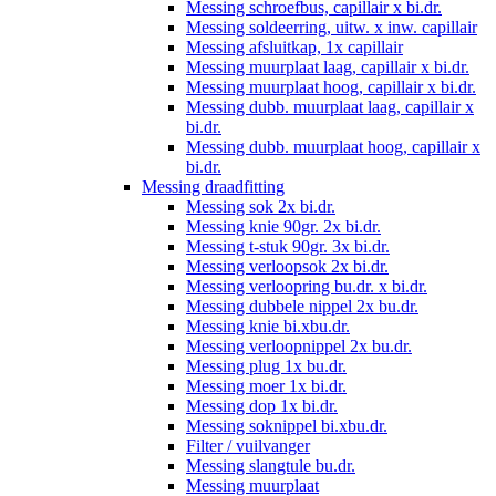
Messing schroefbus, capillair x bi.dr.
Messing soldeerring, uitw. x inw. capillair
Messing afsluitkap, 1x capillair
Messing muurplaat laag, capillair x bi.dr.
Messing muurplaat hoog, capillair x bi.dr.
Messing dubb. muurplaat laag, capillair x
bi.dr.
Messing dubb. muurplaat hoog, capillair x
bi.dr.
Messing draadfitting
Messing sok 2x bi.dr.
Messing knie 90gr. 2x bi.dr.
Messing t-stuk 90gr. 3x bi.dr.
Messing verloopsok 2x bi.dr.
Messing verloopring bu.dr. x bi.dr.
Messing dubbele nippel 2x bu.dr.
Messing knie bi.xbu.dr.
Messing verloopnippel 2x bu.dr.
Messing plug 1x bu.dr.
Messing moer 1x bi.dr.
Messing dop 1x bi.dr.
Messing soknippel bi.xbu.dr.
Filter / vuilvanger
Messing slangtule bu.dr.
Messing muurplaat