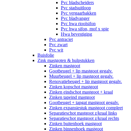
Pvc bladscheiders
Pvc stadsuitloop
Pvc vergaarbakken
Pvc bladvanger
Pvc hwa rioolsifon
Pvc hwa sifon, mof x spie
Hwa bevestiging
Pvc antraciet
Pvc zwart
Pvc wit
Buisfolie
Zink mastgoten & hulpstukken
Zinken mastgoot
Gootbeugel + lip mastgoot gegalv.
Muurbeugel + lip mastgoot gegalv.
Renovatiebeugel + lip mastgoot gegalv.
Zinken kopschot mastgoot
Zinken eindschot mastgoot + kraal
Zinken tapeind mastgoot
Gootbeugel + tapgat mastgoot gegalv.
Zinken expansiestuk mastgoot compleet
Separatieschot mastgoot z/kraal links
Separatieschot mastgoot z/kraal rechts
Zinken buitenhoek mastgoot
Zinken binnenhoek mastgoot