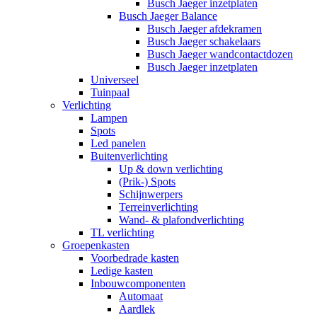
Busch Jaeger inzetplaten
Busch Jaeger Balance
Busch Jaeger afdekramen
Busch Jaeger schakelaars
Busch Jaeger wandcontactdozen
Busch Jaeger inzetplaten
Universeel
Tuinpaal
Verlichting
Lampen
Spots
Led panelen
Buitenverlichting
Up & down verlichting
(Prik-) Spots
Schijnwerpers
Terreinverlichting
Wand- & plafondverlichting
TL verlichting
Groepenkasten
Voorbedrade kasten
Ledige kasten
Inbouwcomponenten
Automaat
Aardlek