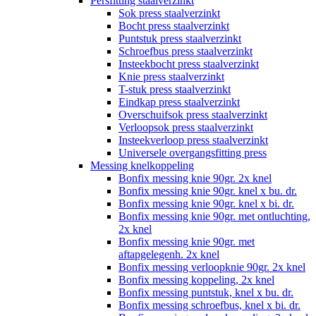
Persfitting staalverzinkt
Sok press staalverzinkt
Bocht press staalverzinkt
Puntstuk press staalverzinkt
Schroefbus press staalverzinkt
Insteekbocht press staalverzinkt
Knie press staalverzinkt
T-stuk press staalverzinkt
Eindkap press staalverzinkt
Overschuifsok press staalverzinkt
Verloopsok press staalverzinkt
Insteekverloop press staalverzinkt
Universele overgangsfitting press
Messing knelkoppeling
Bonfix messing knie 90gr. 2x knel
Bonfix messing knie 90gr. knel x bu. dr.
Bonfix messing knie 90gr. knel x bi. dr.
Bonfix messing knie 90gr. met ontluchting,
2x knel
Bonfix messing knie 90gr. met
aftapgelegenh. 2x knel
Bonfix messing verloopknie 90gr. 2x knel
Bonfix messing koppeling, 2x knel
Bonfix messing puntstuk, knel x bu. dr.
Bonfix messing schroefbus, knel x bi. dr.