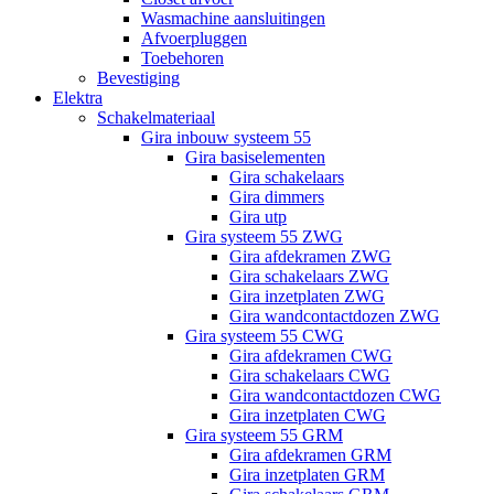
Wasmachine aansluitingen
Afvoerpluggen
Toebehoren
Bevestiging
Elektra
Schakelmateriaal
Gira inbouw systeem 55
Gira basiselementen
Gira schakelaars
Gira dimmers
Gira utp
Gira systeem 55 ZWG
Gira afdekramen ZWG
Gira schakelaars ZWG
Gira inzetplaten ZWG
Gira wandcontactdozen ZWG
Gira systeem 55 CWG
Gira afdekramen CWG
Gira schakelaars CWG
Gira wandcontactdozen CWG
Gira inzetplaten CWG
Gira systeem 55 GRM
Gira afdekramen GRM
Gira inzetplaten GRM