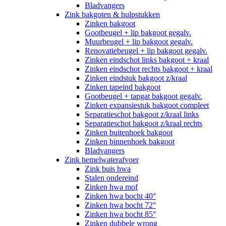
Bladvangers
Zink bakgoten & hulpstukken
Zinken bakgoot
Gootbeugel + lip bakgoot gegalv.
Muurbeugel + lip bakgoot gegalv.
Renovatiebeugel + lip bakgoot gegalv.
Zinken eindschot links bakgoot + kraal
Zinken eindschot rechts bakgoot + kraal
Zinken eindstuk bakgoot z/kraal
Zinken tapeind bakgoot
Gootbeugel + tapgat bakgoot gegalv.
Zinken expansiestuk bakgoot compleet
Separatieschot bakgoot z/kraal links
Separatieschot bakgoot z/kraal rechts
Zinken buitenhoek bakgoot
Zinken binnenhoek bakgoot
Bladvangers
Zink hemelwaterafvoer
Zink buis hwa
Stalen ondereind
Zinken hwa mof
Zinken hwa bocht 40°
Zinken hwa bocht 72°
Zinken hwa bocht 85°
Zinken dubbele wrong