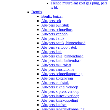
Henco muurplaat kort gas plug, pers
x bi.
Bonfix
Bonfix buizen
Alu-pers sok
Alu-pers puntstuk
Alu-pers schroefbus
Alu-pers verloop
Alu-pers t-stuk
Alu-pers t-stuk, binnendraad
Alu-pers verloop t-stuk
Alu-pers knie
Alu-pers knie, binnendraad
Alu-pers knie, buitendraad
Alu-pers muurplaat
Alu-pers aansluitknie
Alu-pers schroefkoppeling
Alu-pers kogelkraan
Alu-pers eindstuk
Alu-pers x knel verloop
Alu-pers x press verloop
Alu-pers insteek verloop
Alu-pers kniekoppeling
Alu-pers knelset
Alu-pers reparatiekoppeling