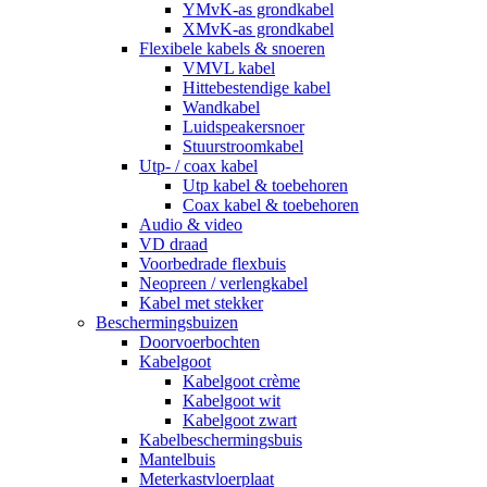
YMvK-as grondkabel
XMvK-as grondkabel
Flexibele kabels & snoeren
VMVL kabel
Hittebestendige kabel
Wandkabel
Luidspeakersnoer
Stuurstroomkabel
Utp- / coax kabel
Utp kabel & toebehoren
Coax kabel & toebehoren
Audio & video
VD draad
Voorbedrade flexbuis
Neopreen / verlengkabel
Kabel met stekker
Beschermingsbuizen
Doorvoerbochten
Kabelgoot
Kabelgoot crème
Kabelgoot wit
Kabelgoot zwart
Kabelbeschermingsbuis
Mantelbuis
Meterkastvloerplaat