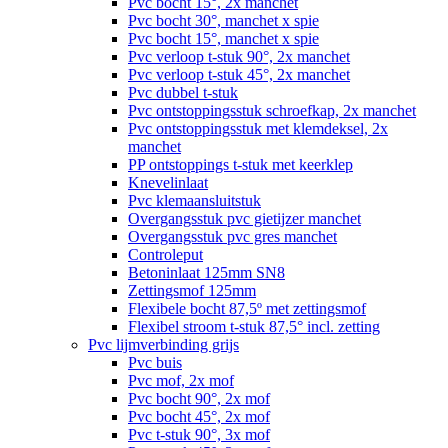
Pvc bocht 15°, 2x manchet
Pvc bocht 30°, manchet x spie
Pvc bocht 15°, manchet x spie
Pvc verloop t-stuk 90°, 2x manchet
Pvc verloop t-stuk 45°, 2x manchet
Pvc dubbel t-stuk
Pvc ontstoppingsstuk schroefkap, 2x manchet
Pvc ontstoppingsstuk met klemdeksel, 2x
manchet
PP ontstoppings t-stuk met keerklep
Knevelinlaat
Pvc klemaansluitstuk
Overgangsstuk pvc gietijzer manchet
Overgangsstuk pvc gres manchet
Controleput
Betoninlaat 125mm SN8
Zettingsmof 125mm
Flexibele bocht 87,5º met zettingsmof
Flexibel stroom t-stuk 87,5° incl. zetting
Pvc lijmverbinding grijs
Pvc buis
Pvc mof, 2x mof
Pvc bocht 90°, 2x mof
Pvc bocht 45°, 2x mof
Pvc t-stuk 90°, 3x mof