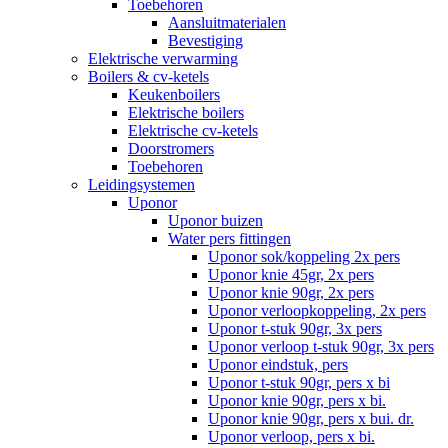
Toebehoren
Aansluitmaterialen
Bevestiging
Elektrische verwarming
Boilers & cv-ketels
Keukenboilers
Elektrische boilers
Elektrische cv-ketels
Doorstromers
Toebehoren
Leidingsystemen
Uponor
Uponor buizen
Water pers fittingen
Uponor sok/koppeling 2x pers
Uponor knie 45gr, 2x pers
Uponor knie 90gr, 2x pers
Uponor verloopkoppeling, 2x pers
Uponor t-stuk 90gr, 3x pers
Uponor verloop t-stuk 90gr, 3x pers
Uponor eindstuk, pers
Uponor t-stuk 90gr, pers x bi
Uponor knie 90gr, pers x bi.
Uponor knie 90gr, pers x bui. dr.
Uponor verloop, pers x bi.