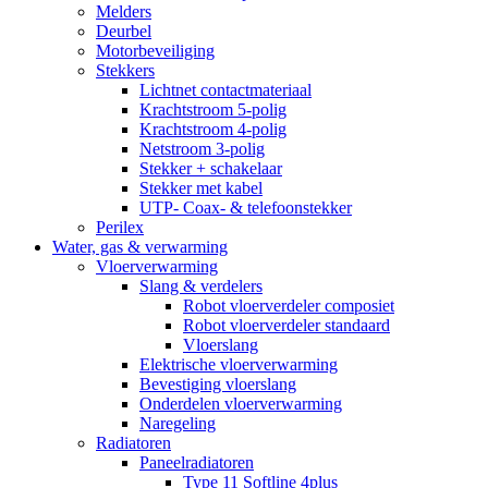
Melders
Deurbel
Motorbeveiliging
Stekkers
Lichtnet contactmateriaal
Krachtstroom 5-polig
Krachtstroom 4-polig
Netstroom 3-polig
Stekker + schakelaar
Stekker met kabel
UTP- Coax- & telefoonstekker
Perilex
Water, gas & verwarming
Vloerverwarming
Slang & verdelers
Robot vloerverdeler composiet
Robot vloerverdeler standaard
Vloerslang
Elektrische vloerverwarming
Bevestiging vloerslang
Onderdelen vloerverwarming
Naregeling
Radiatoren
Paneelradiatoren
Type 11 Softline 4plus