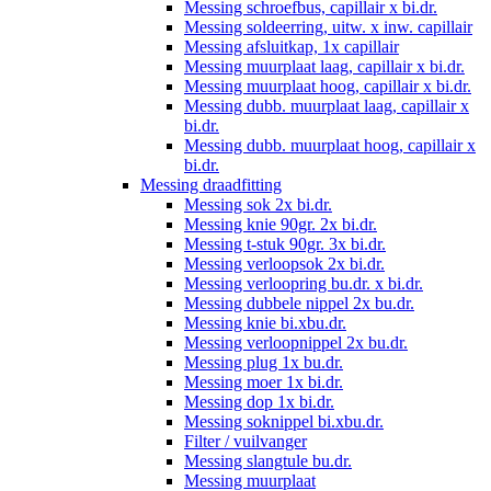
Messing schroefbus, capillair x bi.dr.
Messing soldeerring, uitw. x inw. capillair
Messing afsluitkap, 1x capillair
Messing muurplaat laag, capillair x bi.dr.
Messing muurplaat hoog, capillair x bi.dr.
Messing dubb. muurplaat laag, capillair x
bi.dr.
Messing dubb. muurplaat hoog, capillair x
bi.dr.
Messing draadfitting
Messing sok 2x bi.dr.
Messing knie 90gr. 2x bi.dr.
Messing t-stuk 90gr. 3x bi.dr.
Messing verloopsok 2x bi.dr.
Messing verloopring bu.dr. x bi.dr.
Messing dubbele nippel 2x bu.dr.
Messing knie bi.xbu.dr.
Messing verloopnippel 2x bu.dr.
Messing plug 1x bu.dr.
Messing moer 1x bi.dr.
Messing dop 1x bi.dr.
Messing soknippel bi.xbu.dr.
Filter / vuilvanger
Messing slangtule bu.dr.
Messing muurplaat