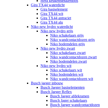
Hera keukenstekkerdoos
Gira TX44 waterdicht
Gira basiselement
Gira TX44 wit
Gira TX44 antraciet
Gira TX44 alu
Niko new hydro waterdicht
Niko new hydro grijs
Niko schakelaars grijs
Niko wandcontactdozen grijs
Niko bodemdelen grijs
Niko new hydro zwart
Niko schakelaars zwart
Niko wandcontactdozen zwart
Niko bodemdelen zwart
Niko new hydro wit
Niko schakelaars wit
Niko bodemdelen wit
Niko wandcontactdozen wit
Busch jaeger inbouw
Busch Jaeger basiselementen
Busch Jaeger Reflex
Busch Jaeger afdekramen
Busch Jager schakelaars
Busch Jaeger wandcontactdozen