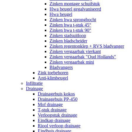
Zinken montage schuifstuk
Hwa beugel gegalvaniseerd
Hwa beugel
Zinken hwa sprongbocht
Zinken hwa t-stuk 45°
Zinken hwa t-stuk 90°
Zinken stadsuitloop
Zinken bladscheider
Zinken regentonklep + RVS bladvanger
Zinken vergaarbak vierkant
Zinken vergaarbak "Oud Hollands"
Zinken vergaarbak mini
Bladvangers
Zink toebehoren
Anti-klimbeugel
Infiltratie
Drainage
Drainagebuis kokos
Drainagebuis PP-450
Mof drainage
T-stuk drainage
Verloopstuk drainage
Eindkap drainage
Riool verloop drainage
Eindbuis drainage