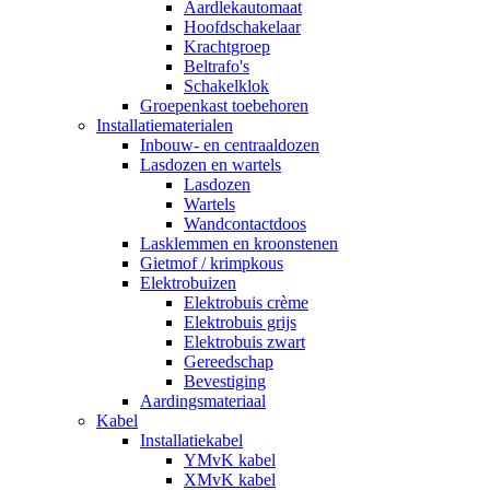
Aardlekautomaat
Hoofdschakelaar
Krachtgroep
Beltrafo's
Schakelklok
Groepenkast toebehoren
Installatiematerialen
Inbouw- en centraaldozen
Lasdozen en wartels
Lasdozen
Wartels
Wandcontactdoos
Lasklemmen en kroonstenen
Gietmof / krimpkous
Elektrobuizen
Elektrobuis crème
Elektrobuis grijs
Elektrobuis zwart
Gereedschap
Bevestiging
Aardingsmateriaal
Kabel
Installatiekabel
YMvK kabel
XMvK kabel