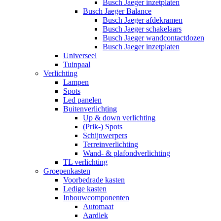
Busch Jaeger inzetplaten
Busch Jaeger Balance
Busch Jaeger afdekramen
Busch Jaeger schakelaars
Busch Jaeger wandcontactdozen
Busch Jaeger inzetplaten
Universeel
Tuinpaal
Verlichting
Lampen
Spots
Led panelen
Buitenverlichting
Up & down verlichting
(Prik-) Spots
Schijnwerpers
Terreinverlichting
Wand- & plafondverlichting
TL verlichting
Groepenkasten
Voorbedrade kasten
Ledige kasten
Inbouwcomponenten
Automaat
Aardlek