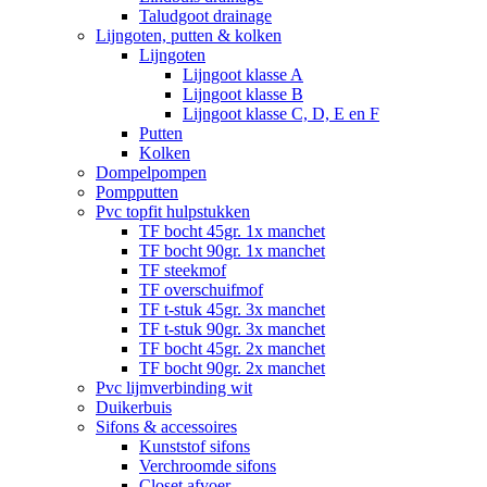
Taludgoot drainage
Lijngoten, putten & kolken
Lijngoten
Lijngoot klasse A
Lijngoot klasse B
Lijngoot klasse C, D, E en F
Putten
Kolken
Dompelpompen
Pompputten
Pvc topfit hulpstukken
TF bocht 45gr. 1x manchet
TF bocht 90gr. 1x manchet
TF steekmof
TF overschuifmof
TF t-stuk 45gr. 3x manchet
TF t-stuk 90gr. 3x manchet
TF bocht 45gr. 2x manchet
TF bocht 90gr. 2x manchet
Pvc lijmverbinding wit
Duikerbuis
Sifons & accessoires
Kunststof sifons
Verchroomde sifons
Closet afvoer