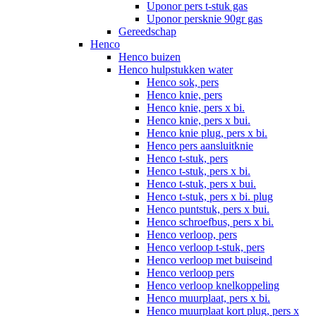
Uponor pers t-stuk gas
Uponor persknie 90gr gas
Gereedschap
Henco
Henco buizen
Henco hulpstukken water
Henco sok, pers
Henco knie, pers
Henco knie, pers x bi.
Henco knie, pers x bui.
Henco knie plug, pers x bi.
Henco pers aansluitknie
Henco t-stuk, pers
Henco t-stuk, pers x bi.
Henco t-stuk, pers x bui.
Henco t-stuk, pers x bi. plug
Henco puntstuk, pers x bui.
Henco schroefbus, pers x bi.
Henco verloop, pers
Henco verloop t-stuk, pers
Henco verloop met buiseind
Henco verloop pers
Henco verloop knelkoppeling
Henco muurplaat, pers x bi.
Henco muurplaat kort plug, pers x