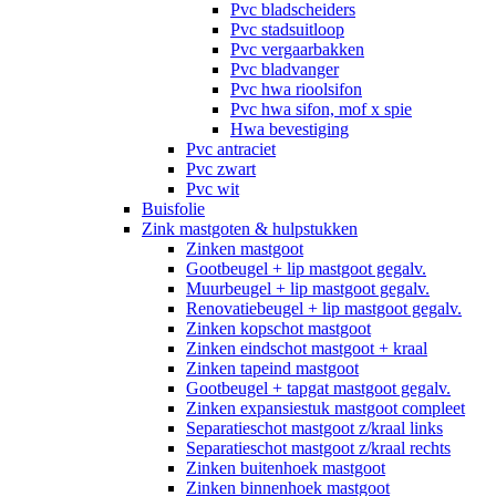
Pvc bladscheiders
Pvc stadsuitloop
Pvc vergaarbakken
Pvc bladvanger
Pvc hwa rioolsifon
Pvc hwa sifon, mof x spie
Hwa bevestiging
Pvc antraciet
Pvc zwart
Pvc wit
Buisfolie
Zink mastgoten & hulpstukken
Zinken mastgoot
Gootbeugel + lip mastgoot gegalv.
Muurbeugel + lip mastgoot gegalv.
Renovatiebeugel + lip mastgoot gegalv.
Zinken kopschot mastgoot
Zinken eindschot mastgoot + kraal
Zinken tapeind mastgoot
Gootbeugel + tapgat mastgoot gegalv.
Zinken expansiestuk mastgoot compleet
Separatieschot mastgoot z/kraal links
Separatieschot mastgoot z/kraal rechts
Zinken buitenhoek mastgoot
Zinken binnenhoek mastgoot