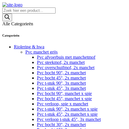
Skip
to
Producten
content
zoeken
Alle Categorieën
Categorieën
Riolering & hwa
Pvc manchet grijs
Pvc afvoerbuis met manchetmof
Pvc steekmof, 2x manchet
Pvc overschuifmof, 2x manchet
Pvc bocht 90°, 2x manchet
Pvc bocht 45°, 2x manchet
Pvc t-stuk 90°, 3x manchet
Pvc t-stuk 45°, 3x manchet
Pvc bocht 90°, manchet x spie
Pvc bocht 45°, manchet x spie
Pvc verloop, spie x manchet
Pvc t-stuk 90°, 2x manchet x spie
Pvc t-stuk 45°, 2x manchet x spie
Pvc verloop t-stuk 45°, 3x manchet
Pvc bocht 30°, 2x manchet