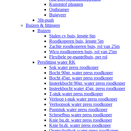
Kunststof pluggen
Ontbramer
Buigveer
3fit-push
Buizen & fittingen
Buizen
Stalen cv buis, lengte 6m
Roodkoperen buis, lengte 5m
Zachte roodkoperen buis, rol van 25m
Wicu roodkoperen buis, rol van 25m
Flexibele pe-mantelbuis, per rol
Persfitting water RK
Sok water press roodkoper
Bocht 90gr. water press roodkoper
Bocht 45gr. water press roodkoper
Insteekbocht 90gr. water press roodkoper
Insteekbocht water 45gr. press roodkoper
T-stuk water press roodkoper
Verloop t-stuk water press roodkoper
Verloopsok water press roodkoper
Puntstuk water press roodkoper
Schroefbus water press roodkoper
Knie bu.dr. water press roodkoper
Knie bi.dr. water press roodkoper
Overschuifsok water press roodkoper