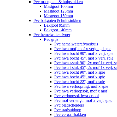
Pvc mastgoten & hulpstukken
Mastgoot 100mm
Mastgoot 125mm
Mastgoot 150mm
Pvc bakgoten & hulpstukken
Bakgoot 95mm
Bakgoot 140mm
Pvc hemelwaterafvoer
Pvc grijs
Pvc hemelwaterafvoerbuis
Pvc hwa mof, mof x verjongd spie
Pvc hwa bocht 90°, mof x verj. spie
Pvc hwa bocht 45°, mof x verj. spie
Pvc hwa t-stuk 90°, 2x mof 1x verj. s
Pvc hwa t-stuk 45°, 2x mof 1x verj. s
Pvc hwa bocht 90°, mof x spie
Pvc hwa bocht 45°, mof x spie
Pvc hwa bocht 22°, mof x spie
Pvc hwa verloopring, mof x spie
Pvc hwa verloopsok, mof x mof
Pvc verloopsok hwa / riool
Pvc mof verlengd, mof x verj. spie.
Pvc bladscheiders
Pvc stadsuitloop
Pvc vergaarbakken