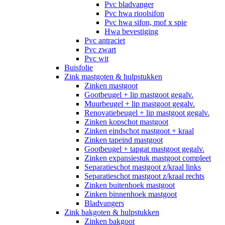
Pvc bladvanger
Pvc hwa rioolsifon
Pvc hwa sifon, mof x spie
Hwa bevestiging
Pvc antraciet
Pvc zwart
Pvc wit
Buisfolie
Zink mastgoten & hulpstukken
Zinken mastgoot
Gootbeugel + lip mastgoot gegalv.
Muurbeugel + lip mastgoot gegalv.
Renovatiebeugel + lip mastgoot gegalv.
Zinken kopschot mastgoot
Zinken eindschot mastgoot + kraal
Zinken tapeind mastgoot
Gootbeugel + tapgat mastgoot gegalv.
Zinken expansiestuk mastgoot compleet
Separatieschot mastgoot z/kraal links
Separatieschot mastgoot z/kraal rechts
Zinken buitenhoek mastgoot
Zinken binnenhoek mastgoot
Bladvangers
Zink bakgoten & hulpstukken
Zinken bakgoot