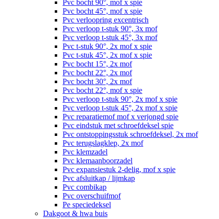
Pvc bocht 90°, mof x spie
Pvc bocht 45°, mof x spie
Pvc verloopring excentrisch
Pvc verloop t-stuk 90°, 3x mof
Pvc verloop t-stuk 45°, 3x mof
Pvc t-stuk 90°, 2x mof x spie
Pvc t-stuk 45°, 2x mof x spie
Pvc bocht 15°, 2x mof
Pvc bocht 22°, 2x mof
Pvc bocht 30°, 2x mof
Pvc bocht 22°, mof x spie
Pvc verloop t-stuk 90°, 2x mof x spie
Pvc verloop t-stuk 45°, 2x mof x spie
Pvc reparatiemof mof x verjongd spie
Pvc eindstuk met schroefdeksel spie
Pvc ontstoppingsstuk schroefdeksel, 2x mof
Pvc terugslagklep, 2x mof
Pvc klemzadel
Pvc klemaanboorzadel
Pvc expansiestuk 2-delig, mof x spie
Pvc afsluitkap / lijmkap
Pvc combikap
Pvc overschuifmof
Pe speciedeksel
Dakgoot & hwa buis