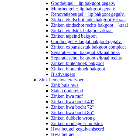
Gootbeugel + lip bakgoot gegalv.
Muurbeugel + lip bakgoot gegalv.
Renovatiebeugel + lip bakgoot gegalv.
Zinken eindschot links bakgoot + kraal
Zinken eindschot rechts bakgoot + kraal
Zinken eindstuk bakgoot z/kraal
Zinken tapeind bakgoot
Gootbeugel + tapgat bakgoot gegalv.
Zinken expansiestuk bakgoot compleet
Separatieschot bakgoot z/kraal links
Separatieschot bakgoot z/kraal rechts
Zinken buitenhoek bakgoot
Zinken binnenhoek bakgoot
Bladvangers
Zink hemelwaterafvoer
Zink buis hwa
Stalen ondereind
Zinken hwa mof
Zinken hwa bocht 40°
Zinken hwa bocht 72°
Zinken hwa bocht 85°
Zinken dubbele wrong
Zinken montage schuifstuk
Hwa beugel gegalvaniseerd
Hwa beugel