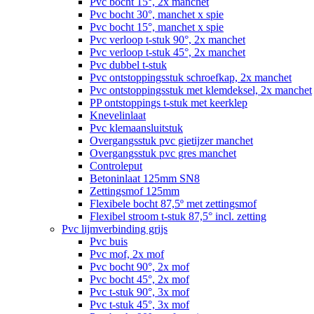
Pvc bocht 15°, 2x manchet
Pvc bocht 30°, manchet x spie
Pvc bocht 15°, manchet x spie
Pvc verloop t-stuk 90°, 2x manchet
Pvc verloop t-stuk 45°, 2x manchet
Pvc dubbel t-stuk
Pvc ontstoppingsstuk schroefkap, 2x manchet
Pvc ontstoppingsstuk met klemdeksel, 2x manchet
PP ontstoppings t-stuk met keerklep
Knevelinlaat
Pvc klemaansluitstuk
Overgangsstuk pvc gietijzer manchet
Overgangsstuk pvc gres manchet
Controleput
Betoninlaat 125mm SN8
Zettingsmof 125mm
Flexibele bocht 87,5º met zettingsmof
Flexibel stroom t-stuk 87,5° incl. zetting
Pvc lijmverbinding grijs
Pvc buis
Pvc mof, 2x mof
Pvc bocht 90°, 2x mof
Pvc bocht 45°, 2x mof
Pvc t-stuk 90°, 3x mof
Pvc t-stuk 45°, 3x mof