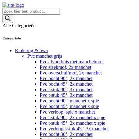
Skip
to
Producten
content
zoeken
Alle Categorieën
Categorieën
Riolering & hwa
Pvc manchet grijs
Pvc afvoerbuis met manchetmof
Pvc steekmof, 2x manchet
Pvc overschuifmof, 2x manchet
Pvc bocht 90°, 2x manchet
Pvc bocht 45°, 2x manchet
Pvc t-stuk 90°, 3x manchet
Pvc t-stuk 45°, 3x manchet
Pvc bocht 90°, manchet x spie
Pvc bocht 45°, manchet x spie
Pvc verloop, spie x manchet
Pvc t-stuk 90°, 2x manchet x spie
Pvc t-stuk 45°, 2x manchet x spie
Pvc verloop t-stuk 45°, 3x manchet
Pvc bocht 30°, 2x manchet