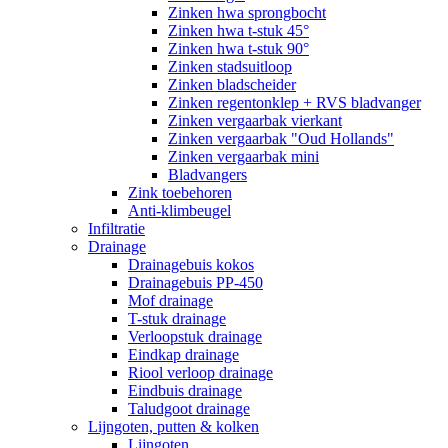
Zinken hwa sprongbocht
Zinken hwa t-stuk 45°
Zinken hwa t-stuk 90°
Zinken stadsuitloop
Zinken bladscheider
Zinken regentonklep + RVS bladvanger
Zinken vergaarbak vierkant
Zinken vergaarbak "Oud Hollands"
Zinken vergaarbak mini
Bladvangers
Zink toebehoren
Anti-klimbeugel
Infiltratie
Drainage
Drainagebuis kokos
Drainagebuis PP-450
Mof drainage
T-stuk drainage
Verloopstuk drainage
Eindkap drainage
Riool verloop drainage
Eindbuis drainage
Taludgoot drainage
Lijngoten, putten & kolken
Lijngoten