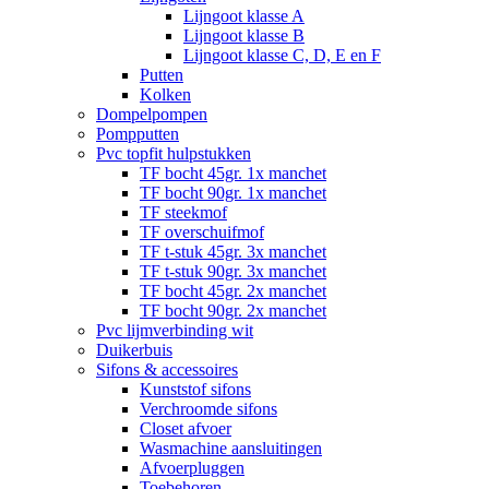
Lijngoot klasse A
Lijngoot klasse B
Lijngoot klasse C, D, E en F
Putten
Kolken
Dompelpompen
Pompputten
Pvc topfit hulpstukken
TF bocht 45gr. 1x manchet
TF bocht 90gr. 1x manchet
TF steekmof
TF overschuifmof
TF t-stuk 45gr. 3x manchet
TF t-stuk 90gr. 3x manchet
TF bocht 45gr. 2x manchet
TF bocht 90gr. 2x manchet
Pvc lijmverbinding wit
Duikerbuis
Sifons & accessoires
Kunststof sifons
Verchroomde sifons
Closet afvoer
Wasmachine aansluitingen
Afvoerpluggen
Toebehoren