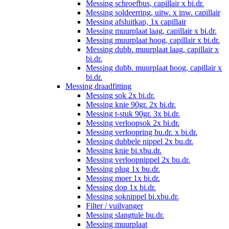
Messing schroefbus, capillair x bi.dr.
Messing soldeerring, uitw. x inw. capillair
Messing afsluitkap, 1x capillair
Messing muurplaat laag, capillair x bi.dr.
Messing muurplaat hoog, capillair x bi.dr.
Messing dubb. muurplaat laag, capillair x
bi.dr.
Messing dubb. muurplaat hoog, capillair x
bi.dr.
Messing draadfitting
Messing sok 2x bi.dr.
Messing knie 90gr. 2x bi.dr.
Messing t-stuk 90gr. 3x bi.dr.
Messing verloopsok 2x bi.dr.
Messing verloopring bu.dr. x bi.dr.
Messing dubbele nippel 2x bu.dr.
Messing knie bi.xbu.dr.
Messing verloopnippel 2x bu.dr.
Messing plug 1x bu.dr.
Messing moer 1x bi.dr.
Messing dop 1x bi.dr.
Messing soknippel bi.xbu.dr.
Filter / vuilvanger
Messing slangtule bu.dr.
Messing muurplaat