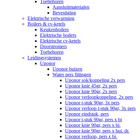
Toebehoren
Aansluitmaterialen
Bevestiging
Elektrische verwarming
Boilers & cv-ketels
Keukenboilers
Elektrische boilers
Elektrische cv-ketels
Doorstromers
Toebehoren
Leidingsystemen
Uponor
Uponor buizen
Water pers fittingen
Uponor sok/koppeling 2x pers
Uponor knie 45gr, 2x pers
Uponor knie 90gr, 2x pers
Uponor verloopkoppeling, 2x pers
Uponor t-stuk 90gr, 3x pers
Uponor verloop t-stuk 90gr, 3x pers
Uponor eindstuk, pers
Uponor t-stuk 90gr, pers x bi
Uponor knie 90gr, pers x bi.
Uponor knie 90gr, pers x bui. dr.
Uponor verloop, pers x bi.