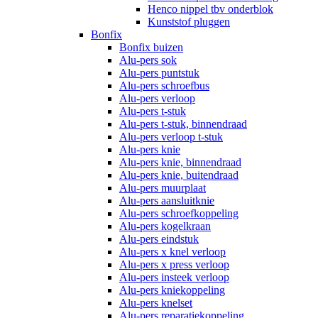
Henco nippel tbv onderblok
Kunststof pluggen
Bonfix
Bonfix buizen
Alu-pers sok
Alu-pers puntstuk
Alu-pers schroefbus
Alu-pers verloop
Alu-pers t-stuk
Alu-pers t-stuk, binnendraad
Alu-pers verloop t-stuk
Alu-pers knie
Alu-pers knie, binnendraad
Alu-pers knie, buitendraad
Alu-pers muurplaat
Alu-pers aansluitknie
Alu-pers schroefkoppeling
Alu-pers kogelkraan
Alu-pers eindstuk
Alu-pers x knel verloop
Alu-pers x press verloop
Alu-pers insteek verloop
Alu-pers kniekoppeling
Alu-pers knelset
Alu-pers reparatiekoppeling