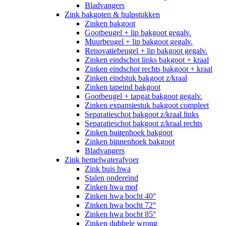
Bladvangers
Zink bakgoten & hulpstukken
Zinken bakgoot
Gootbeugel + lip bakgoot gegalv.
Muurbeugel + lip bakgoot gegalv.
Renovatiebeugel + lip bakgoot gegalv.
Zinken eindschot links bakgoot + kraal
Zinken eindschot rechts bakgoot + kraal
Zinken eindstuk bakgoot z/kraal
Zinken tapeind bakgoot
Gootbeugel + tapgat bakgoot gegalv.
Zinken expansiestuk bakgoot compleet
Separatieschot bakgoot z/kraal links
Separatieschot bakgoot z/kraal rechts
Zinken buitenhoek bakgoot
Zinken binnenhoek bakgoot
Bladvangers
Zink hemelwaterafvoer
Zink buis hwa
Stalen ondereind
Zinken hwa mof
Zinken hwa bocht 40°
Zinken hwa bocht 72°
Zinken hwa bocht 85°
Zinken dubbele wrong