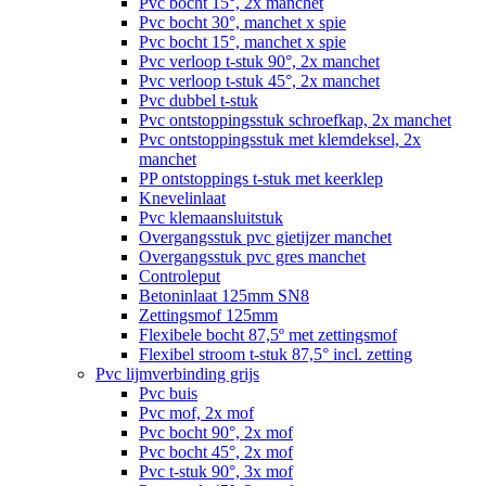
Pvc bocht 15°, 2x manchet
Pvc bocht 30°, manchet x spie
Pvc bocht 15°, manchet x spie
Pvc verloop t-stuk 90°, 2x manchet
Pvc verloop t-stuk 45°, 2x manchet
Pvc dubbel t-stuk
Pvc ontstoppingsstuk schroefkap, 2x manchet
Pvc ontstoppingsstuk met klemdeksel, 2x
manchet
PP ontstoppings t-stuk met keerklep
Knevelinlaat
Pvc klemaansluitstuk
Overgangsstuk pvc gietijzer manchet
Overgangsstuk pvc gres manchet
Controleput
Betoninlaat 125mm SN8
Zettingsmof 125mm
Flexibele bocht 87,5º met zettingsmof
Flexibel stroom t-stuk 87,5° incl. zetting
Pvc lijmverbinding grijs
Pvc buis
Pvc mof, 2x mof
Pvc bocht 90°, 2x mof
Pvc bocht 45°, 2x mof
Pvc t-stuk 90°, 3x mof