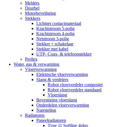
Melders
Deurbel
Motorbeveiliging
Stekkers
Lichtnet contactmateriaal
Krachtstroom 5-polig
Krachtstroom 4-polig
Netstroom 3-polig
Stekker + schakelaar
Stekker met kabel
UTP- Coax- & telefoonstekker
Perilex
Water, gas & verwarming
Vloerverwarming
Elektrische vloerverwarming
Slang & verdelers
Robot vloerverdeler composiet
Robot vloerverdeler standaard
Vloerslang
Bevestiging vloerslang
Onderdelen vloerverwarming
Naregeling
Radiatoren
Paneelradiatoren
Type 11 Softline 4plus