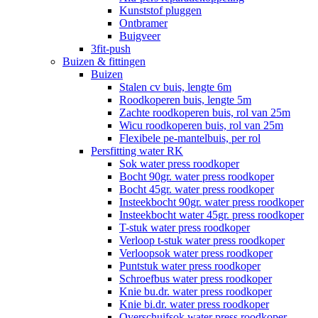
Kunststof pluggen
Ontbramer
Buigveer
3fit-push
Buizen & fittingen
Buizen
Stalen cv buis, lengte 6m
Roodkoperen buis, lengte 5m
Zachte roodkoperen buis, rol van 25m
Wicu roodkoperen buis, rol van 25m
Flexibele pe-mantelbuis, per rol
Persfitting water RK
Sok water press roodkoper
Bocht 90gr. water press roodkoper
Bocht 45gr. water press roodkoper
Insteekbocht 90gr. water press roodkoper
Insteekbocht water 45gr. press roodkoper
T-stuk water press roodkoper
Verloop t-stuk water press roodkoper
Verloopsok water press roodkoper
Puntstuk water press roodkoper
Schroefbus water press roodkoper
Knie bu.dr. water press roodkoper
Knie bi.dr. water press roodkoper
Overschuifsok water press roodkoper