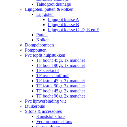
Taludgoot drainage
Lijngoten, putten & kolken
Lijngoten
Lijngoot klasse A
Lijngoot klasse B
Lijngoot klasse C, D, E en F
Putten
Kolken
Dompelpompen
Pompputten
Pvc topfit hulpstukken
TF bocht 45gr. 1x manchet
TF bocht 90gr. 1x manchet
TF steekmof
TF overschuifmof
TF t-stuk 45gr. 3x manchet
TF t-stuk 90gr. 3x manchet
TF bocht 45gr. 2x manchet
TF bocht 90gr. 2x manchet
Pvc lijmverbinding wit
Duikerbuis
Sifons & accessoires
Kunststof sifons
Verchroomde sifons
Closet afvoer