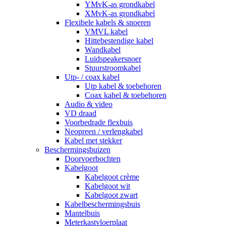
YMvK-as grondkabel
XMvK-as grondkabel
Flexibele kabels & snoeren
VMVL kabel
Hittebestendige kabel
Wandkabel
Luidspeakersnoer
Stuurstroomkabel
Utp- / coax kabel
Utp kabel & toebehoren
Coax kabel & toebehoren
Audio & video
VD draad
Voorbedrade flexbuis
Neopreen / verlengkabel
Kabel met stekker
Beschermingsbuizen
Doorvoerbochten
Kabelgoot
Kabelgoot crème
Kabelgoot wit
Kabelgoot zwart
Kabelbeschermingsbuis
Mantelbuis
Meterkastvloerplaat