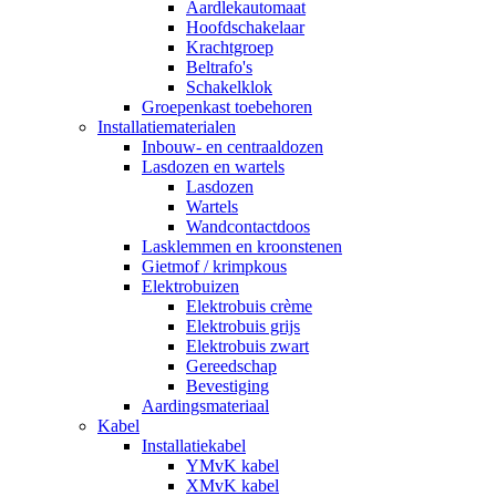
Aardlekautomaat
Hoofdschakelaar
Krachtgroep
Beltrafo's
Schakelklok
Groepenkast toebehoren
Installatiematerialen
Inbouw- en centraaldozen
Lasdozen en wartels
Lasdozen
Wartels
Wandcontactdoos
Lasklemmen en kroonstenen
Gietmof / krimpkous
Elektrobuizen
Elektrobuis crème
Elektrobuis grijs
Elektrobuis zwart
Gereedschap
Bevestiging
Aardingsmateriaal
Kabel
Installatiekabel
YMvK kabel
XMvK kabel