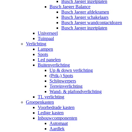
Busch Jaeger inzetplaten
Busch Jaeger Balance
Busch Jaeger afdekramen
Busch Jaeger schakelaars
Busch Jaeger wandcontactdozen
Busch Jaeger inzetplaten
Universeel
Tuinpaal
Verlichting
Lampen
Spots
Led panelen
Buitenverlichting
Up & down verlichting
(Prik-) Spots
Schijnwerpers
Terreinverlichting
Wand- & plafondverlichting
TL verlichting
Groepenkasten
Voorbedrade kasten
Ledige kasten
Inbouwcomponenten
Automaat
Aardlek