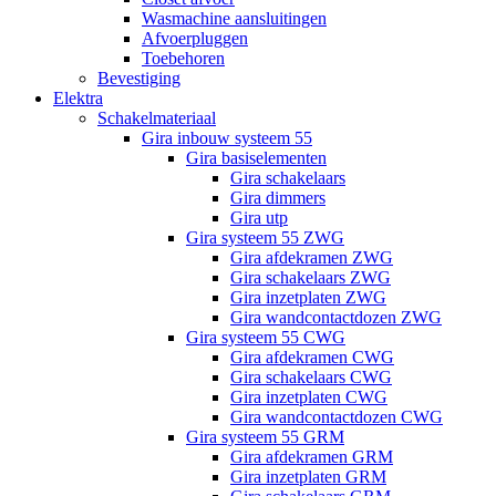
Wasmachine aansluitingen
Afvoerpluggen
Toebehoren
Bevestiging
Elektra
Schakelmateriaal
Gira inbouw systeem 55
Gira basiselementen
Gira schakelaars
Gira dimmers
Gira utp
Gira systeem 55 ZWG
Gira afdekramen ZWG
Gira schakelaars ZWG
Gira inzetplaten ZWG
Gira wandcontactdozen ZWG
Gira systeem 55 CWG
Gira afdekramen CWG
Gira schakelaars CWG
Gira inzetplaten CWG
Gira wandcontactdozen CWG
Gira systeem 55 GRM
Gira afdekramen GRM
Gira inzetplaten GRM