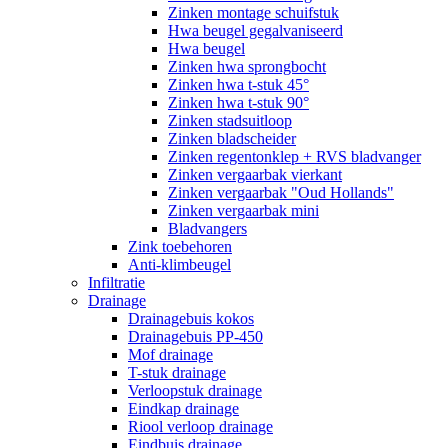
Zinken montage schuifstuk
Hwa beugel gegalvaniseerd
Hwa beugel
Zinken hwa sprongbocht
Zinken hwa t-stuk 45°
Zinken hwa t-stuk 90°
Zinken stadsuitloop
Zinken bladscheider
Zinken regentonklep + RVS bladvanger
Zinken vergaarbak vierkant
Zinken vergaarbak "Oud Hollands"
Zinken vergaarbak mini
Bladvangers
Zink toebehoren
Anti-klimbeugel
Infiltratie
Drainage
Drainagebuis kokos
Drainagebuis PP-450
Mof drainage
T-stuk drainage
Verloopstuk drainage
Eindkap drainage
Riool verloop drainage
Eindbuis drainage