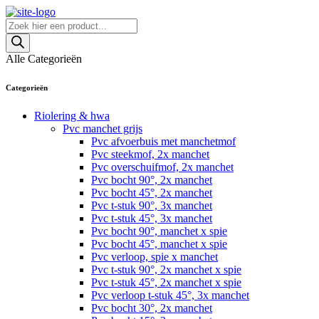
Skip
to
Producten
content
zoeken
Alle Categorieën
Categorieën
Riolering & hwa
Pvc manchet grijs
Pvc afvoerbuis met manchetmof
Pvc steekmof, 2x manchet
Pvc overschuifmof, 2x manchet
Pvc bocht 90°, 2x manchet
Pvc bocht 45°, 2x manchet
Pvc t-stuk 90°, 3x manchet
Pvc t-stuk 45°, 3x manchet
Pvc bocht 90°, manchet x spie
Pvc bocht 45°, manchet x spie
Pvc verloop, spie x manchet
Pvc t-stuk 90°, 2x manchet x spie
Pvc t-stuk 45°, 2x manchet x spie
Pvc verloop t-stuk 45°, 3x manchet
Pvc bocht 30°, 2x manchet