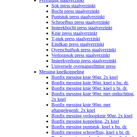
Persfitting staalverzinkt
Sok press staalverzinkt
Bocht press staalverzinkt
Puntstuk press staalverzinkt
Schroefbus press staalverzinkt
Insteekbocht press staalverzinkt
Knie press staalverzinkt
T-stuk press staalverzinkt
Eindkap press staalverzinkt
Overschuifsok press staalverzinkt
Verloopsok press staalverzinkt
Insteekverloop press staalverzinkt
Universele overgangsfitting press
Messing knelkoppeling
Bonfix messing knie 90gr. 2x knel
Bonfix messing knie 90gr. knel x bu. dr.
Bonfix messing knie 90gr. knel x bi. dr.
Bonfix messing knie 90gr. met ontluchting,
2x knel
Bonfix messing knie 90gr. met
aftapgelegenh. 2x knel
Bonfix messing verloopknie 90gr. 2x knel
Bonfix messing koppeling, 2x knel
Bonfix messing puntstuk, knel x bu. dr.
Bonfix messing schroefbus, knel x bi. dr.