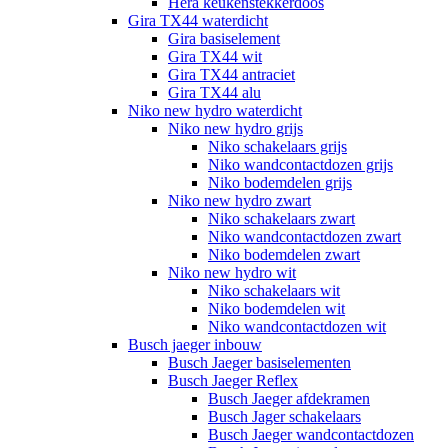
Hera keukenstekkerdoos
Gira TX44 waterdicht
Gira basiselement
Gira TX44 wit
Gira TX44 antraciet
Gira TX44 alu
Niko new hydro waterdicht
Niko new hydro grijs
Niko schakelaars grijs
Niko wandcontactdozen grijs
Niko bodemdelen grijs
Niko new hydro zwart
Niko schakelaars zwart
Niko wandcontactdozen zwart
Niko bodemdelen zwart
Niko new hydro wit
Niko schakelaars wit
Niko bodemdelen wit
Niko wandcontactdozen wit
Busch jaeger inbouw
Busch Jaeger basiselementen
Busch Jaeger Reflex
Busch Jaeger afdekramen
Busch Jager schakelaars
Busch Jaeger wandcontactdozen