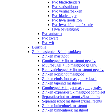
Pvc bladscheiders
Pvc stadsuitloop
Pvc vergaarbakken
Pvc bladvanger
Pvc hwa rioolsifon
Pvc hwa sifon, mof x spie
Hwa bevestiging
Pvc antraciet
Pvc zwart
Pvc wit
Buisfolie
Zink mastgoten & hulpstukken
Zinken mastgoot
Gootbeugel + lip mastgoot gegalv.
Muurbeugel + lip mastgoot gegalv.
Renovatiebeugel + lip mastgoot gegalv.
Zinken kopschot mastgoot
Zinken eindschot mastgoot + kraal
Zinken tapeind mastgoot
Gootbeugel + tapgat mastgoot gegalv.
Zinken expansiestuk mastgoot compleet
Separatieschot mastgoot z/kraal links
Separatieschot mastgoot z/kraal rechts
Zinken buitenhoek mastgoot
Zinken binnenhoek mastgoot