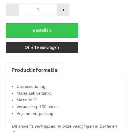
-
+
Carrosseriering
M12
verzinkt
Bestellen
p/100st.
aantal
Offerte aanvragen
Productinformatie
Carrosseriering.
Materiaal: verzinkt.
Maat: M12.
Verpakking: 100 stuks.
Prijs per verpakking.
Dit artikel is verkrijgbaar in onze vestigingen in Boxtel en