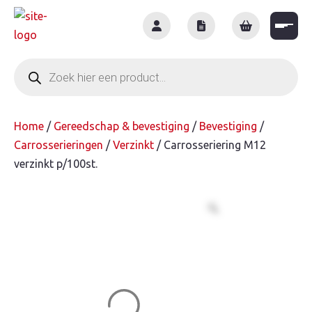
Skip
to
content
Producten
zoeken
Home
/
Gereedschap & bevestiging
/
Bevestiging
/
Carrosserieringen
/
Verzinkt
/ Carrosseriering M12
verzinkt p/100st.