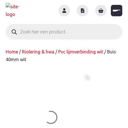
Skip
to
content
Producten
zoeken
Home
/
Riolering & hwa
/
Pvc lijmverbinding wit
/ Buis
40mm wit