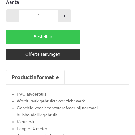
Aantal
-
+
Buis
40mm
wit
Bestellen
aantal
Offerte aanvragen
Productinformatie
PVC afvoerbuis.
Wordt vaak gebruikt voor zicht werk.
Geschikt voor heetwaterafvoer bij normaal
huishoudelijk gebruik.
Kleur: wit.
Lengte: 4 meter.