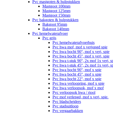
Pvc mastgoten & hulpstukken
Mastgoot 100mm
Mastgoot 125mm
Mastgoot 150mm
Pvc bakgoten & hulpstukken
Bakgoot 95mm
Bakgoot 140mm
Pvc hemelwaterafvoer
Pvc grijs
Pvc hemelwaterafvoerbuis
Pvc hwa mof, mof x verjongd spie
Pvc hwa bocht 90°, mof x verj. spie
Pvc hwa bocht 45°, mof x verj. spie
Pvc hwa t-stuk 90°, 2x mof 1x verj. s
Pvc hwa t-stuk 45°, 2x mof 1x verj. s
Pvc hwa bocht 90°, mof x spie
Pvc hwa bocht 45°, mof x spie
Pvc hwa bocht 22°, mof x spie
Pvc hwa verloopring, mof x spie
Pvc hwa verloopsok, mof x mof
Pvc verloopsok hwa / riool
Pvc mof verlengd, mof x verj. spie.
Pvc bladscheiders
Pvc stadsuitloop
Pvc vergaarbakken