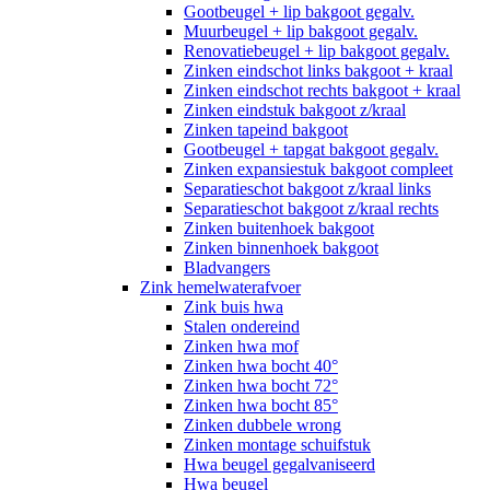
Gootbeugel + lip bakgoot gegalv.
Muurbeugel + lip bakgoot gegalv.
Renovatiebeugel + lip bakgoot gegalv.
Zinken eindschot links bakgoot + kraal
Zinken eindschot rechts bakgoot + kraal
Zinken eindstuk bakgoot z/kraal
Zinken tapeind bakgoot
Gootbeugel + tapgat bakgoot gegalv.
Zinken expansiestuk bakgoot compleet
Separatieschot bakgoot z/kraal links
Separatieschot bakgoot z/kraal rechts
Zinken buitenhoek bakgoot
Zinken binnenhoek bakgoot
Bladvangers
Zink hemelwaterafvoer
Zink buis hwa
Stalen ondereind
Zinken hwa mof
Zinken hwa bocht 40°
Zinken hwa bocht 72°
Zinken hwa bocht 85°
Zinken dubbele wrong
Zinken montage schuifstuk
Hwa beugel gegalvaniseerd
Hwa beugel