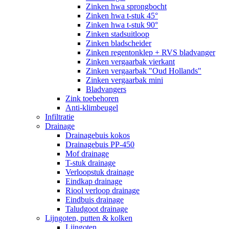
Zinken hwa sprongbocht
Zinken hwa t-stuk 45°
Zinken hwa t-stuk 90°
Zinken stadsuitloop
Zinken bladscheider
Zinken regentonklep + RVS bladvanger
Zinken vergaarbak vierkant
Zinken vergaarbak "Oud Hollands"
Zinken vergaarbak mini
Bladvangers
Zink toebehoren
Anti-klimbeugel
Infiltratie
Drainage
Drainagebuis kokos
Drainagebuis PP-450
Mof drainage
T-stuk drainage
Verloopstuk drainage
Eindkap drainage
Riool verloop drainage
Eindbuis drainage
Taludgoot drainage
Lijngoten, putten & kolken
Lijngoten