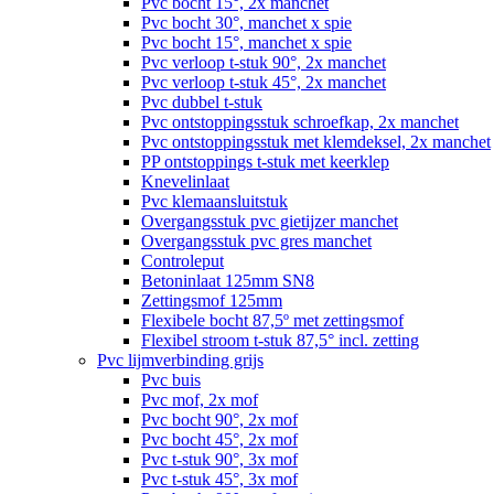
Pvc bocht 15°, 2x manchet
Pvc bocht 30°, manchet x spie
Pvc bocht 15°, manchet x spie
Pvc verloop t-stuk 90°, 2x manchet
Pvc verloop t-stuk 45°, 2x manchet
Pvc dubbel t-stuk
Pvc ontstoppingsstuk schroefkap, 2x manchet
Pvc ontstoppingsstuk met klemdeksel, 2x manchet
PP ontstoppings t-stuk met keerklep
Knevelinlaat
Pvc klemaansluitstuk
Overgangsstuk pvc gietijzer manchet
Overgangsstuk pvc gres manchet
Controleput
Betoninlaat 125mm SN8
Zettingsmof 125mm
Flexibele bocht 87,5º met zettingsmof
Flexibel stroom t-stuk 87,5° incl. zetting
Pvc lijmverbinding grijs
Pvc buis
Pvc mof, 2x mof
Pvc bocht 90°, 2x mof
Pvc bocht 45°, 2x mof
Pvc t-stuk 90°, 3x mof
Pvc t-stuk 45°, 3x mof