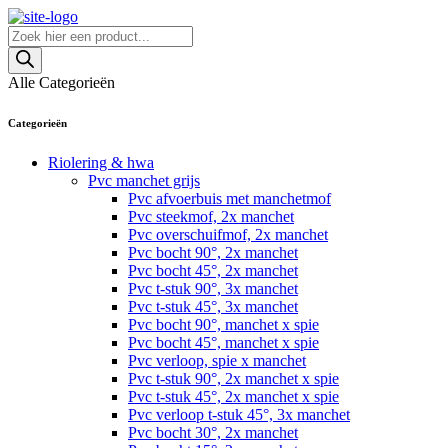
Skip
to
Producten
content
zoeken
Alle Categorieën
Categorieën
Riolering & hwa
Pvc manchet grijs
Pvc afvoerbuis met manchetmof
Pvc steekmof, 2x manchet
Pvc overschuifmof, 2x manchet
Pvc bocht 90°, 2x manchet
Pvc bocht 45°, 2x manchet
Pvc t-stuk 90°, 3x manchet
Pvc t-stuk 45°, 3x manchet
Pvc bocht 90°, manchet x spie
Pvc bocht 45°, manchet x spie
Pvc verloop, spie x manchet
Pvc t-stuk 90°, 2x manchet x spie
Pvc t-stuk 45°, 2x manchet x spie
Pvc verloop t-stuk 45°, 3x manchet
Pvc bocht 30°, 2x manchet