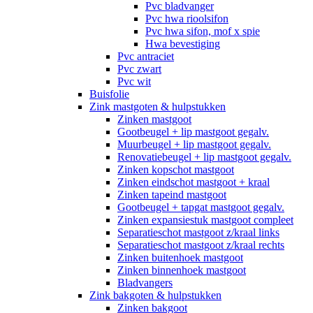
Pvc bladvanger
Pvc hwa rioolsifon
Pvc hwa sifon, mof x spie
Hwa bevestiging
Pvc antraciet
Pvc zwart
Pvc wit
Buisfolie
Zink mastgoten & hulpstukken
Zinken mastgoot
Gootbeugel + lip mastgoot gegalv.
Muurbeugel + lip mastgoot gegalv.
Renovatiebeugel + lip mastgoot gegalv.
Zinken kopschot mastgoot
Zinken eindschot mastgoot + kraal
Zinken tapeind mastgoot
Gootbeugel + tapgat mastgoot gegalv.
Zinken expansiestuk mastgoot compleet
Separatieschot mastgoot z/kraal links
Separatieschot mastgoot z/kraal rechts
Zinken buitenhoek mastgoot
Zinken binnenhoek mastgoot
Bladvangers
Zink bakgoten & hulpstukken
Zinken bakgoot