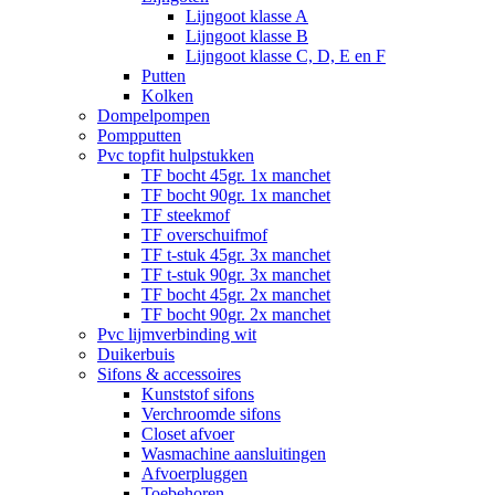
Lijngoot klasse A
Lijngoot klasse B
Lijngoot klasse C, D, E en F
Putten
Kolken
Dompelpompen
Pompputten
Pvc topfit hulpstukken
TF bocht 45gr. 1x manchet
TF bocht 90gr. 1x manchet
TF steekmof
TF overschuifmof
TF t-stuk 45gr. 3x manchet
TF t-stuk 90gr. 3x manchet
TF bocht 45gr. 2x manchet
TF bocht 90gr. 2x manchet
Pvc lijmverbinding wit
Duikerbuis
Sifons & accessoires
Kunststof sifons
Verchroomde sifons
Closet afvoer
Wasmachine aansluitingen
Afvoerpluggen
Toebehoren