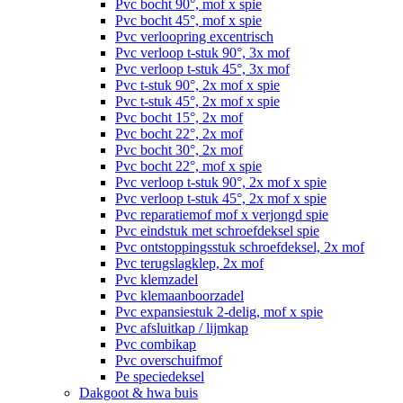
Pvc bocht 90°, mof x spie
Pvc bocht 45°, mof x spie
Pvc verloopring excentrisch
Pvc verloop t-stuk 90°, 3x mof
Pvc verloop t-stuk 45°, 3x mof
Pvc t-stuk 90°, 2x mof x spie
Pvc t-stuk 45°, 2x mof x spie
Pvc bocht 15°, 2x mof
Pvc bocht 22°, 2x mof
Pvc bocht 30°, 2x mof
Pvc bocht 22°, mof x spie
Pvc verloop t-stuk 90°, 2x mof x spie
Pvc verloop t-stuk 45°, 2x mof x spie
Pvc reparatiemof mof x verjongd spie
Pvc eindstuk met schroefdeksel spie
Pvc ontstoppingsstuk schroefdeksel, 2x mof
Pvc terugslagklep, 2x mof
Pvc klemzadel
Pvc klemaanboorzadel
Pvc expansiestuk 2-delig, mof x spie
Pvc afsluitkap / lijmkap
Pvc combikap
Pvc overschuifmof
Pe speciedeksel
Dakgoot & hwa buis