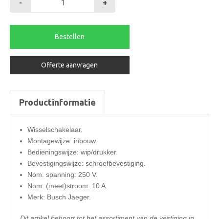
-
+
B&J
wisselschakelaar
inbouw
Bestellen
aantal
Offerte aanvragen
Productinformatie
Wisselschakelaar.
Montagewijze: inbouw.
Bedieningswijze: wip/drukker.
Bevestigingswijze: schroefbevestiging.
Nom. spanning: 250 V.
Nom. (meet)stroom: 10 A.
Merk: Busch Jaeger.
Dit artikel behoort tot he
t assortiment van de vestiging in