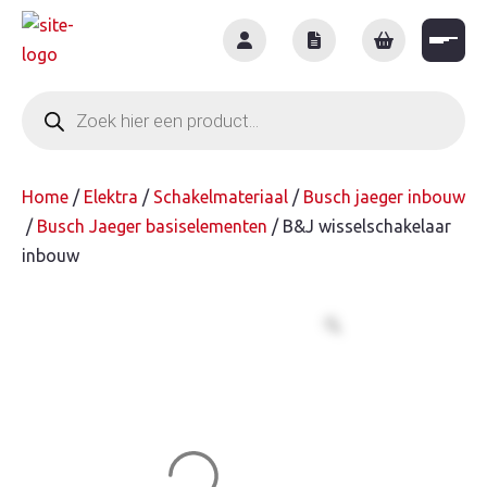
Skip
to
content
Producten
zoeken
Home
/
Elektra
/
Schakelmateriaal
/
Busch jaeger inbouw
/
Busch Jaeger basiselementen
/ B&J wisselschakelaar
inbouw