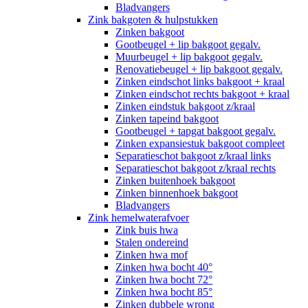
Bladvangers
Zink bakgoten & hulpstukken
Zinken bakgoot
Gootbeugel + lip bakgoot gegalv.
Muurbeugel + lip bakgoot gegalv.
Renovatiebeugel + lip bakgoot gegalv.
Zinken eindschot links bakgoot + kraal
Zinken eindschot rechts bakgoot + kraal
Zinken eindstuk bakgoot z/kraal
Zinken tapeind bakgoot
Gootbeugel + tapgat bakgoot gegalv.
Zinken expansiestuk bakgoot compleet
Separatieschot bakgoot z/kraal links
Separatieschot bakgoot z/kraal rechts
Zinken buitenhoek bakgoot
Zinken binnenhoek bakgoot
Bladvangers
Zink hemelwaterafvoer
Zink buis hwa
Stalen ondereind
Zinken hwa mof
Zinken hwa bocht 40°
Zinken hwa bocht 72°
Zinken hwa bocht 85°
Zinken dubbele wrong