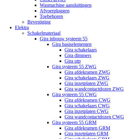
Wasmachine aansluitingen
Afvoerpluggen
Toebehoren
Bevestiging
Elektra
Schakelmateriaal
Gira inbouw systeem 55
Gira basiselementen
Gira schakelaars
Gira dimmers
Gira utp
Gira systeem 55 ZWG
Gira afdekramen ZWG
Gira schakelaars ZWG
Gira inzetplaten ZWG
Gira wandcontactdozen ZWG
Gira systeem 55 CWG
Gira afdekramen CWG
Gira schakelaars CWG
Gira inzetplaten CWG
Gira wandcontactdozen CWG
Gira systeem 55 GRM
Gira afdekramen GRM
Gira inzetplaten GRM