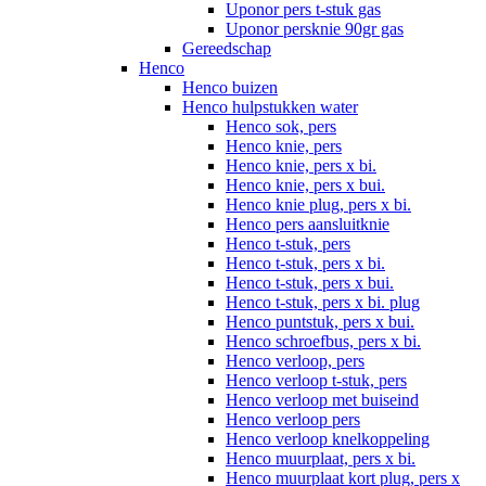
Uponor pers t-stuk gas
Uponor persknie 90gr gas
Gereedschap
Henco
Henco buizen
Henco hulpstukken water
Henco sok, pers
Henco knie, pers
Henco knie, pers x bi.
Henco knie, pers x bui.
Henco knie plug, pers x bi.
Henco pers aansluitknie
Henco t-stuk, pers
Henco t-stuk, pers x bi.
Henco t-stuk, pers x bui.
Henco t-stuk, pers x bi. plug
Henco puntstuk, pers x bui.
Henco schroefbus, pers x bi.
Henco verloop, pers
Henco verloop t-stuk, pers
Henco verloop met buiseind
Henco verloop pers
Henco verloop knelkoppeling
Henco muurplaat, pers x bi.
Henco muurplaat kort plug, pers x