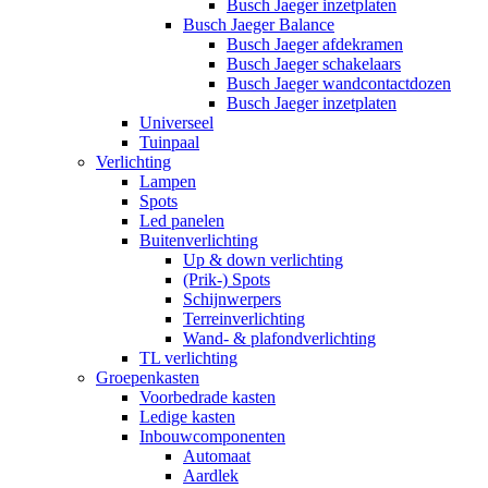
Busch Jaeger inzetplaten
Busch Jaeger Balance
Busch Jaeger afdekramen
Busch Jaeger schakelaars
Busch Jaeger wandcontactdozen
Busch Jaeger inzetplaten
Universeel
Tuinpaal
Verlichting
Lampen
Spots
Led panelen
Buitenverlichting
Up & down verlichting
(Prik-) Spots
Schijnwerpers
Terreinverlichting
Wand- & plafondverlichting
TL verlichting
Groepenkasten
Voorbedrade kasten
Ledige kasten
Inbouwcomponenten
Automaat
Aardlek