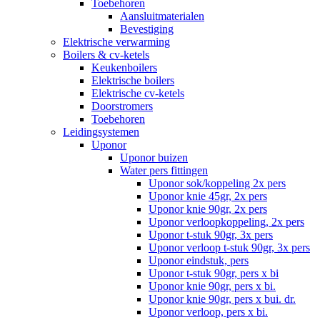
Toebehoren
Aansluitmaterialen
Bevestiging
Elektrische verwarming
Boilers & cv-ketels
Keukenboilers
Elektrische boilers
Elektrische cv-ketels
Doorstromers
Toebehoren
Leidingsystemen
Uponor
Uponor buizen
Water pers fittingen
Uponor sok/koppeling 2x pers
Uponor knie 45gr, 2x pers
Uponor knie 90gr, 2x pers
Uponor verloopkoppeling, 2x pers
Uponor t-stuk 90gr, 3x pers
Uponor verloop t-stuk 90gr, 3x pers
Uponor eindstuk, pers
Uponor t-stuk 90gr, pers x bi
Uponor knie 90gr, pers x bi.
Uponor knie 90gr, pers x bui. dr.
Uponor verloop, pers x bi.