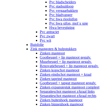
Pvc bladscheiders
Pvc stadsuitloop
Pvc vergaarbakken
Pvc bladvanger
Pvc hwa rioolsifon
Pvc hwa sifon, mof x spie
Hwa bevestiging
Pvc antraciet
Pvc zwart
Pvc wit
Buisfolie
Zink mastgoten & hulpstukken
Zinken mastgoot
Gootbeugel + lip mastgoot gegalv.
Muurbeugel + lip mastgoot gegalv.
Renovatiebeugel + lip mastgoot gegalv.
Zinken kopschot mastgoot
Zinken eindschot mastgoot + kraal
Zinken tapeind mastgoot
Gootbeugel + tapgat mastgoot gegalv.
Zinken expansiestuk mastgoot compleet
Separatieschot mastgoot z/kraal links
Separatieschot mastgoot z/kraal rechts
Zinken buitenhoek mastgoot
Zinken binnenhoek mastgoot