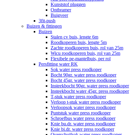
Kunststof pluggen
Ontbramer
Buigveer
3fit-push
Buizen & fittingen
Buizen
Stalen cv buis, lengte 6m
Roodkoperen buis, lengte 5m
Zachte roodkoperen buis, rol van 25m
Wicu roodkoperen buis, rol van 25m
Flexibele pe-mantelbuis, per rol
Persfitting water RK
Sok water press roodkoper
Bocht 90gr. water press roodkoper
Bocht 45gr. water press roodkoper
Insteekbocht 90gr. water press roodkoper
Insteekbocht water 45gr. press roodkoper
T-stuk water press roodkoper
Verloop t-stuk water press roodkoper
Verloopsok water press roodkoper
Puntstuk water press roodkoper
Schroefbus water press roodkoper
Knie bu.dr. water press roodkoper
Knie bi.dr. water press roodkoper
Overschuifsok water press roodkoper