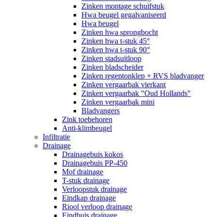
Zinken montage schuifstuk
Hwa beugel gegalvaniseerd
Hwa beugel
Zinken hwa sprongbocht
Zinken hwa t-stuk 45°
Zinken hwa t-stuk 90°
Zinken stadsuitloop
Zinken bladscheider
Zinken regentonklep + RVS bladvanger
Zinken vergaarbak vierkant
Zinken vergaarbak "Oud Hollands"
Zinken vergaarbak mini
Bladvangers
Zink toebehoren
Anti-klimbeugel
Infiltratie
Drainage
Drainagebuis kokos
Drainagebuis PP-450
Mof drainage
T-stuk drainage
Verloopstuk drainage
Eindkap drainage
Riool verloop drainage
Eindbuis drainage