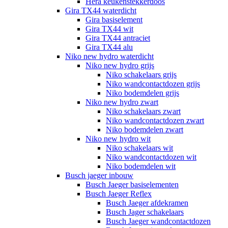
Hera keukenstekkerdoos
Gira TX44 waterdicht
Gira basiselement
Gira TX44 wit
Gira TX44 antraciet
Gira TX44 alu
Niko new hydro waterdicht
Niko new hydro grijs
Niko schakelaars grijs
Niko wandcontactdozen grijs
Niko bodemdelen grijs
Niko new hydro zwart
Niko schakelaars zwart
Niko wandcontactdozen zwart
Niko bodemdelen zwart
Niko new hydro wit
Niko schakelaars wit
Niko wandcontactdozen wit
Niko bodemdelen wit
Busch jaeger inbouw
Busch Jaeger basiselementen
Busch Jaeger Reflex
Busch Jaeger afdekramen
Busch Jager schakelaars
Busch Jaeger wandcontactdozen