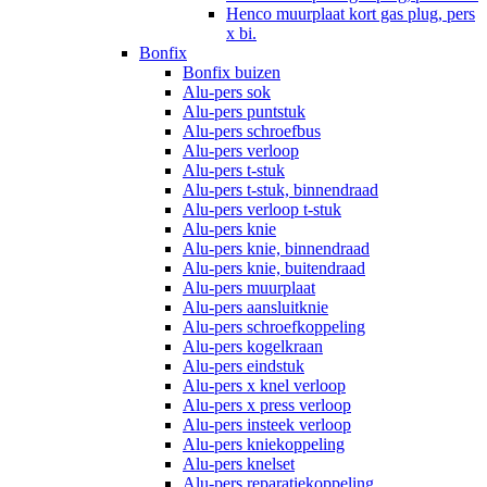
Henco muurplaat kort gas plug, pers
x bi.
Bonfix
Bonfix buizen
Alu-pers sok
Alu-pers puntstuk
Alu-pers schroefbus
Alu-pers verloop
Alu-pers t-stuk
Alu-pers t-stuk, binnendraad
Alu-pers verloop t-stuk
Alu-pers knie
Alu-pers knie, binnendraad
Alu-pers knie, buitendraad
Alu-pers muurplaat
Alu-pers aansluitknie
Alu-pers schroefkoppeling
Alu-pers kogelkraan
Alu-pers eindstuk
Alu-pers x knel verloop
Alu-pers x press verloop
Alu-pers insteek verloop
Alu-pers kniekoppeling
Alu-pers knelset
Alu-pers reparatiekoppeling