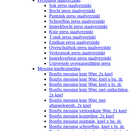
Persfitting staalverzinkt
Sok press staalverzinkt
Bocht press staalverzinkt
Puntstuk press staalverzinkt
Schroefbus press staalverzinkt
Insteekbocht press staalverzinkt
Knie press staalverzinkt
T-stuk press staalverzinkt
Eindkap press staalverzinkt
Overschuifsok press staalverzinkt
Verloopsok press staalverzinkt
Insteekverloop press staalverzinkt
Universele overgangsfitting press
Messing knelkoppeling
Bonfix messing knie 90gr. 2x knel
Bonfix messing knie 90gr. knel x bu. dr.
Bonfix messing knie 90gr. knel x bi. dr.
Bonfix messing knie 90gr. met ontluchting,
2x knel
Bonfix messing knie 90gr. met
aftapgelegenh. 2x knel
Bonfix messing verloopknie 90gr. 2x knel
Bonfix messing koppeling, 2x knel
Bonfix messing puntstuk, knel x bu. dr.
Bonfix messing schroefbus, knel x bi. dr.