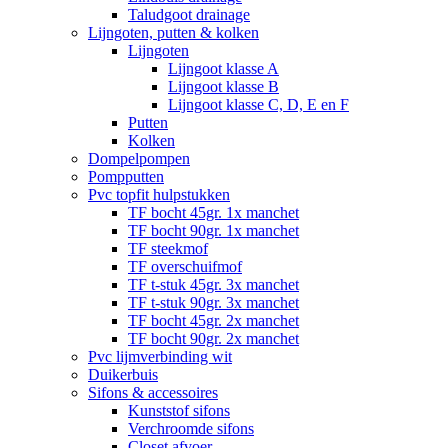
Taludgoot drainage
Lijngoten, putten & kolken
Lijngoten
Lijngoot klasse A
Lijngoot klasse B
Lijngoot klasse C, D, E en F
Putten
Kolken
Dompelpompen
Pompputten
Pvc topfit hulpstukken
TF bocht 45gr. 1x manchet
TF bocht 90gr. 1x manchet
TF steekmof
TF overschuifmof
TF t-stuk 45gr. 3x manchet
TF t-stuk 90gr. 3x manchet
TF bocht 45gr. 2x manchet
TF bocht 90gr. 2x manchet
Pvc lijmverbinding wit
Duikerbuis
Sifons & accessoires
Kunststof sifons
Verchroomde sifons
Closet afvoer