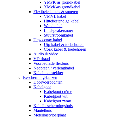
YMvK-as grondkabel
XMvK-as grondkabel
Flexibele kabels & snoeren
VMVL kabel
Hittebestendige kabel
Wandkabel
Luidspeakersnoer
Stuurstroomkabel
Utp- / coax kabel
Utp kabel & toebehoren
Coax kabel & toebehoren
Audio & video
VD draad
Voorbedrade flexbuis
Neopreen / verlengkabel
Kabel met stekker
Beschermingsbuizen
Doorvoerbochten
Kabelgoot
Kabelgoot crème
Kabelgoot wit
Kabelgoot zwart
Kabelbeschermingsbuis
Mantelbuis
Meterkastvloerplaat