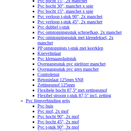
Pvc bocht 15°, 2x manchet
Pvc bocht 30°, manchet x spie
Pvc bocht 15°, manchet x spie
Pvc verloop t-stuk 90°, 2x manchet
Pvc verloop t-stuk 45°, 2x manchet
Pvc dubbel t-stuk
Pvc ontstoppingsstuk schroefkap, 2x manchet
Pvc ontstoppingsstuk met klemdeksel, 2x
manchet
PP ontstoppings t-stuk met keerklep
Knevelinlaat
Pvc klemaansluitstuk
Overgangsstuk pvc gietijzer manchet
Overgangsstuk pvc gres manchet
Controleput
Betoninlaat 125mm SN8
Zettingsmof 125mm
Flexibele bocht 87,5º met zettingsmof
Flexibel stroom t-stuk 87,5° incl. zetting
Pvc lijmverbinding grijs
Pvc buis
Pvc mof, 2x mof
Pvc bocht 90°, 2x mof
Pvc bocht 45°, 2x mof
Pvc t-stuk 90°, 3x mof