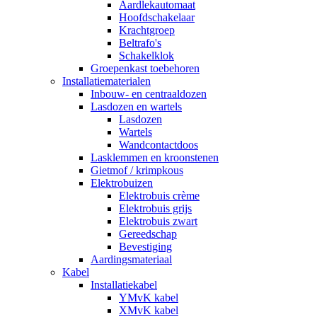
Aardlekautomaat
Hoofdschakelaar
Krachtgroep
Beltrafo's
Schakelklok
Groepenkast toebehoren
Installatiematerialen
Inbouw- en centraaldozen
Lasdozen en wartels
Lasdozen
Wartels
Wandcontactdoos
Lasklemmen en kroonstenen
Gietmof / krimpkous
Elektrobuizen
Elektrobuis crème
Elektrobuis grijs
Elektrobuis zwart
Gereedschap
Bevestiging
Aardingsmateriaal
Kabel
Installatiekabel
YMvK kabel
XMvK kabel