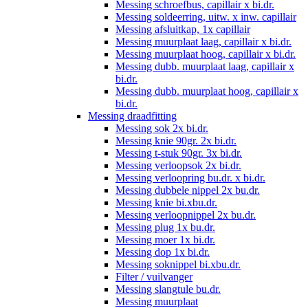
Messing schroefbus, capillair x bi.dr.
Messing soldeerring, uitw. x inw. capillair
Messing afsluitkap, 1x capillair
Messing muurplaat laag, capillair x bi.dr.
Messing muurplaat hoog, capillair x bi.dr.
Messing dubb. muurplaat laag, capillair x
bi.dr.
Messing dubb. muurplaat hoog, capillair x
bi.dr.
Messing draadfitting
Messing sok 2x bi.dr.
Messing knie 90gr. 2x bi.dr.
Messing t-stuk 90gr. 3x bi.dr.
Messing verloopsok 2x bi.dr.
Messing verloopring bu.dr. x bi.dr.
Messing dubbele nippel 2x bu.dr.
Messing knie bi.xbu.dr.
Messing verloopnippel 2x bu.dr.
Messing plug 1x bu.dr.
Messing moer 1x bi.dr.
Messing dop 1x bi.dr.
Messing soknippel bi.xbu.dr.
Filter / vuilvanger
Messing slangtule bu.dr.
Messing muurplaat