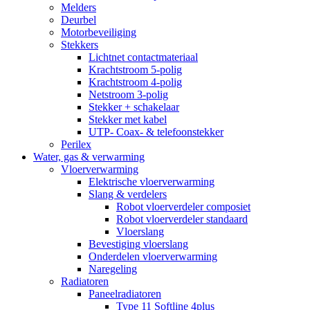
Melders
Deurbel
Motorbeveiliging
Stekkers
Lichtnet contactmateriaal
Krachtstroom 5-polig
Krachtstroom 4-polig
Netstroom 3-polig
Stekker + schakelaar
Stekker met kabel
UTP- Coax- & telefoonstekker
Perilex
Water, gas & verwarming
Vloerverwarming
Elektrische vloerverwarming
Slang & verdelers
Robot vloerverdeler composiet
Robot vloerverdeler standaard
Vloerslang
Bevestiging vloerslang
Onderdelen vloerverwarming
Naregeling
Radiatoren
Paneelradiatoren
Type 11 Softline 4plus