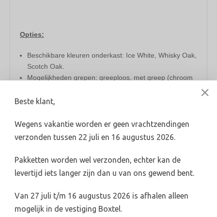
​Opties:
Beschikbare kleuren onderkast: Ice White, Whisky Oak,
Scotch Oak.
Mogelijkheden grepen: greeploos, met greep (chroom
of mat zwart).
Beschikbare afmetingen: 60x46cm, 80x46cm,
Beste klant,
100x46cm, 120x46cm**.
Wegens vakantie worden er geen vrachtzendingen
verzonden tussen 22 juli en 16 augustus 2026.
* Wastafel hardsteen kan met 0, 1 of 2 kraangaten
Pakketten worden wel verzonden, echter kan de
besteld worden. 1 kraangat is mogelijk bij 60, 80 en
levertijd iets langer zijn dan u van ons gewend bent.
100cm. 2 kraangaten is uitsluitend mogelijk bij een
breedte van 120cm.
Van 27 juli t/m 16 augustus 2026 is afhalen alleen
** Badmeubel 120cm bevat altijd 2 wasbakken en u heeft
mogelijk in de vestiging Boxtel.