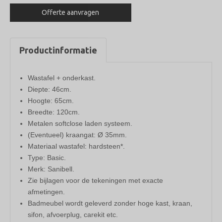
zonder
Offerte aanvragen
spiegel
120x46cm
4
Productinformatie
laden
aantal
Wastafel + onderkast.
Diepte: 46cm.
Hoogte: 65cm.
Breedte: 120cm.
Metalen softclose laden systeem.
(Eventueel) kraangat: Ø 35mm.
Materiaal wastafel: hardsteen*.
Type: Basic.
Merk: Sanibell.
Zie bijlagen voor de tekeningen met exacte
afmetingen.
Badmeubel wordt geleverd zonder hoge kast, kraan,
sifon, afvoerplug, carekit etc.