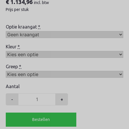
€
1.134,96
incl. btw
Prijs per stuk
Optie kraangat
*
Kleur
*
Greep
*
Aantal
-
+
Basic
46
Hardsteen
Bestellen
Start