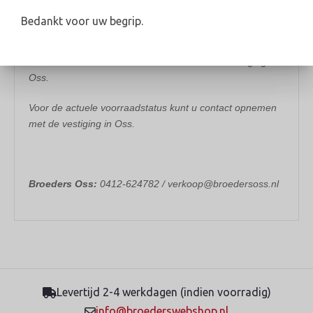
de keuze uit 2 of 4 laden.
Bedankt voor uw begrip.
Dit artikel behoort tot het assortiment van de vestiging in
Oss.
Voor de actuele voorraadstatus kunt u contact opnemen
met de vestiging in Oss.
Broeders Oss:
0412-624782 / verkoop@broedersoss.nl
Levertijd 2-4 werkdagen (indien voorradig)
info@broederswebshop.nl