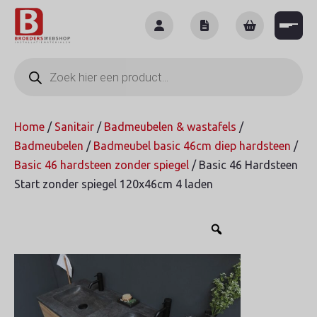
Skip
to
content
Producten
zoeken
Home
/
Sanitair
/
Badmeubelen & wastafels
/
Badmeubelen
/
Badmeubel basic 46cm diep hardsteen
/
Basic 46 hardsteen zonder spiegel
/ Basic 46 Hardsteen
Start zonder spiegel 120x46cm 4 laden