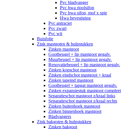
Pvc bladvanger
Pvc hwa rioolsifon
Pvc hwa sifon, mof x spie
Hwa bevestiging
Pvc antraciet
Pvc zwart
Pvc wit
Buisfolie
Zink mastgoten & hulpstukken
Zinken mastgoot
Gootbeugel + lip mastgoot gegalv.
Muurbeugel + lip mastgoot gegalv.
Renovatiebeugel + lip mastgoot gegalv.
Zinken kopschot mastgoot
Zinken eindschot mastgoot + kraal
Zinken tapeind mastgoot
Gootbeugel + tapgat mastgoot gegalv.
Zinken expansiestuk mastgoot compleet
Separatieschot mastgoot z/kraal links
Separatieschot mastgoot z/kraal rechts
Zinken buitenhoek mastgoot
Zinken binnenhoek mastgoot
Bladvangers
Zink bakgoten & hulpstukken
Zinken bakgoot