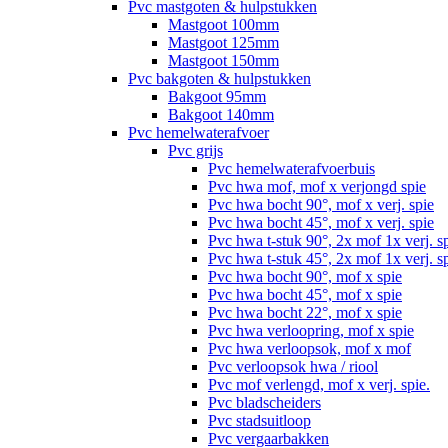
Pvc mastgoten & hulpstukken
Mastgoot 100mm
Mastgoot 125mm
Mastgoot 150mm
Pvc bakgoten & hulpstukken
Bakgoot 95mm
Bakgoot 140mm
Pvc hemelwaterafvoer
Pvc grijs
Pvc hemelwaterafvoerbuis
Pvc hwa mof, mof x verjongd spie
Pvc hwa bocht 90°, mof x verj. spie
Pvc hwa bocht 45°, mof x verj. spie
Pvc hwa t-stuk 90°, 2x mof 1x verj. s
Pvc hwa t-stuk 45°, 2x mof 1x verj. s
Pvc hwa bocht 90°, mof x spie
Pvc hwa bocht 45°, mof x spie
Pvc hwa bocht 22°, mof x spie
Pvc hwa verloopring, mof x spie
Pvc hwa verloopsok, mof x mof
Pvc verloopsok hwa / riool
Pvc mof verlengd, mof x verj. spie.
Pvc bladscheiders
Pvc stadsuitloop
Pvc vergaarbakken