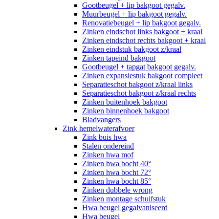
Gootbeugel + lip bakgoot gegalv.
Muurbeugel + lip bakgoot gegalv.
Renovatiebeugel + lip bakgoot gegalv.
Zinken eindschot links bakgoot + kraal
Zinken eindschot rechts bakgoot + kraal
Zinken eindstuk bakgoot z/kraal
Zinken tapeind bakgoot
Gootbeugel + tapgat bakgoot gegalv.
Zinken expansiestuk bakgoot compleet
Separatieschot bakgoot z/kraal links
Separatieschot bakgoot z/kraal rechts
Zinken buitenhoek bakgoot
Zinken binnenhoek bakgoot
Bladvangers
Zink hemelwaterafvoer
Zink buis hwa
Stalen ondereind
Zinken hwa mof
Zinken hwa bocht 40°
Zinken hwa bocht 72°
Zinken hwa bocht 85°
Zinken dubbele wrong
Zinken montage schuifstuk
Hwa beugel gegalvaniseerd
Hwa beugel