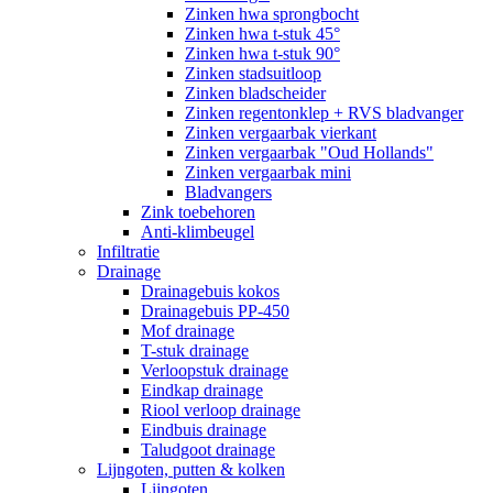
Zinken hwa sprongbocht
Zinken hwa t-stuk 45°
Zinken hwa t-stuk 90°
Zinken stadsuitloop
Zinken bladscheider
Zinken regentonklep + RVS bladvanger
Zinken vergaarbak vierkant
Zinken vergaarbak "Oud Hollands"
Zinken vergaarbak mini
Bladvangers
Zink toebehoren
Anti-klimbeugel
Infiltratie
Drainage
Drainagebuis kokos
Drainagebuis PP-450
Mof drainage
T-stuk drainage
Verloopstuk drainage
Eindkap drainage
Riool verloop drainage
Eindbuis drainage
Taludgoot drainage
Lijngoten, putten & kolken
Lijngoten