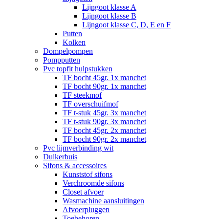
Lijngoot klasse A
Lijngoot klasse B
Lijngoot klasse C, D, E en F
Putten
Kolken
Dompelpompen
Pompputten
Pvc topfit hulpstukken
TF bocht 45gr. 1x manchet
TF bocht 90gr. 1x manchet
TF steekmof
TF overschuifmof
TF t-stuk 45gr. 3x manchet
TF t-stuk 90gr. 3x manchet
TF bocht 45gr. 2x manchet
TF bocht 90gr. 2x manchet
Pvc lijmverbinding wit
Duikerbuis
Sifons & accessoires
Kunststof sifons
Verchroomde sifons
Closet afvoer
Wasmachine aansluitingen
Afvoerpluggen
Toebehoren