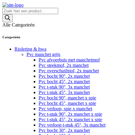
Skip
to
Producten
content
zoeken
Alle Categorieën
Categorieën
Riolering & hwa
Pvc manchet grijs
Pvc afvoerbuis met manchetmof
Pvc steekmof, 2x manchet
Pvc overschuifmof, 2x manchet
Pvc bocht 90°, 2x manchet
Pvc bocht 45°, 2x manchet
Pvc t-stuk 90°, 3x manchet
Pvc t-stuk 45°, 3x manchet
Pvc bocht 90°, manchet x spie
Pvc bocht 45°, manchet x spie
Pvc verloop, spie x manchet
Pvc t-stuk 90°, 2x manchet x spie
Pvc t-stuk 45°, 2x manchet x spie
Pvc verloop t-stuk 45°, 3x manchet
Pvc bocht 30°, 2x manchet