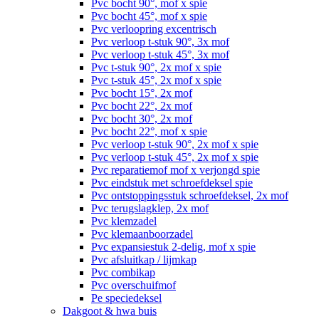
Pvc bocht 90°, mof x spie
Pvc bocht 45°, mof x spie
Pvc verloopring excentrisch
Pvc verloop t-stuk 90°, 3x mof
Pvc verloop t-stuk 45°, 3x mof
Pvc t-stuk 90°, 2x mof x spie
Pvc t-stuk 45°, 2x mof x spie
Pvc bocht 15°, 2x mof
Pvc bocht 22°, 2x mof
Pvc bocht 30°, 2x mof
Pvc bocht 22°, mof x spie
Pvc verloop t-stuk 90°, 2x mof x spie
Pvc verloop t-stuk 45°, 2x mof x spie
Pvc reparatiemof mof x verjongd spie
Pvc eindstuk met schroefdeksel spie
Pvc ontstoppingsstuk schroefdeksel, 2x mof
Pvc terugslagklep, 2x mof
Pvc klemzadel
Pvc klemaanboorzadel
Pvc expansiestuk 2-delig, mof x spie
Pvc afsluitkap / lijmkap
Pvc combikap
Pvc overschuifmof
Pe speciedeksel
Dakgoot & hwa buis