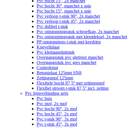
Pvc bocht 15°, 2x manchet
Pvc bocht 30°, manchet x spie
Pvc bocht 15°, manchet x spie
Pvc verloop t-stuk 90°, 2x manchet
Pvc verloop t-stuk 45°, 2x manchet
Pvc dubbel t-stuk
Pvc ontstoppingsstuk schroefkap, 2x manchet
Pvc ontstoppingsstuk met klemdeksel, 2x manchet
PP ontstoppings t-stuk met keerklep
Knevelinlaat
Pvc klemaansluitstuk
Overgangsstuk pvc gietijzer manchet
Overgangsstuk pvc gres manchet
Controleput
Betoninlaat 125mm SN8
Zettingsmof 125mm
Flexibele bocht 87,5º met zettingsmof
Flexibel stroom t-stuk 87,5° incl. zetting
Pvc lijmverbinding grijs
Pvc buis
Pvc mof, 2x mof
Pvc bocht 90°, 2x mof
Pvc bocht 45°, 2x mof
Pvc t-stuk 90°, 3x mof
Pvc t-stuk 45°, 3x mof