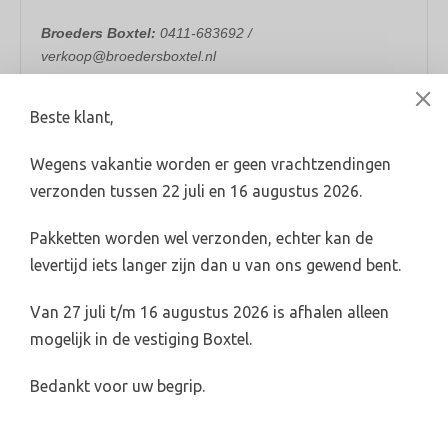
Broeders Boxtel:
0411-683692 /
verkoop@broedersboxtel.nl
Broeders Oss:
0412-624782 / verkoop@broedersoss.nl
Beste klant,
Wegens vakantie worden er geen vrachtzendingen
verzonden tussen 22 juli en 16 augustus 2026.
Levertijd 2-4 werkdagen (indien voorradig)
Pakketten worden wel verzonden, echter kan de
info@broederswebshop.nl
levertijd iets langer zijn dan u van ons gewend bent.
Online veilig & snel betalen
Van 27 juli t/m 16 augustus 2026 is afhalen alleen
mogelijk in de vestiging Boxtel.
Bedankt voor uw begrip.
Categorieën
Riolering & hwa