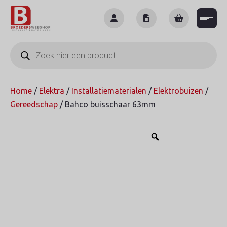
Skip
to
content
Producten
zoeken
Home
/
Elektra
/
Installatiematerialen
/
Elektrobuizen
/
Gereedschap
/ Bahco buisschaar 63mm