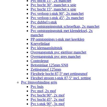
Pvc bocht 15°, 2x manchet
Pvc bocht 30°, manchet x spie
Pvc bocht 15°, manchet x spie
Pvc verloop t-stuk 90°, 2x manchet
Pvc verloop t-stuk 45°, 2x manchet
Pvc dubbel t-stuk
Pvc ontstoppingsstuk schroefkap, 2x manchet
Pvc ontstoppingsstuk met klemdeksel, 2x
manchet
PP ontstoppings t-stuk met keerklep
Knevelinlaat
Pvc klemaansluitstuk
Overgangsstuk pvc gietijzer manchet
Overgangsstuk pvc gres manchet
Controleput
Betoninlaat 125mm SN8
Zettingsmof 125mm
Flexibele bocht 87,5º met zettingsmof
Flexibel stroom t-stuk 87,5° incl. zetting
Pvc lijmverbinding grijs
Pvc buis
Pvc mof, 2x mof
Pvc bocht 90°, 2x mof
Pvc bocht 45°, 2x mof
Pvc t-stuk 90°, 3x mof