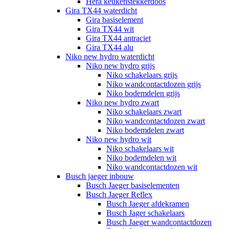
Hera keukenstekkerdoos
Gira TX44 waterdicht
Gira basiselement
Gira TX44 wit
Gira TX44 antraciet
Gira TX44 alu
Niko new hydro waterdicht
Niko new hydro grijs
Niko schakelaars grijs
Niko wandcontactdozen grijs
Niko bodemdelen grijs
Niko new hydro zwart
Niko schakelaars zwart
Niko wandcontactdozen zwart
Niko bodemdelen zwart
Niko new hydro wit
Niko schakelaars wit
Niko bodemdelen wit
Niko wandcontactdozen wit
Busch jaeger inbouw
Busch Jaeger basiselementen
Busch Jaeger Reflex
Busch Jaeger afdekramen
Busch Jager schakelaars
Busch Jaeger wandcontactdozen