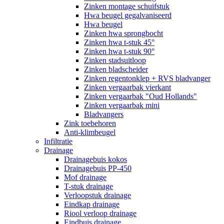
Zinken montage schuifstuk
Hwa beugel gegalvaniseerd
Hwa beugel
Zinken hwa sprongbocht
Zinken hwa t-stuk 45°
Zinken hwa t-stuk 90°
Zinken stadsuitloop
Zinken bladscheider
Zinken regentonklep + RVS bladvanger
Zinken vergaarbak vierkant
Zinken vergaarbak "Oud Hollands"
Zinken vergaarbak mini
Bladvangers
Zink toebehoren
Anti-klimbeugel
Infiltratie
Drainage
Drainagebuis kokos
Drainagebuis PP-450
Mof drainage
T-stuk drainage
Verloopstuk drainage
Eindkap drainage
Riool verloop drainage
Eindbuis drainage