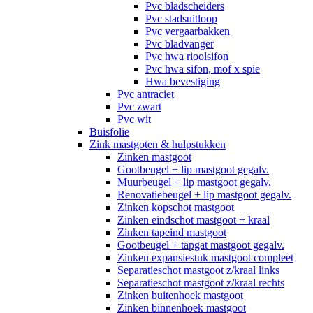
Pvc bladscheiders
Pvc stadsuitloop
Pvc vergaarbakken
Pvc bladvanger
Pvc hwa rioolsifon
Pvc hwa sifon, mof x spie
Hwa bevestiging
Pvc antraciet
Pvc zwart
Pvc wit
Buisfolie
Zink mastgoten & hulpstukken
Zinken mastgoot
Gootbeugel + lip mastgoot gegalv.
Muurbeugel + lip mastgoot gegalv.
Renovatiebeugel + lip mastgoot gegalv.
Zinken kopschot mastgoot
Zinken eindschot mastgoot + kraal
Zinken tapeind mastgoot
Gootbeugel + tapgat mastgoot gegalv.
Zinken expansiestuk mastgoot compleet
Separatieschot mastgoot z/kraal links
Separatieschot mastgoot z/kraal rechts
Zinken buitenhoek mastgoot
Zinken binnenhoek mastgoot