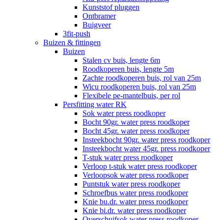
Kunststof pluggen
Ontbramer
Buigveer
3fit-push
Buizen & fittingen
Buizen
Stalen cv buis, lengte 6m
Roodkoperen buis, lengte 5m
Zachte roodkoperen buis, rol van 25m
Wicu roodkoperen buis, rol van 25m
Flexibele pe-mantelbuis, per rol
Persfitting water RK
Sok water press roodkoper
Bocht 90gr. water press roodkoper
Bocht 45gr. water press roodkoper
Insteekbocht 90gr. water press roodkoper
Insteekbocht water 45gr. press roodkoper
T-stuk water press roodkoper
Verloop t-stuk water press roodkoper
Verloopsok water press roodkoper
Puntstuk water press roodkoper
Schroefbus water press roodkoper
Knie bu.dr. water press roodkoper
Knie bi.dr. water press roodkoper
Overschuifsok water press roodkoper