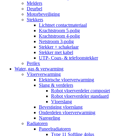
Melders
Deurbel
Motorbeveiliging
Stekkers
Lichtnet contactmateriaal
Krachtstroom 5-polig
Krachtstroom 4-polig
Netstroom 3-polig
Stekker + schakelaar
Stekker met kabel
UTP- Coax- & telefoonstekker
Perilex
Water, gas & verwarming
Vloerverwarming
Elektrische vloerverwarming
Slang & verdelers
Robot vloerverdeler composiet
Robot vloerverdeler standaard
Vloerslang
Bevestiging vloerslang
Onderdelen vloerverwarming
Naregeling
Radiatoren
Paneelradiatoren
Type 11 Softline 4plus