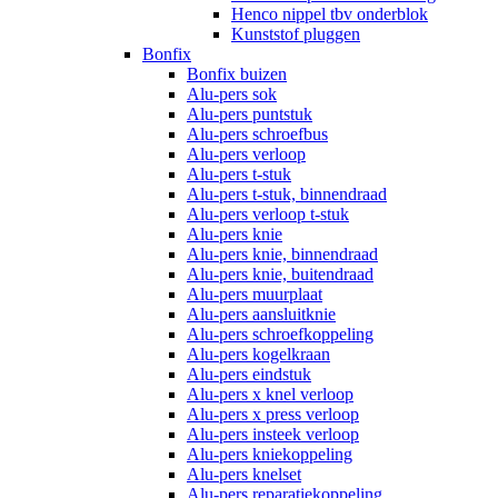
Henco nippel tbv onderblok
Kunststof pluggen
Bonfix
Bonfix buizen
Alu-pers sok
Alu-pers puntstuk
Alu-pers schroefbus
Alu-pers verloop
Alu-pers t-stuk
Alu-pers t-stuk, binnendraad
Alu-pers verloop t-stuk
Alu-pers knie
Alu-pers knie, binnendraad
Alu-pers knie, buitendraad
Alu-pers muurplaat
Alu-pers aansluitknie
Alu-pers schroefkoppeling
Alu-pers kogelkraan
Alu-pers eindstuk
Alu-pers x knel verloop
Alu-pers x press verloop
Alu-pers insteek verloop
Alu-pers kniekoppeling
Alu-pers knelset
Alu-pers reparatiekoppeling