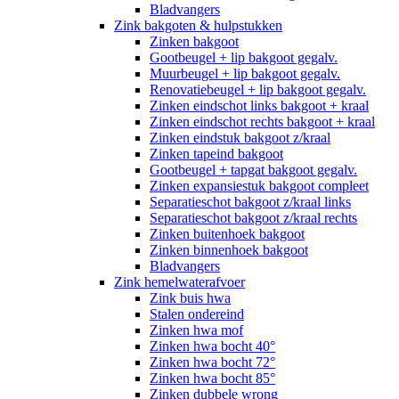
Bladvangers
Zink bakgoten & hulpstukken
Zinken bakgoot
Gootbeugel + lip bakgoot gegalv.
Muurbeugel + lip bakgoot gegalv.
Renovatiebeugel + lip bakgoot gegalv.
Zinken eindschot links bakgoot + kraal
Zinken eindschot rechts bakgoot + kraal
Zinken eindstuk bakgoot z/kraal
Zinken tapeind bakgoot
Gootbeugel + tapgat bakgoot gegalv.
Zinken expansiestuk bakgoot compleet
Separatieschot bakgoot z/kraal links
Separatieschot bakgoot z/kraal rechts
Zinken buitenhoek bakgoot
Zinken binnenhoek bakgoot
Bladvangers
Zink hemelwaterafvoer
Zink buis hwa
Stalen ondereind
Zinken hwa mof
Zinken hwa bocht 40°
Zinken hwa bocht 72°
Zinken hwa bocht 85°
Zinken dubbele wrong