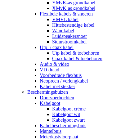
YMvK-as grondkabel
XMvK-as grondkabel
Flexibele kabels & snoeren
VMVL kabel
Hittebestendige kabel
Wandkabel
Luidspeakersnoer
Stuurstroomkabel
Utp- / coax kabel
Utp kabel & toebehoren
Coax kabel & toebehoren
Audio & video
VD draad
Voorbedrade flexbuis
Neopreen / verlengkabel
Kabel met stekker
Beschermingsbuizen
Doorvoerbochten
Kabelgoot
Kabelgoot crème
Kabelgoot wit
Kabelgoot zwart
Kabelbeschermingsbuis
Mantelbuis
Meterkastvloerplaat