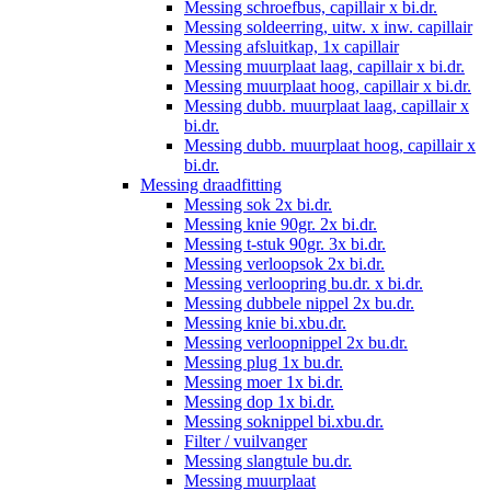
Messing schroefbus, capillair x bi.dr.
Messing soldeerring, uitw. x inw. capillair
Messing afsluitkap, 1x capillair
Messing muurplaat laag, capillair x bi.dr.
Messing muurplaat hoog, capillair x bi.dr.
Messing dubb. muurplaat laag, capillair x
bi.dr.
Messing dubb. muurplaat hoog, capillair x
bi.dr.
Messing draadfitting
Messing sok 2x bi.dr.
Messing knie 90gr. 2x bi.dr.
Messing t-stuk 90gr. 3x bi.dr.
Messing verloopsok 2x bi.dr.
Messing verloopring bu.dr. x bi.dr.
Messing dubbele nippel 2x bu.dr.
Messing knie bi.xbu.dr.
Messing verloopnippel 2x bu.dr.
Messing plug 1x bu.dr.
Messing moer 1x bi.dr.
Messing dop 1x bi.dr.
Messing soknippel bi.xbu.dr.
Filter / vuilvanger
Messing slangtule bu.dr.
Messing muurplaat