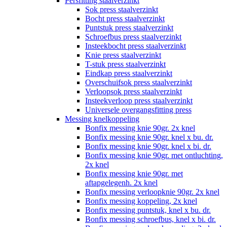
Persfitting staalverzinkt
Sok press staalverzinkt
Bocht press staalverzinkt
Puntstuk press staalverzinkt
Schroefbus press staalverzinkt
Insteekbocht press staalverzinkt
Knie press staalverzinkt
T-stuk press staalverzinkt
Eindkap press staalverzinkt
Overschuifsok press staalverzinkt
Verloopsok press staalverzinkt
Insteekverloop press staalverzinkt
Universele overgangsfitting press
Messing knelkoppeling
Bonfix messing knie 90gr. 2x knel
Bonfix messing knie 90gr. knel x bu. dr.
Bonfix messing knie 90gr. knel x bi. dr.
Bonfix messing knie 90gr. met ontluchting,
2x knel
Bonfix messing knie 90gr. met
aftapgelegenh. 2x knel
Bonfix messing verloopknie 90gr. 2x knel
Bonfix messing koppeling, 2x knel
Bonfix messing puntstuk, knel x bu. dr.
Bonfix messing schroefbus, knel x bi. dr.