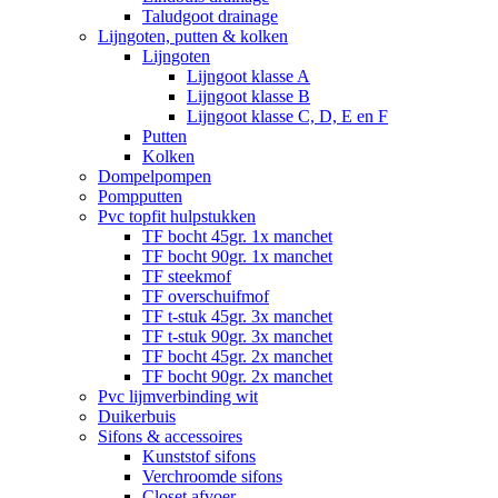
Taludgoot drainage
Lijngoten, putten & kolken
Lijngoten
Lijngoot klasse A
Lijngoot klasse B
Lijngoot klasse C, D, E en F
Putten
Kolken
Dompelpompen
Pompputten
Pvc topfit hulpstukken
TF bocht 45gr. 1x manchet
TF bocht 90gr. 1x manchet
TF steekmof
TF overschuifmof
TF t-stuk 45gr. 3x manchet
TF t-stuk 90gr. 3x manchet
TF bocht 45gr. 2x manchet
TF bocht 90gr. 2x manchet
Pvc lijmverbinding wit
Duikerbuis
Sifons & accessoires
Kunststof sifons
Verchroomde sifons
Closet afvoer