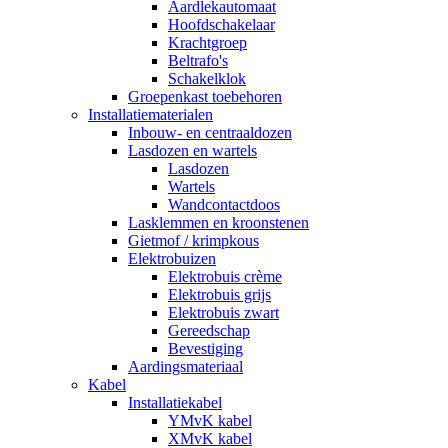
Aardlekautomaat
Hoofdschakelaar
Krachtgroep
Beltrafo's
Schakelklok
Groepenkast toebehoren
Installatiematerialen
Inbouw- en centraaldozen
Lasdozen en wartels
Lasdozen
Wartels
Wandcontactdoos
Lasklemmen en kroonstenen
Gietmof / krimpkous
Elektrobuizen
Elektrobuis crème
Elektrobuis grijs
Elektrobuis zwart
Gereedschap
Bevestiging
Aardingsmateriaal
Kabel
Installatiekabel
YMvK kabel
XMvK kabel