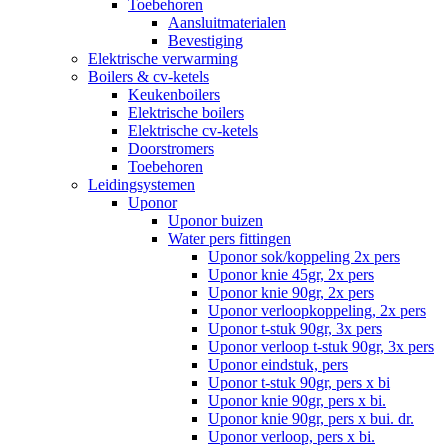
Toebehoren
Aansluitmaterialen
Bevestiging
Elektrische verwarming
Boilers & cv-ketels
Keukenboilers
Elektrische boilers
Elektrische cv-ketels
Doorstromers
Toebehoren
Leidingsystemen
Uponor
Uponor buizen
Water pers fittingen
Uponor sok/koppeling 2x pers
Uponor knie 45gr, 2x pers
Uponor knie 90gr, 2x pers
Uponor verloopkoppeling, 2x pers
Uponor t-stuk 90gr, 3x pers
Uponor verloop t-stuk 90gr, 3x pers
Uponor eindstuk, pers
Uponor t-stuk 90gr, pers x bi
Uponor knie 90gr, pers x bi.
Uponor knie 90gr, pers x bui. dr.
Uponor verloop, pers x bi.