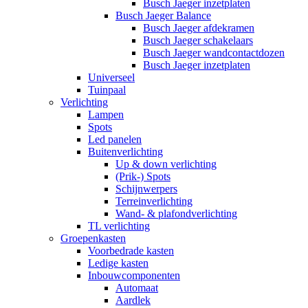
Busch Jaeger inzetplaten
Busch Jaeger Balance
Busch Jaeger afdekramen
Busch Jaeger schakelaars
Busch Jaeger wandcontactdozen
Busch Jaeger inzetplaten
Universeel
Tuinpaal
Verlichting
Lampen
Spots
Led panelen
Buitenverlichting
Up & down verlichting
(Prik-) Spots
Schijnwerpers
Terreinverlichting
Wand- & plafondverlichting
TL verlichting
Groepenkasten
Voorbedrade kasten
Ledige kasten
Inbouwcomponenten
Automaat
Aardlek