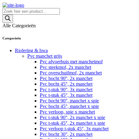
Skip
to
Producten
content
zoeken
Alle Categorieën
Categorieën
Riolering & hwa
Pvc manchet grijs
Pvc afvoerbuis met manchetmof
Pvc steekmof, 2x manchet
Pvc overschuifmof, 2x manchet
Pvc bocht 90°, 2x manchet
Pvc bocht 45°, 2x manchet
Pvc t-stuk 90°, 3x manchet
Pvc t-stuk 45°, 3x manchet
Pvc bocht 90°, manchet x spie
Pvc bocht 45°, manchet x spie
Pvc verloop, spie x manchet
Pvc t-stuk 90°, 2x manchet x spie
Pvc t-stuk 45°, 2x manchet x spie
Pvc verloop t-stuk 45°, 3x manchet
Pvc bocht 30°, 2x manchet