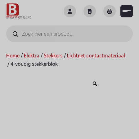
Skip
to
content
Producten
zoeken
Home
/
Elektra
/
Stekkers
/
Lichtnet contactmateriaal
/ 4-voudig stekkerblok