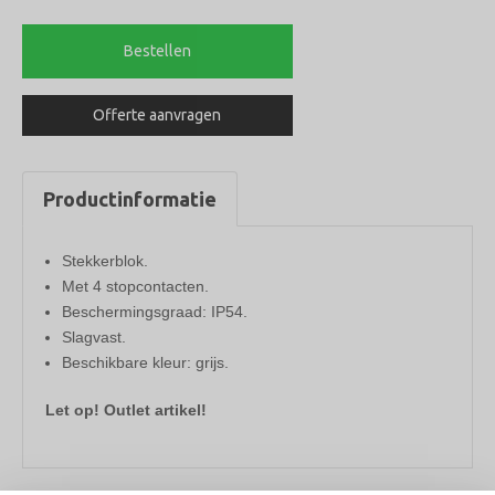
voudig
stekkerblok
Bestellen
aantal
Offerte aanvragen
Productinformatie
Stekkerblok.
Met 4 stopcontacten.
Beschermingsgraad: IP54.
Slagvast.
Beschikbare kleur: grijs.
Let op! Outlet artikel!