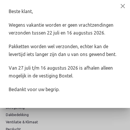
Beste klant,
Levertijd 2-4 werkdagen (indien voorradig)
Wegens vakantie worden er geen vrachtzendingen
info@broederswebshop.nl
verzonden tussen 22 juli en 16 augustus 2026.
Online veilig & snel betalen
Pakketten worden wel verzonden, echter kan de
levertijd iets langer zijn dan u van ons gewend bent.
Categorieën
Van 27 juli t/m 16 augustus 2026 is afhalen alleen
mogelijk in de vestiging Boxtel.
Riolering & hwa
Elektra
Bedankt voor uw begrip.
Water, gas & verwarming
Sanitair
Beregening
Dakbedekking
Ventilatie & Klimaat
Perslucht