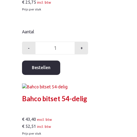
€
25,75
incl. btw
Prijs per stuk
Aantal
-
+
ACO
roosterhaak
aantal
Bestellen
Bahco bitset 54-delig
€
43,40
excl. btw
€
52,51
incl. btw
Prijs per stuk