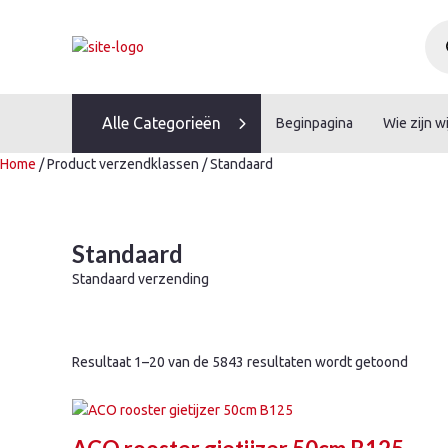
Skip
Pro
to
zoe
content
Alle Categorieën
Beginpagina
Wie zijn wi
Home
/ Product verzendklassen / Standaard
Standaard
Standaard verzending
Resultaat 1–20 van de 5843 resultaten wordt getoond