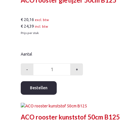
ACO rooster gietijzer 50cm B125
€
20,16
excl. btw
€
24,39
incl. btw
Prijs per stuk
Aantal
-
+
ACO
rooster
gietijzer
Bestellen
50cm
B125
aantal
ACO rooster kunststof 50cm B125