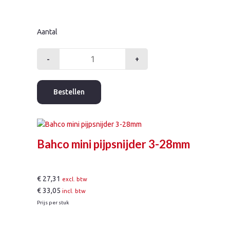
Aantal
-
+
Bahco
bitset
54-
Bestellen
delig
aantal
Bahco mini pijpsnijder 3-28mm
€
27,31
excl. btw
€
33,05
incl. btw
Prijs per stuk