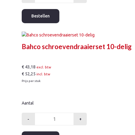
reservewiel
tbv
Bestellen
pijpsnijder
aantal
Bahco schroevendraaierset 10-delig
€
43,18
excl. btw
€
52,25
incl. btw
Prijs per stuk
Aantal
-
+
Bahco
schroevendraaierset