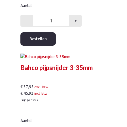
Aantal
-
+
Bahco
mini
pijpsnijder
Bestellen
3-
28mm
aantal
Bahco pijpsnijder 3-35mm
€
37,95
excl. btw
€
45,92
incl. btw
Prijs per stuk
Aantal