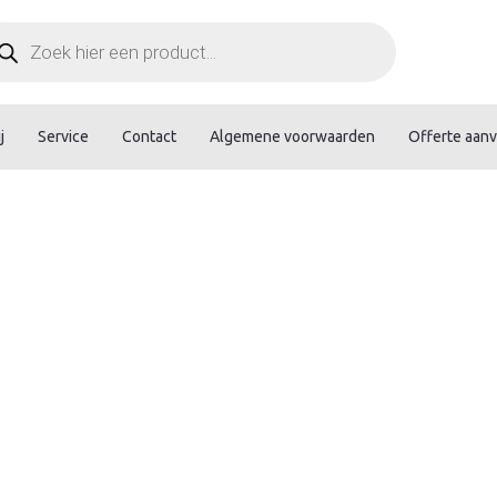
ducten
ken
j
Service
Contact
Algemene voorwaarden
Offerte aan