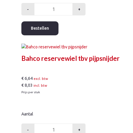
-
+
Bahco
pijpsnijder
3-
Bestellen
35mm
aantal
Bahco reservewiel tbv pijpsnijder
€
6,64
excl. btw
€
8,03
incl. btw
Prijs per stuk
Aantal
-
+
Bahco