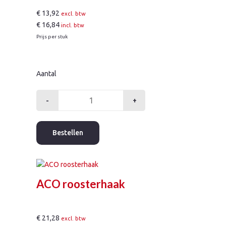
€
13,92
excl. btw
€
16,84
incl. btw
Prijs per stuk
Aantal
-
+
ACO
rooster
kunststof
Bestellen
50cm
B125
aantal
ACO roosterhaak
€
21,28
excl. btw