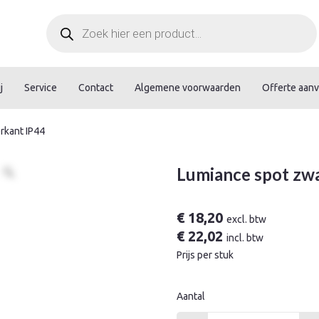
Producten
zoeken
j
Service
Contact
Algemene voorwaarden
Offerte aan
rkant IP44
Lumiance spot zwa
€
18,20
excl. btw
€
22,02
incl. btw
Prijs per stuk
Aantal