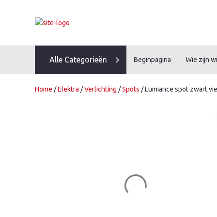
Skip
to
content
Alle Categorieën
Beginpagina
Wie zijn wi
Home
/
Elektra
/
Verlichting
/
Spots
/ Lumiance spot zwart vie