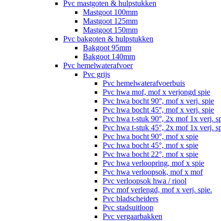
Pvc mastgoten & hulpstukken
Mastgoot 100mm
Mastgoot 125mm
Mastgoot 150mm
Pvc bakgoten & hulpstukken
Bakgoot 95mm
Bakgoot 140mm
Pvc hemelwaterafvoer
Pvc grijs
Pvc hemelwaterafvoerbuis
Pvc hwa mof, mof x verjongd spie
Pvc hwa bocht 90°, mof x verj. spie
Pvc hwa bocht 45°, mof x verj. spie
Pvc hwa t-stuk 90°, 2x mof 1x verj. s
Pvc hwa t-stuk 45°, 2x mof 1x verj. s
Pvc hwa bocht 90°, mof x spie
Pvc hwa bocht 45°, mof x spie
Pvc hwa bocht 22°, mof x spie
Pvc hwa verloopring, mof x spie
Pvc hwa verloopsok, mof x mof
Pvc verloopsok hwa / riool
Pvc mof verlengd, mof x verj. spie.
Pvc bladscheiders
Pvc stadsuitloop
Pvc vergaarbakken