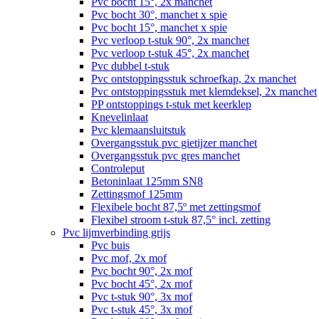
Pvc bocht 15°, 2x manchet
Pvc bocht 30°, manchet x spie
Pvc bocht 15°, manchet x spie
Pvc verloop t-stuk 90°, 2x manchet
Pvc verloop t-stuk 45°, 2x manchet
Pvc dubbel t-stuk
Pvc ontstoppingsstuk schroefkap, 2x manchet
Pvc ontstoppingsstuk met klemdeksel, 2x manchet
PP ontstoppings t-stuk met keerklep
Knevelinlaat
Pvc klemaansluitstuk
Overgangsstuk pvc gietijzer manchet
Overgangsstuk pvc gres manchet
Controleput
Betoninlaat 125mm SN8
Zettingsmof 125mm
Flexibele bocht 87,5º met zettingsmof
Flexibel stroom t-stuk 87,5° incl. zetting
Pvc lijmverbinding grijs
Pvc buis
Pvc mof, 2x mof
Pvc bocht 90°, 2x mof
Pvc bocht 45°, 2x mof
Pvc t-stuk 90°, 3x mof
Pvc t-stuk 45°, 3x mof