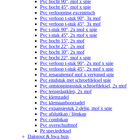
Pvc bocht 90°, mof x spie
Pvc bocht 45°, mof x spie
Pvc verloopring excentrisch
Pvc verloop t-stuk 90°, 3x mof
Pvc verloop t-stuk 45°, 3x mof
Pvc t-stuk 90°, 2x mof x spie
Pvc t-stuk 45°, 2x mof x spie
Pvc bocht 15°, 2x mof
Pvc bocht 22°, 2x mof
Pvc bocht 30°, 2x mof
Pvc bocht 22°, mof x spie
Pvc verloop t-stuk 90°, 2x mof x spie
Pvc verloop t-stuk 45°, 2x mof x spie
Pvc reparatiemof mof x verjongd spie
Pvc eindstuk met schroefdeksel spie
Pvc ontstoppingsstuk schroefdeksel, 2x mof
Pvc terugslagklep, 2x mof
Pvc klemzadel
Pvc klemaanboorzadel
Pvc expansiestuk 2-delig, mof x spie
Pvc afsluitkap / lijmkap
Pvc combikap
Pvc overschuifmof
Pe speciedeksel
Dakgoot & hwa buis