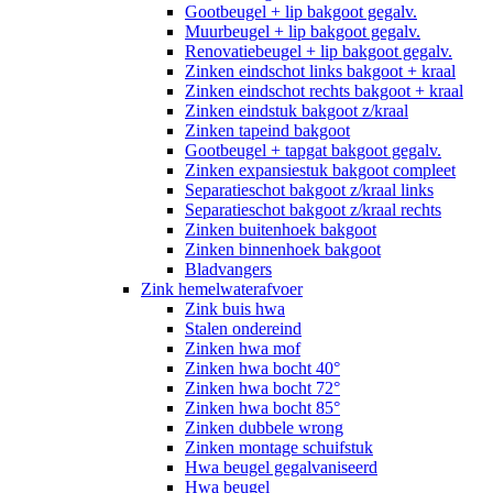
Gootbeugel + lip bakgoot gegalv.
Muurbeugel + lip bakgoot gegalv.
Renovatiebeugel + lip bakgoot gegalv.
Zinken eindschot links bakgoot + kraal
Zinken eindschot rechts bakgoot + kraal
Zinken eindstuk bakgoot z/kraal
Zinken tapeind bakgoot
Gootbeugel + tapgat bakgoot gegalv.
Zinken expansiestuk bakgoot compleet
Separatieschot bakgoot z/kraal links
Separatieschot bakgoot z/kraal rechts
Zinken buitenhoek bakgoot
Zinken binnenhoek bakgoot
Bladvangers
Zink hemelwaterafvoer
Zink buis hwa
Stalen ondereind
Zinken hwa mof
Zinken hwa bocht 40°
Zinken hwa bocht 72°
Zinken hwa bocht 85°
Zinken dubbele wrong
Zinken montage schuifstuk
Hwa beugel gegalvaniseerd
Hwa beugel