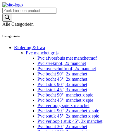
Skip
to
Producten
content
zoeken
Alle Categorieën
Categorieën
Riolering & hwa
Pvc manchet grijs
Pvc afvoerbuis met manchetmof
Pvc steekmof, 2x manchet
Pvc overschuifmof, 2x manchet
Pvc bocht 90°, 2x manchet
Pvc bocht 45°, 2x manchet
Pvc t-stuk 90°, 3x manchet
Pvc t-stuk 45°, 3x manchet
Pvc bocht 90°, manchet x spie
Pvc bocht 45°, manchet x spie
Pvc verloop, spie x manchet
Pvc t-stuk 90°, 2x manchet x spie
Pvc t-stuk 45°, 2x manchet x spie
Pvc verloop t-stuk 45°, 3x manchet
Pvc bocht 30°, 2x manchet