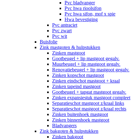
Pvc bladvanger
Pvc hwa rioolsifon
Pvc hwa sifon, mof x spie
Hwa bevestiging
Pvc antraciet
Pvc zwart
Pvc wit
Buisfolie
Zink mastgoten & hulpstukken
Zinken mastgoot
Gootbeugel + lip mastgoot gegalv.
Muurbeugel + lip mastgoot gegalv.
Renovatiebeugel + lip mastgoot gegalv.
Zinken kopschot mastgoot
Zinken eindschot mastgoot + kraal
Zinken tapeind mastgoot
Gootbeugel + tapgat mastgoot gegalv.
Zinken expansiestuk mastgoot compleet
Separatieschot mastgoot z/kraal links
Separatieschot mastgoot z/kraal rechts
Zinken buitenhoek mastgoot
Zinken binnenhoek mastgoot
Bladvangers
Zink bakgoten & hulpstukken
Zinken bakgoot