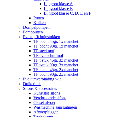
Lijngoot klasse A
Lijngoot klasse B
Lijngoot klasse C, D, E en F
Putten
Kolken
Dompelpompen
Pompputten
Pvc topfit hulpstukken
TF bocht 45gr. 1x manchet
TF bocht 90gr. 1x manchet
TF steekmof
TF overschuifmof
TF t-stuk 45gr. 3x manchet
TF t-stuk 90gr. 3x manchet
TF bocht 45gr. 2x manchet
TF bocht 90gr. 2x manchet
Pvc lijmverbinding wit
Duikerbuis
Sifons & accessoires
Kunststof sifons
Verchroomde sifons
Closet afvoer
Wasmachine aansluitingen
Afvoerpluggen
Toebehoren