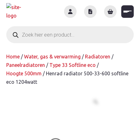
Skip
to
content
Producten
zoeken
Home
/
Water, gas & verwarming
/
Radiatoren
/
Paneelradiatoren
/
Type 33 Softline eco
/
Hoogte 500mm
/ Henrad radiator 500-33-600 softline
eco 1204watt