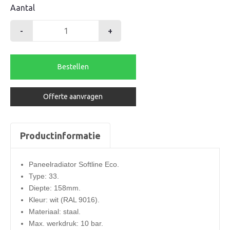
Aantal
-
+
Henrad
radiator
500-
Bestellen
33-
600
Offerte aanvragen
softline
eco
1204watt
Productinformatie
aantal
Paneelradiator Softline Eco.
Type: 33.
Diepte: 158mm.
Kleur: wit (RAL 9016).
Materiaal: staal.
Max. werkdruk: 10 bar.