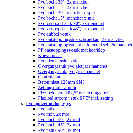
Pvc bocht 30°, 2x manchet
Pvc bocht 15°, 2x manchet
Pvc bocht 30°, manchet x spie
Pvc bocht 15°, manchet x spie
Pvc verloop t-stuk 90°, 2x manchet
Pvc verloop t-stuk 45°, 2x manchet
Pvc dubbel t-stuk
Pvc ontstoppingsstuk schroefkap, 2x manchet
Pvc ontstoppingsstuk met klemdeksel, 2x manchet
PP ontstoppings t-stuk met keerklep
Knevelinlaat
Pvc klemaansluitstuk
Overgangsstuk pvc gietijzer manchet
Overgangsstuk pvc gres manchet
Controleput
Betoninlaat 125mm SN8
Zettingsmof 125mm
Flexibele bocht 87,5º met zettingsmof
Flexibel stroom t-stuk 87,5° incl. zetting
Pvc lijmverbinding grijs
Pvc buis
Pvc mof, 2x mof
Pvc bocht 90°, 2x mof
Pvc bocht 45°, 2x mof
Pvc t-stuk 90°, 3x mof