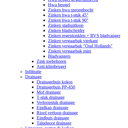
Hwa beugel
Zinken hwa sprongbocht
Zinken hwa t-stuk 45°
Zinken hwa t-stuk 90°
Zinken stadsuitloop
Zinken bladscheider
Zinken regentonklep + RVS bladvanger
Zinken vergaarbak vierkant
Zinken vergaarbak "Oud Hollands"
Zinken vergaarbak mini
Bladvangers
Zink toebehoren
Anti-klimbeugel
Infiltratie
Drainage
Drainagebuis kokos
Drainagebuis PP-450
Mof drainage
T-stuk drainage
Verloopstuk drainage
Eindkap drainage
Riool verloop drainage
Eindbuis drainage
Taludgoot drainage