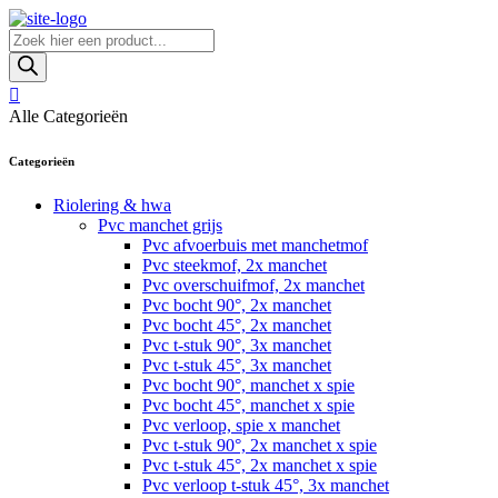
Skip
to
Producten
content
zoeken
Alle Categorieën
Categorieën
Riolering & hwa
Pvc manchet grijs
Pvc afvoerbuis met manchetmof
Pvc steekmof, 2x manchet
Pvc overschuifmof, 2x manchet
Pvc bocht 90°, 2x manchet
Pvc bocht 45°, 2x manchet
Pvc t-stuk 90°, 3x manchet
Pvc t-stuk 45°, 3x manchet
Pvc bocht 90°, manchet x spie
Pvc bocht 45°, manchet x spie
Pvc verloop, spie x manchet
Pvc t-stuk 90°, 2x manchet x spie
Pvc t-stuk 45°, 2x manchet x spie
Pvc verloop t-stuk 45°, 3x manchet