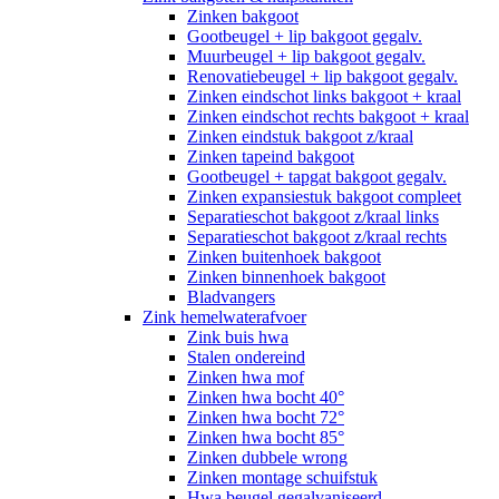
Zinken bakgoot
Gootbeugel + lip bakgoot gegalv.
Muurbeugel + lip bakgoot gegalv.
Renovatiebeugel + lip bakgoot gegalv.
Zinken eindschot links bakgoot + kraal
Zinken eindschot rechts bakgoot + kraal
Zinken eindstuk bakgoot z/kraal
Zinken tapeind bakgoot
Gootbeugel + tapgat bakgoot gegalv.
Zinken expansiestuk bakgoot compleet
Separatieschot bakgoot z/kraal links
Separatieschot bakgoot z/kraal rechts
Zinken buitenhoek bakgoot
Zinken binnenhoek bakgoot
Bladvangers
Zink hemelwaterafvoer
Zink buis hwa
Stalen ondereind
Zinken hwa mof
Zinken hwa bocht 40°
Zinken hwa bocht 72°
Zinken hwa bocht 85°
Zinken dubbele wrong
Zinken montage schuifstuk
Hwa beugel gegalvaniseerd