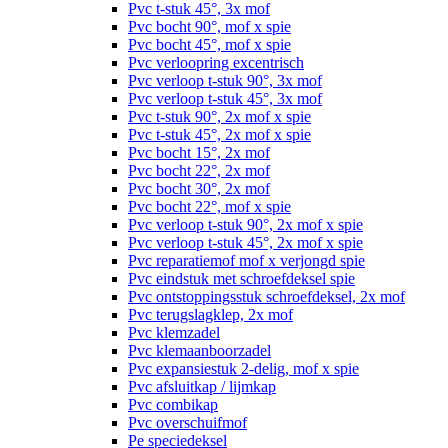
Pvc t-stuk 45°, 3x mof
Pvc bocht 90°, mof x spie
Pvc bocht 45°, mof x spie
Pvc verloopring excentrisch
Pvc verloop t-stuk 90°, 3x mof
Pvc verloop t-stuk 45°, 3x mof
Pvc t-stuk 90°, 2x mof x spie
Pvc t-stuk 45°, 2x mof x spie
Pvc bocht 15°, 2x mof
Pvc bocht 22°, 2x mof
Pvc bocht 30°, 2x mof
Pvc bocht 22°, mof x spie
Pvc verloop t-stuk 90°, 2x mof x spie
Pvc verloop t-stuk 45°, 2x mof x spie
Pvc reparatiemof mof x verjongd spie
Pvc eindstuk met schroefdeksel spie
Pvc ontstoppingsstuk schroefdeksel, 2x mof
Pvc terugslagklep, 2x mof
Pvc klemzadel
Pvc klemaanboorzadel
Pvc expansiestuk 2-delig, mof x spie
Pvc afsluitkap / lijmkap
Pvc combikap
Pvc overschuifmof
Pe speciedeksel