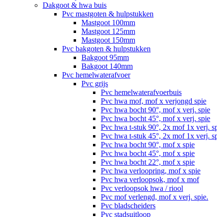
Dakgoot & hwa buis
Pvc mastgoten & hulpstukken
Mastgoot 100mm
Mastgoot 125mm
Mastgoot 150mm
Pvc bakgoten & hulpstukken
Bakgoot 95mm
Bakgoot 140mm
Pvc hemelwaterafvoer
Pvc grijs
Pvc hemelwaterafvoerbuis
Pvc hwa mof, mof x verjongd spie
Pvc hwa bocht 90°, mof x verj. spie
Pvc hwa bocht 45°, mof x verj. spie
Pvc hwa t-stuk 90°, 2x mof 1x verj. s
Pvc hwa t-stuk 45°, 2x mof 1x verj. s
Pvc hwa bocht 90°, mof x spie
Pvc hwa bocht 45°, mof x spie
Pvc hwa bocht 22°, mof x spie
Pvc hwa verloopring, mof x spie
Pvc hwa verloopsok, mof x mof
Pvc verloopsok hwa / riool
Pvc mof verlengd, mof x verj. spie.
Pvc bladscheiders
Pvc stadsuitloop