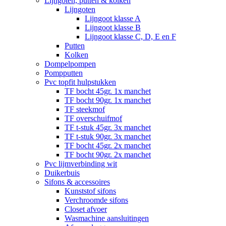
Lijngoten, putten & kolken
Lijngoten
Lijngoot klasse A
Lijngoot klasse B
Lijngoot klasse C, D, E en F
Putten
Kolken
Dompelpompen
Pompputten
Pvc topfit hulpstukken
TF bocht 45gr. 1x manchet
TF bocht 90gr. 1x manchet
TF steekmof
TF overschuifmof
TF t-stuk 45gr. 3x manchet
TF t-stuk 90gr. 3x manchet
TF bocht 45gr. 2x manchet
TF bocht 90gr. 2x manchet
Pvc lijmverbinding wit
Duikerbuis
Sifons & accessoires
Kunststof sifons
Verchroomde sifons
Closet afvoer
Wasmachine aansluitingen