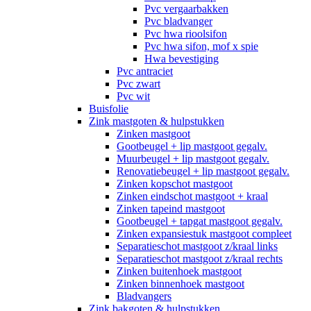
Pvc vergaarbakken
Pvc bladvanger
Pvc hwa rioolsifon
Pvc hwa sifon, mof x spie
Hwa bevestiging
Pvc antraciet
Pvc zwart
Pvc wit
Buisfolie
Zink mastgoten & hulpstukken
Zinken mastgoot
Gootbeugel + lip mastgoot gegalv.
Muurbeugel + lip mastgoot gegalv.
Renovatiebeugel + lip mastgoot gegalv.
Zinken kopschot mastgoot
Zinken eindschot mastgoot + kraal
Zinken tapeind mastgoot
Gootbeugel + tapgat mastgoot gegalv.
Zinken expansiestuk mastgoot compleet
Separatieschot mastgoot z/kraal links
Separatieschot mastgoot z/kraal rechts
Zinken buitenhoek mastgoot
Zinken binnenhoek mastgoot
Bladvangers
Zink bakgoten & hulpstukken