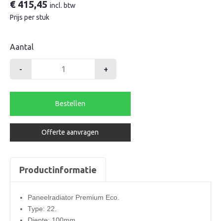
€
415,45
incl. btw
Prijs per stuk
Aantal
-
+
Henrad
radiator
400-
Bestellen
22-
1800
Offerte aanvragen
premium
eco
2111watt
Productinformatie
aantal
Paneelradiator Premium Eco.
Type: 22.
Diepte: 100mm.