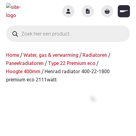
Skip
to
content
Producten
zoeken
Home
/
Water, gas & verwarming
/
Radiatoren
/
Paneelradiatoren
/
Type 22 Premium eco
/
Hoogte 400mm
/ Henrad radiator 400-22-1800
premium eco 2111watt