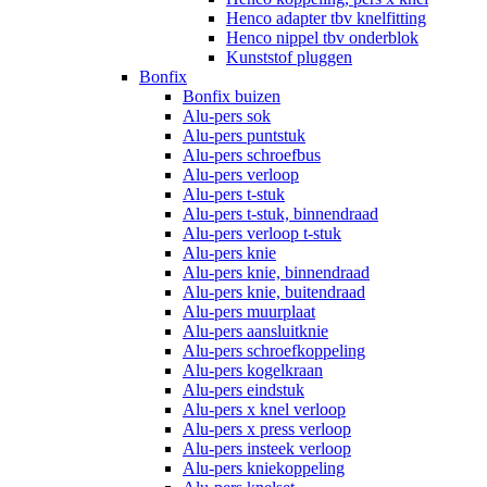
Henco adapter tbv knelfitting
Henco nippel tbv onderblok
Kunststof pluggen
Bonfix
Bonfix buizen
Alu-pers sok
Alu-pers puntstuk
Alu-pers schroefbus
Alu-pers verloop
Alu-pers t-stuk
Alu-pers t-stuk, binnendraad
Alu-pers verloop t-stuk
Alu-pers knie
Alu-pers knie, binnendraad
Alu-pers knie, buitendraad
Alu-pers muurplaat
Alu-pers aansluitknie
Alu-pers schroefkoppeling
Alu-pers kogelkraan
Alu-pers eindstuk
Alu-pers x knel verloop
Alu-pers x press verloop
Alu-pers insteek verloop
Alu-pers kniekoppeling