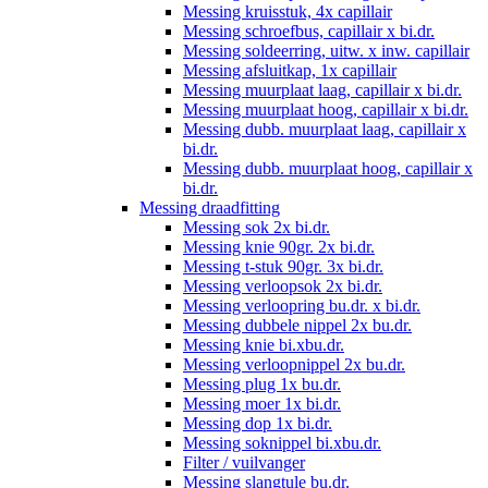
Messing kruisstuk, 4x capillair
Messing schroefbus, capillair x bi.dr.
Messing soldeerring, uitw. x inw. capillair
Messing afsluitkap, 1x capillair
Messing muurplaat laag, capillair x bi.dr.
Messing muurplaat hoog, capillair x bi.dr.
Messing dubb. muurplaat laag, capillair x
bi.dr.
Messing dubb. muurplaat hoog, capillair x
bi.dr.
Messing draadfitting
Messing sok 2x bi.dr.
Messing knie 90gr. 2x bi.dr.
Messing t-stuk 90gr. 3x bi.dr.
Messing verloopsok 2x bi.dr.
Messing verloopring bu.dr. x bi.dr.
Messing dubbele nippel 2x bu.dr.
Messing knie bi.xbu.dr.
Messing verloopnippel 2x bu.dr.
Messing plug 1x bu.dr.
Messing moer 1x bi.dr.
Messing dop 1x bi.dr.
Messing soknippel bi.xbu.dr.
Filter / vuilvanger
Messing slangtule bu.dr.