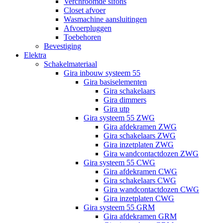
Verchroomde sifons
Closet afvoer
Wasmachine aansluitingen
Afvoerpluggen
Toebehoren
Bevestiging
Elektra
Schakelmateriaal
Gira inbouw systeem 55
Gira basiselementen
Gira schakelaars
Gira dimmers
Gira utp
Gira systeem 55 ZWG
Gira afdekramen ZWG
Gira schakelaars ZWG
Gira inzetplaten ZWG
Gira wandcontactdozen ZWG
Gira systeem 55 CWG
Gira afdekramen CWG
Gira schakelaars CWG
Gira wandcontactdozen CWG
Gira inzetplaten CWG
Gira systeem 55 GRM
Gira afdekramen GRM