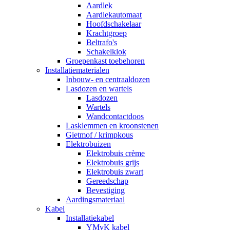
Aardlek
Aardlekautomaat
Hoofdschakelaar
Krachtgroep
Beltrafo's
Schakelklok
Groepenkast toebehoren
Installatiematerialen
Inbouw- en centraaldozen
Lasdozen en wartels
Lasdozen
Wartels
Wandcontactdoos
Lasklemmen en kroonstenen
Gietmof / krimpkous
Elektrobuizen
Elektrobuis crème
Elektrobuis grijs
Elektrobuis zwart
Gereedschap
Bevestiging
Aardingsmateriaal
Kabel
Installatiekabel
YMvK kabel