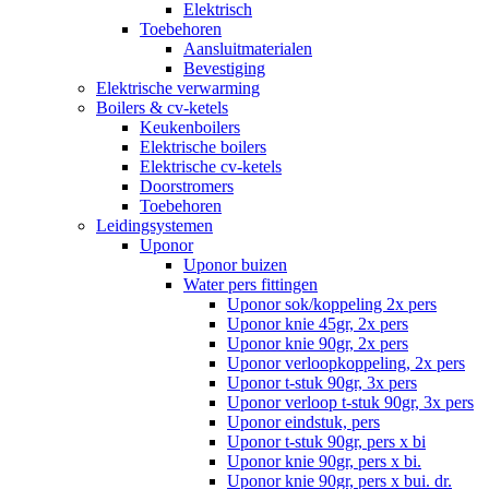
Elektrisch
Toebehoren
Aansluitmaterialen
Bevestiging
Elektrische verwarming
Boilers & cv-ketels
Keukenboilers
Elektrische boilers
Elektrische cv-ketels
Doorstromers
Toebehoren
Leidingsystemen
Uponor
Uponor buizen
Water pers fittingen
Uponor sok/koppeling 2x pers
Uponor knie 45gr, 2x pers
Uponor knie 90gr, 2x pers
Uponor verloopkoppeling, 2x pers
Uponor t-stuk 90gr, 3x pers
Uponor verloop t-stuk 90gr, 3x pers
Uponor eindstuk, pers
Uponor t-stuk 90gr, pers x bi
Uponor knie 90gr, pers x bi.
Uponor knie 90gr, pers x bui. dr.