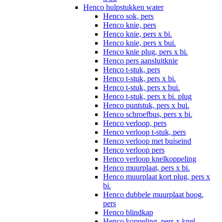
Henco hulpstukken water
Henco sok, pers
Henco knie, pers
Henco knie, pers x bi.
Henco knie, pers x bui.
Henco knie plug, pers x bi.
Henco pers aansluitknie
Henco t-stuk, pers
Henco t-stuk, pers x bi.
Henco t-stuk, pers x bui.
Henco t-stuk, pers x bi. plug
Henco puntstuk, pers x bui.
Henco schroefbus, pers x bi.
Henco verloop, pers
Henco verloop t-stuk, pers
Henco verloop met buiseind
Henco verloop pers
Henco verloop knelkoppeling
Henco muurplaat, pers x bi.
Henco muurplaat kort plug, pers x
bi.
Henco dubbele muurplaat hoog,
pers
Henco blindkap
Henco koppeling, pers x knel