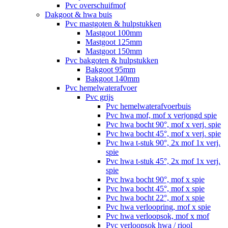
Pvc overschuifmof
Dakgoot & hwa buis
Pvc mastgoten & hulpstukken
Mastgoot 100mm
Mastgoot 125mm
Mastgoot 150mm
Pvc bakgoten & hulpstukken
Bakgoot 95mm
Bakgoot 140mm
Pvc hemelwaterafvoer
Pvc grijs
Pvc hemelwaterafvoerbuis
Pvc hwa mof, mof x verjongd spie
Pvc hwa bocht 90°, mof x verj. spie
Pvc hwa bocht 45°, mof x verj. spie
Pvc hwa t-stuk 90°, 2x mof 1x verj.
spie
Pvc hwa t-stuk 45°, 2x mof 1x verj.
spie
Pvc hwa bocht 90°, mof x spie
Pvc hwa bocht 45°, mof x spie
Pvc hwa bocht 22°, mof x spie
Pvc hwa verloopring, mof x spie
Pvc hwa verloopsok, mof x mof
Pvc verloopsok hwa / riool