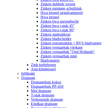
Zinken dubbele wrong
Zinken montage schuifstuk
Hwa beugel gegalvaniseerd
Hwa beugel
Zinken hwa sprongbocht
Zinken hwa t-stuk 45°
Zinken hwa t-stuk 90°
Zinken stadsuitloop
Zinken bladscheider
Zinken regentonklep + RVS bladvanger
Zinken vergaarbak vierkant
Zinken vergaarbak "Oud Hollands"
Zinken vergaarbak mini
Bladvangers
Zink toebehoren
Anti-klimbeugel
Infiltratie
Drainage
Drainagebuis kokos
Drainagebuis PP-450
Mof drainage
T-stuk drainage
Verloopstuk drainage
Eindkap drainage