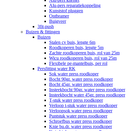
Alu-pers knelset
Alu-pers reparatiekoppeling
Kunststof pluggen
Ontbramer
Buigveer
3fit-push
Buizen & fittingen
Buizen
Stalen cv buis, lengte 6m
Roodkoperen buis, lengte 5m
Zachte roodkoperen buis, rol van 25m
Wicu roodkoperen buis, rol van 25m
Flexibele pe-mantelbuis, per rol
Persfitting water RK
Sok water press roodkoper
Bocht 90gr. water press roodkoper
Bocht 45gr. water press roodkoper
Insteekbocht 90gr. water press roodkoper
Insteekbocht water 45gr. press roodkoper
T-stuk water press roodkoper
Verloop t-stuk water press roodkoper
Verloopsok water press roodkoper
Puntstuk water press roodkoper
Schroefbus water press roodkoper
Knie bu.dr. water press roodkoper