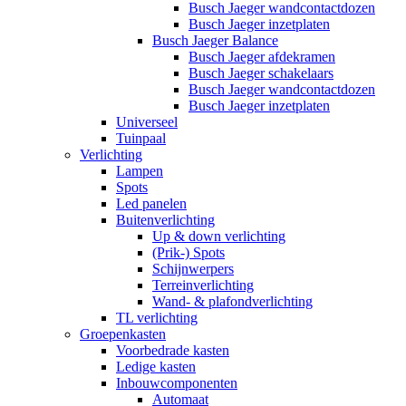
Busch Jaeger wandcontactdozen
Busch Jaeger inzetplaten
Busch Jaeger Balance
Busch Jaeger afdekramen
Busch Jaeger schakelaars
Busch Jaeger wandcontactdozen
Busch Jaeger inzetplaten
Universeel
Tuinpaal
Verlichting
Lampen
Spots
Led panelen
Buitenverlichting
Up & down verlichting
(Prik-) Spots
Schijnwerpers
Terreinverlichting
Wand- & plafondverlichting
TL verlichting
Groepenkasten
Voorbedrade kasten
Ledige kasten
Inbouwcomponenten
Automaat