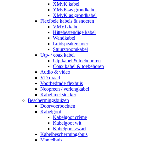
XMvK kabel
YMvK-as grondkabel
XMvK-as grondkabel
Flexibele kabels & snoeren
VMVL kabel
Hittebestendige kabel
Wandkabel
Luidspeakersnoer
Stuurstroomkabel
Utp- / coax kabel
Utp kabel & toebehoren
Coax kabel & toebehoren
Audio & video
VD draad
Voorbedrade flexbuis
Neopreen / verlengkabel
Kabel met stekker
Beschermingsbuizen
Doorvoerbochten
Kabelgoot
Kabelgoot crème
Kabelgoot wit
Kabelgoot zwart
Kabelbeschermingsbuis
Mantelbuis