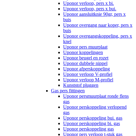
Uponor verloop, pers x bi.
Uponor verloop, pers x bui.
Uponor aansluitknie 90gr, pers x
buis
Uponor overgang naar koper, pers x
buis
Uponor overgangskoppeling, pers x
knel
Uponor pers muurplaat
Uponor koppelingen
Uponor beugel en rozet
Uponor dubbele nippel
Uponor afperskoppeling
Uponor verloop V-profiel
Uponor verloop M-profiel
Kunststof pluggen
Gas pers fittingen
Uponor persmuurplaat ronde flens
gas
Uponor perskoppeling verlopend
gas
Uponor perskoppeling bui. gas
Uponor perskoppeling bi. gas
Uponor perskoppeling gas
Uponor pers verloop t-stuk gas