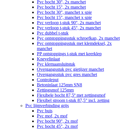
Pvc bocht 30°, 2x manchet
Pvc bocht 15°, 2x manchet
Pvc bocht 30°, manchet x spie
Pvc bocht 15°, manchet x spie
Pvc verloop t-stuk 90°, 2x manchet
Pvc verloop t-stuk 45°, 2x manchet
Pvc dubbel t-stuk
Pvc ontstoppingsstuk schroefkap, 2x manchet
Pvc ontstoppingsstuk met klemdeksel, 2x
manchet
PP ontstoppings t-stuk met keerklep
Knevelinlaat
Pvc klemaansluitstuk
Overgangsstuk pvc gietijzer manchet
Overgangsstuk pvc gres manchet
Controleput
Betoninlaat 125mm SN8
Zettingsmof 125mm
Flexibele bocht 87,5º met zettingsmof
Flexibel stroom t-stuk 87,5° incl. zetting
Pvc lijmverbinding grijs
Pvc buis
Pvc mof, 2x mof
Pvc bocht 90°, 2x mof
Pvc bocht 45°, 2x mof