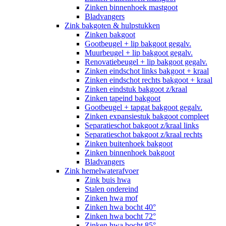
Zinken binnenhoek mastgoot
Bladvangers
Zink bakgoten & hulpstukken
Zinken bakgoot
Gootbeugel + lip bakgoot gegalv.
Muurbeugel + lip bakgoot gegalv.
Renovatiebeugel + lip bakgoot gegalv.
Zinken eindschot links bakgoot + kraal
Zinken eindschot rechts bakgoot + kraal
Zinken eindstuk bakgoot z/kraal
Zinken tapeind bakgoot
Gootbeugel + tapgat bakgoot gegalv.
Zinken expansiestuk bakgoot compleet
Separatieschot bakgoot z/kraal links
Separatieschot bakgoot z/kraal rechts
Zinken buitenhoek bakgoot
Zinken binnenhoek bakgoot
Bladvangers
Zink hemelwaterafvoer
Zink buis hwa
Stalen ondereind
Zinken hwa mof
Zinken hwa bocht 40°
Zinken hwa bocht 72°
Zinken hwa bocht 85°