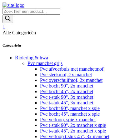
Skip
to
Producten
content
zoeken
Alle Categorieën
Categorieën
Riolering & hwa
Pvc manchet grijs
Pvc afvoerbuis met manchetmof
Pvc steekmof, 2x manchet
Pvc overschuifmof, 2x manchet
Pvc bocht 90°, 2x manchet
Pvc bocht 45°, 2x manchet
Pvc t-stuk 90°, 3x manchet
Pvc t-stuk 45°, 3x manchet
Pvc bocht 90°, manchet x spie
Pvc bocht 45°, manchet x spie
Pvc verloop, spie x manchet
Pvc t-stuk 90°, 2x manchet x spie
Pvc t-stuk 45°, 2x manchet x spie
Pvc verloop t-stuk 45°, 3x manchet