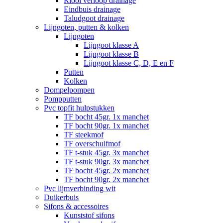
Riool verloop drainage
Eindbuis drainage
Taludgoot drainage
Lijngoten, putten & kolken
Lijngoten
Lijngoot klasse A
Lijngoot klasse B
Lijngoot klasse C, D, E en F
Putten
Kolken
Dompelpompen
Pompputten
Pvc topfit hulpstukken
TF bocht 45gr. 1x manchet
TF bocht 90gr. 1x manchet
TF steekmof
TF overschuifmof
TF t-stuk 45gr. 3x manchet
TF t-stuk 90gr. 3x manchet
TF bocht 45gr. 2x manchet
TF bocht 90gr. 2x manchet
Pvc lijmverbinding wit
Duikerbuis
Sifons & accessoires
Kunststof sifons