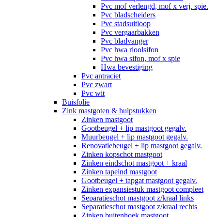
Pvc mof verlengd, mof x verj. spie.
Pvc bladscheiders
Pvc stadsuitloop
Pvc vergaarbakken
Pvc bladvanger
Pvc hwa rioolsifon
Pvc hwa sifon, mof x spie
Hwa bevestiging
Pvc antraciet
Pvc zwart
Pvc wit
Buisfolie
Zink mastgoten & hulpstukken
Zinken mastgoot
Gootbeugel + lip mastgoot gegalv.
Muurbeugel + lip mastgoot gegalv.
Renovatiebeugel + lip mastgoot gegalv.
Zinken kopschot mastgoot
Zinken eindschot mastgoot + kraal
Zinken tapeind mastgoot
Gootbeugel + tapgat mastgoot gegalv.
Zinken expansiestuk mastgoot compleet
Separatieschot mastgoot z/kraal links
Separatieschot mastgoot z/kraal rechts
Zinken buitenhoek mastgoot