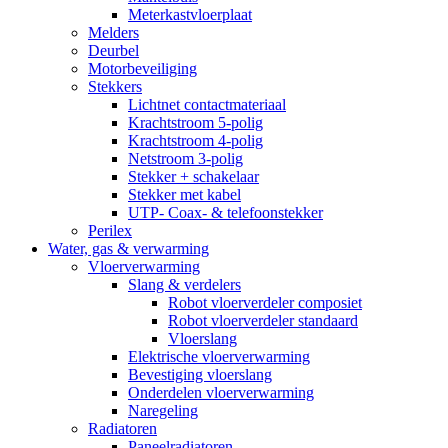
Meterkastvloerplaat
Melders
Deurbel
Motorbeveiliging
Stekkers
Lichtnet contactmateriaal
Krachtstroom 5-polig
Krachtstroom 4-polig
Netstroom 3-polig
Stekker + schakelaar
Stekker met kabel
UTP- Coax- & telefoonstekker
Perilex
Water, gas & verwarming
Vloerverwarming
Slang & verdelers
Robot vloerverdeler composiet
Robot vloerverdeler standaard
Vloerslang
Elektrische vloerverwarming
Bevestiging vloerslang
Onderdelen vloerverwarming
Naregeling
Radiatoren
Paneelradiatoren