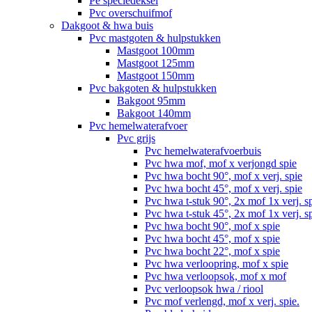
Pe speciedeksel
Pvc overschuifmof
Dakgoot & hwa buis
Pvc mastgoten & hulpstukken
Mastgoot 100mm
Mastgoot 125mm
Mastgoot 150mm
Pvc bakgoten & hulpstukken
Bakgoot 95mm
Bakgoot 140mm
Pvc hemelwaterafvoer
Pvc grijs
Pvc hemelwaterafvoerbuis
Pvc hwa mof, mof x verjongd spie
Pvc hwa bocht 90°, mof x verj. spie
Pvc hwa bocht 45°, mof x verj. spie
Pvc hwa t-stuk 90°, 2x mof 1x verj. s
Pvc hwa t-stuk 45°, 2x mof 1x verj. s
Pvc hwa bocht 90°, mof x spie
Pvc hwa bocht 45°, mof x spie
Pvc hwa bocht 22°, mof x spie
Pvc hwa verloopring, mof x spie
Pvc hwa verloopsok, mof x mof
Pvc verloopsok hwa / riool
Pvc mof verlengd, mof x verj. spie.