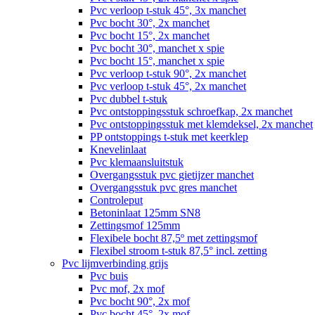
Pvc verloop t-stuk 45°, 3x manchet
Pvc bocht 30°, 2x manchet
Pvc bocht 15°, 2x manchet
Pvc bocht 30°, manchet x spie
Pvc bocht 15°, manchet x spie
Pvc verloop t-stuk 90°, 2x manchet
Pvc verloop t-stuk 45°, 2x manchet
Pvc dubbel t-stuk
Pvc ontstoppingsstuk schroefkap, 2x manchet
Pvc ontstoppingsstuk met klemdeksel, 2x manchet
PP ontstoppings t-stuk met keerklep
Knevelinlaat
Pvc klemaansluitstuk
Overgangsstuk pvc gietijzer manchet
Overgangsstuk pvc gres manchet
Controleput
Betoninlaat 125mm SN8
Zettingsmof 125mm
Flexibele bocht 87,5º met zettingsmof
Flexibel stroom t-stuk 87,5° incl. zetting
Pvc lijmverbinding grijs
Pvc buis
Pvc mof, 2x mof
Pvc bocht 90°, 2x mof
Pvc bocht 45°, 2x mof