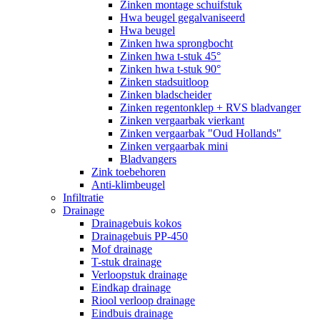
Zinken montage schuifstuk
Hwa beugel gegalvaniseerd
Hwa beugel
Zinken hwa sprongbocht
Zinken hwa t-stuk 45°
Zinken hwa t-stuk 90°
Zinken stadsuitloop
Zinken bladscheider
Zinken regentonklep + RVS bladvanger
Zinken vergaarbak vierkant
Zinken vergaarbak "Oud Hollands"
Zinken vergaarbak mini
Bladvangers
Zink toebehoren
Anti-klimbeugel
Infiltratie
Drainage
Drainagebuis kokos
Drainagebuis PP-450
Mof drainage
T-stuk drainage
Verloopstuk drainage
Eindkap drainage
Riool verloop drainage
Eindbuis drainage