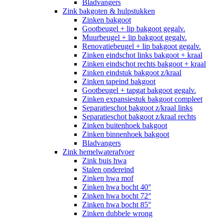
Bladvangers
Zink bakgoten & hulpstukken
Zinken bakgoot
Gootbeugel + lip bakgoot gegalv.
Muurbeugel + lip bakgoot gegalv.
Renovatiebeugel + lip bakgoot gegalv.
Zinken eindschot links bakgoot + kraal
Zinken eindschot rechts bakgoot + kraal
Zinken eindstuk bakgoot z/kraal
Zinken tapeind bakgoot
Gootbeugel + tapgat bakgoot gegalv.
Zinken expansiestuk bakgoot compleet
Separatieschot bakgoot z/kraal links
Separatieschot bakgoot z/kraal rechts
Zinken buitenhoek bakgoot
Zinken binnenhoek bakgoot
Bladvangers
Zink hemelwaterafvoer
Zink buis hwa
Stalen ondereind
Zinken hwa mof
Zinken hwa bocht 40°
Zinken hwa bocht 72°
Zinken hwa bocht 85°
Zinken dubbele wrong