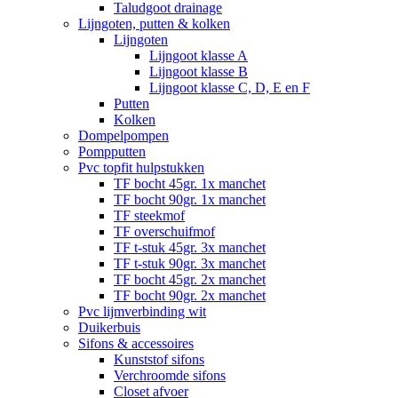
Taludgoot drainage
Lijngoten, putten & kolken
Lijngoten
Lijngoot klasse A
Lijngoot klasse B
Lijngoot klasse C, D, E en F
Putten
Kolken
Dompelpompen
Pompputten
Pvc topfit hulpstukken
TF bocht 45gr. 1x manchet
TF bocht 90gr. 1x manchet
TF steekmof
TF overschuifmof
TF t-stuk 45gr. 3x manchet
TF t-stuk 90gr. 3x manchet
TF bocht 45gr. 2x manchet
TF bocht 90gr. 2x manchet
Pvc lijmverbinding wit
Duikerbuis
Sifons & accessoires
Kunststof sifons
Verchroomde sifons
Closet afvoer