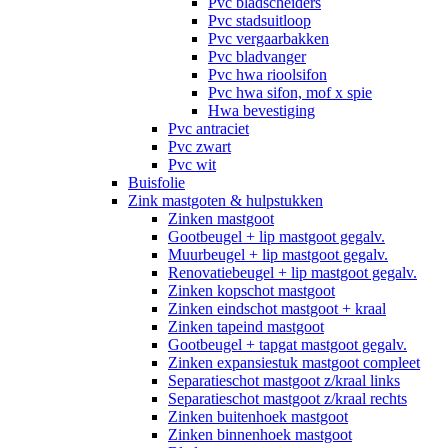
Pvc bladscheiders
Pvc stadsuitloop
Pvc vergaarbakken
Pvc bladvanger
Pvc hwa rioolsifon
Pvc hwa sifon, mof x spie
Hwa bevestiging
Pvc antraciet
Pvc zwart
Pvc wit
Buisfolie
Zink mastgoten & hulpstukken
Zinken mastgoot
Gootbeugel + lip mastgoot gegalv.
Muurbeugel + lip mastgoot gegalv.
Renovatiebeugel + lip mastgoot gegalv.
Zinken kopschot mastgoot
Zinken eindschot mastgoot + kraal
Zinken tapeind mastgoot
Gootbeugel + tapgat mastgoot gegalv.
Zinken expansiestuk mastgoot compleet
Separatieschot mastgoot z/kraal links
Separatieschot mastgoot z/kraal rechts
Zinken buitenhoek mastgoot
Zinken binnenhoek mastgoot