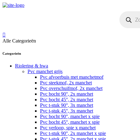
Skip
to
Producten
content
zoeken
Alle Categorieën
Categorieën
Riolering & hwa
Pvc manchet grijs
Pvc afvoerbuis met manchetmof
Pvc steekmof, 2x manchet
Pvc overschuifmof, 2x manchet
Pvc bocht 90°, 2x manchet
Pvc bocht 45°, 2x manchet
Pvc t-stuk 90°, 3x manchet
Pvc t-stuk 45°, 3x manchet
Pvc bocht 90°, manchet x spie
Pvc bocht 45°, manchet x spie
Pvc verloop, spie x manchet
Pvc t-stuk 90°, 2x manchet x spie
Pvc t-stuk 45°, 2x manchet x spie